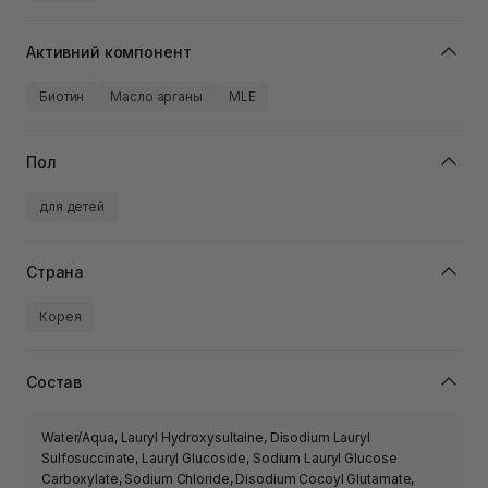
Активний компонент
Биотин
Масло арганы
MLE
Пол
для детей
Страна
Корея
Состав
Water/Aqua, Lauryl Hydroxysultaine, Disodium Lauryl
Sulfosuccinate, Lauryl Glucoside, Sodium Lauryl Glucose
Carboxylate, Sodium Chloride, Disodium Cocoyl Glutamate,