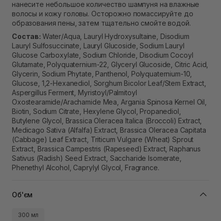
нанесите небольшое количество шампуня на влажные
волосы и кожу головы. Осторожно помассируйте до
образования пены, затем тщательно смойте водой.
Состав:
Water/Aqua, Lauryl Hydroxysultaine, Disodium
Lauryl Sulfosuccinate, Lauryl Glucoside, Sodium Lauryl
Glucose Carboxylate, Sodium Chloride, Disodium Cocoyl
Glutamate, Polyquaternium-22, Glyceryl Glucoside, Citric Acid,
Glycerin, Sodium Phytate, Panthenol, Polyquaternium-10,
Glucose, 1,2-Hexanediol, Sorghum Bicolor Leaf/Stem Extract,
Aspergillus Ferment, Myristoyl/Palmitoyl
Oxostearamide/Arachamide Mea, Argania Spinosa Kernel Oil,
Biotin, Sodium Citrate, Hexylene Glycol, Propanediol,
Butylene Glycol, Brassica Oleracea Italica (Broccoli) Extract,
Medicago Sativa (Alfalfa) Extract, Brassica Oleracea Capitata
(Cabbage) Leaf Extract, Triticum Vulgare (Wheat) Sprout
Extract, Brassica Campestris (Rapeseed) Extract, Raphanus
Sativus (Radish) Seed Extract, Saccharide Isomerate,
Phenethyl Alcohol, Caprylyl Glycol, Fragrance.
Об'єм
300 мл