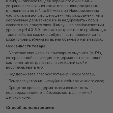
Шампунь разработан для бережного очищения и
В наличии
устранения чешуек из кожи головы новорожденных,
Самовывоз г. Ровно, ул. Кулика и Гудачека 23 (ТЦ
младенцев и детей до 96 месяцев. Новорожденные
Экватор)
часто сталкиваются с шелушениями, раздражениями и
Нет в наличии!
себорейным дерматитом из-за недоразвитых пор и
слабого барьерного слоя. Шампунь со слабокислотным
уровнем pH 4.0-6.0 помогает устранить эти проблемы, а
также избыток кожного себума, часто появляются на
коже головы ребенка во время обычного мытья волос.
Особенности товара:
- В составе специальная ламелярная эмульсия (MLE®),
которая подобна липидам эпидермиса: это позволяет
компонентам встраиваться в липидный слой и
восстанавливать его.
- Поддерживает слабокислотный pH кожи головы;
- Помогает устранить чешуйки и избыток кожного сала;
- Средство прошло дерматологические тесты,
подтверждающие его безопасность для нежной
детской кожи.
Способ использования