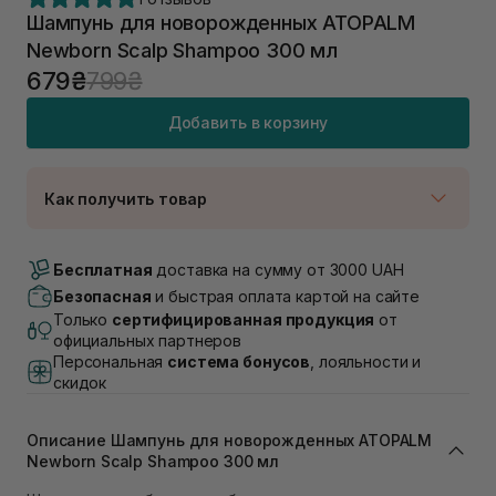
Шампунь для новорожденных ATOPALM
Newborn Scalp Shampoo 300 мл
679₴
799₴
Добавить в корзину
Как получить товар
Доставка Новой Почтой
Нет в наличии!
Бесплатная
доставка на сумму от 3000 UAH
Самовывоз г. Луцк, Винниченка 4
Безопасная
и быстрая оплата картой на сайте
В наличии
Только
сертифицированная продукция
от
Самовывоз г. Львов, ул. Академика Подстригача,
официальных партнеров
1В (Duck's Lake)
Персональная
система бонусов
, лояльности и
Нет в наличии!
скидок
Самовывоз Львов (Ивана Франко 36)
В наличии
Самовывоз г. Львов ул. Степана Бандеры 43
Описание Шампунь для новорожденных ATOPALM
Newborn Scalp Shampoo 300 мл
В наличии
Самовывоз Ровно