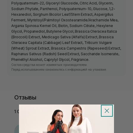
Polyquaternium-22, Glyceryl Glucoside, Citric Acid, Glycerin,
Sodium Phytate, Panthenol, Polyquaternium-10, Glucose, 1,2-
Hexanediol, Sorghum Bicolor Leaf/Stem Extract, Aspergillus
Ferment, Myristoyl/Palmitoyl Oxostearamide/Arachamide Mea,
Argania Spinosa Kernel Oil, Biotin, Sodium Citrate, Hexylene
Glycol, Propanediol, Butylene Glycol, Brassica Oleracea Italica
(Broccoli) Extract, Medicago Sativa (Alfalfa) Extract, Brassica
Oleracea Capitata (Cabbage) Leaf Extract, Triticum Vulgare
(Wheat) Sprout Extract, Brassica Campestris (Rapeseed) Extract,
Raphanus Sativus (Radish) Seed Extract, Saccharide Isomerate,
Phenethyl Alcohol, Caprylyl Glycol, Fragrance.
Состав средства может изменяться производителем.
Перед использованием ознакомьтесь с информацией на упаковке.
Отзывы
1 Отзыв
А
Анна