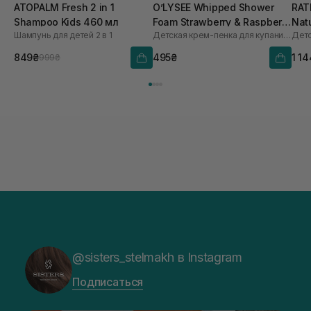
ATOPALM Fresh 2 in 1
O’LYSEE Whipped Shower
RAT
Shampoo Kids 460 мл
Foam Strawberry & Raspberry
Nat
Шампунь для детей 2 в 1
Детская крем-пенка для купания 3 в 1 с ароматом клубники и малины
250 мл
мл
849₴
495₴
1 1
999₴
@sisters_stelmakh в Instagram
Подписаться