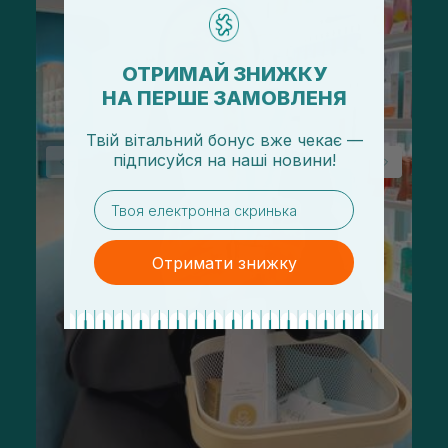
ОТРИМАЙ ЗНИЖКУ
НА ПЕРШЕ ЗАМОВЛЕНЯ
Твій вітальний бонус вже чекає —
підписуйся
на
наші новини!
email
Отримати знижку