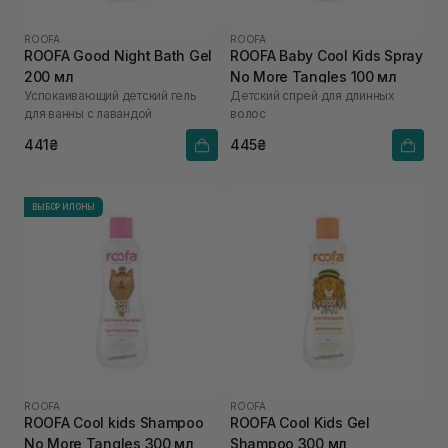
ROOFA
ROOFA
ROOFA Good Night Bath Gel
ROOFA Baby Cool Kids Spray
200 мл
No More Tangles 100 мл
Успокаивающий детский гель
Детский спрей для длинных
для ванны с лавандой
волос
441₴
445₴
ВЫБОР ИЛОНЫ
ROOFA
ROOFA
ROOFA Cool kids Shampoo
ROOFA Cool Kids Gel
No More Tangles 300 мл
Shampoo 300 мл