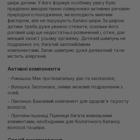
шкіри дитини. У його формулі особливу увагу було
В наявності
приділено використанню поверхнево-активних речовин
Самовивіз м. Рівне, вул. Кулика і Гудачека 23 (ТЦ
природного походження, які володіють миючим
Екватор)
фактором, але не порушують баланс шкіри. За шкірою
В наявності
дитини треба дуже уважно стежити, оскільки його
роговий шар ще недостатньо розвинений і, отже, дає
менший захист усьому організму. Дитячий шампунь не
подразнює очі, багатий заспокійливим
компонентами. Запах шампуню дуже делікатний та не
містить алергенів.
Активні компоненти
-
Ромашка.
Має протизапальну дію та заспокоює;
- Волошка.
Заспокоює, знімає можливі подразнення з
очей;
-
Пантенол.
Важливий компонент для здоров’я та росту
волосся;
-
Протеїни пшениці.
Пшениця багата живильними
елементами, необхідними для біологічного балансу
волосся та шкіри.