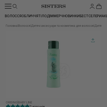
ВОЛОССЯ
ОБЛИЧЧЯ
ТІЛО
ДІМ
МЕРЧ
НОВИНКИ
БЕСТСЕЛЕРИ
АК
Головна
Волосся
Дитячі аксесуари та косметика для волосся
Дитячий
|
|
|
ORISING
|
BABY LINE
2 відгуків