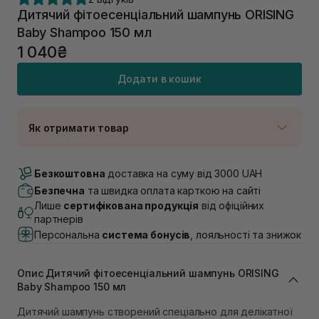
Дитячий фітоесенціальний шампунь ORISING
Baby Shampoo 150 мл
1 040₴
Додати в кошик
Як отримати товар
Доставка Новою Поштою
В наявності
Безкоштовна
доставка на суму від 3000 UAH
Самовивіз м. Луцьк, вул. Винниченка 4
Безпечна
та швидка оплата карткою на сайті
В наявності
Лише
сертифікована продукція
від офіційних
Самовивіз м. Львів, вул. Академіка Підстригача, 1В
партнерів
(Duck’s Lake)
Персональна
система бонусів
, лояльності та знижок
В наявності
Самовивіз м. Львів, вул. Івана Франка 36
В наявності
Опис Дитячий фітоесенціальний шампунь ORISING
Самовивіз м. Львів, вул. Степана Бандери 45
Baby Shampoo 150 мл
В наявності
Дитячий шампунь створений спеціально для делікатної
Самовивіз м. Рівне, вул. 16-го Липня, 15