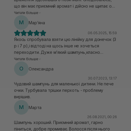
що він має приємний аромат і дійсно не щипає очі,
Волосся після нього м'яке, але іноді здається, що
Читати більше
потрібно трохи більше зусиль для змивання.
М
Мар‘яна
Загалом норм.
06.05.2025, 15:59
Якось спробувала взяти цю лінійку для донечок (3
р і 7 р),і відтоді на щось інше не хочеться
переходити. Дуже мʼякий шампунь,класно
промиває,приємний запах. Додаю маску з цією ж
Читати більше
серії і стається меджик- волосся
О
Олександра
гладеньке,розплутане, мʼяке. Рекомендую 🙌
30.07.2023, 13:17
Чудовий шампунь для маленької дитини. Не пече
очки. Турбувала трішки перхоть - проблему
вирішив.
М
Марта
26.08.2021, 00:26
Шампунь хороший. Приємний аромат, гарно
піниться, добре промиває. Волосся після нього