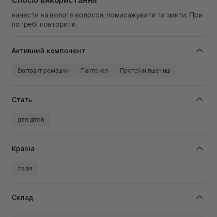
Спосіб використання
нанести на вологе волосся, помасажувати та змити. При
потребі повторити.
Активний компонент
Екстракт ромашки
Пантенол
Протеїни пшениці
Стать
для дітей
Країна
Італія
Склад