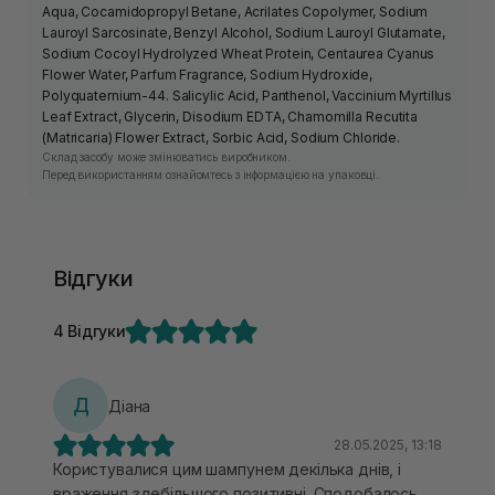
Aqua, Cocamidopropyl Betane, Acrilates Copolymer, Sodium
Lauroyl Sarcosinate, Benzyl Alcohol, Sodium Lauroyl Glutamate,
Sodium Cocoyl Hydrolyzed Wheat Protein, Centaurea Cyanus
Flower Water, Parfum Fragrance, Sodium Hydroxide,
Polyquaternium-44. Salicylic Acid, Panthenol, Vaccinium Myrtillus
Leaf Extract, Glycerin, Disodium EDTA, Chamomilla Recutita
(Matricaria) Flower Extract, Sorbic Acid, Sodium Chloride.
Склад засобу може змінюватись виробником.
Перед використанням ознайомтесь з інформацією на упаковці.
Відгуки
4 Відгуки
Д
Діана
28.05.2025, 13:18
Користувалися цим шампунем декілька днів, і
враження здебільшого позитивні. Сподобалось,