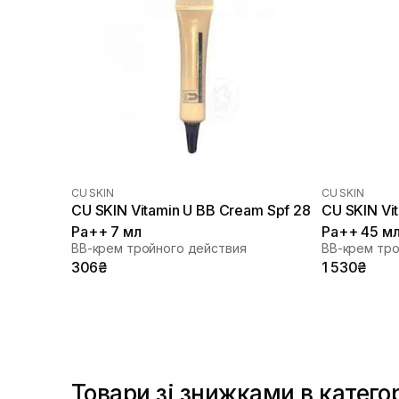
CU SKIN
CU SKIN
CU SKIN Vitamin U BB Cream Spf 28
CU SKIN Vi
Pa++ 7 мл
Pa++ 45 м
BB-крем тройного действия
BB-крем тро
306₴
1 530₴
Товари зі знижками в катего