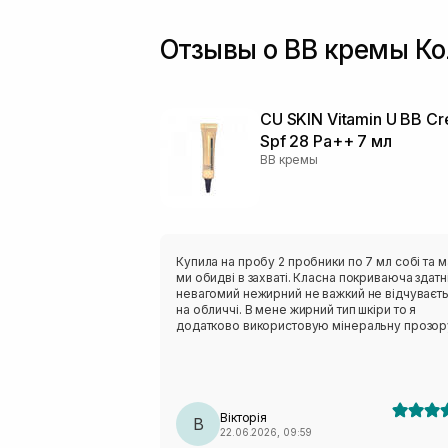
Отзывы о BB кремы Ко
CU SKIN Vitamin U BB C
Spf 28 Pa++ 7 мл
BB кремы
Купила на пробу 2 пробники по 7 мл собі та м
ми обидві в захваті. Класна покриваюча здатні
невагомий нежирний не важкий не відчуваєт
на обличчі. В мене жирний тип шкіри то я
додатково використовую мінеральну прозор
пудру. Але в кого нормальна шкіра думаю ні
більше не треба. Взагалі не видно що на шкірі
щось є, ніби твоя шкіра тільки краще. Короче 
як використаю пробник замовлю великий роз
Вікторія
В
22.06.2026, 09:59