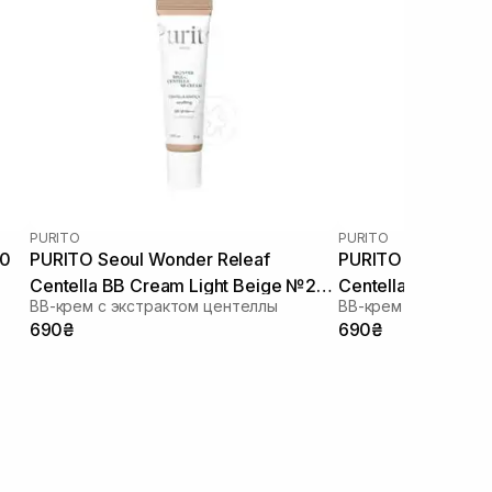
PURITO
PURITO
50
PURITO Seoul Wonder Releaf
PURITO Seoul Won
Centella BB Cream Light Beige №21
Centella BB Cream
ВВ-крем с экстрактом центеллы
ВВ-крем с экстрак
30 мл
№23 30 мл
690₴
690₴