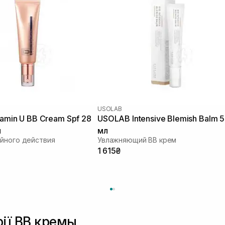
USOLAB
tamin U BB Cream Spf 28
USOLAB Intensive Blemish Balm 
л
мл
йного действия
Увлажняющий ВВ крем
1 615₴
рії BB кремы