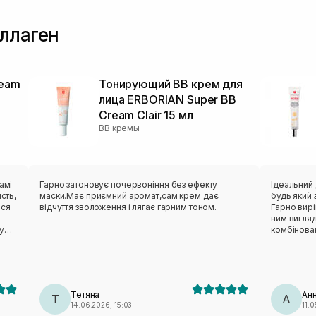
ллаген
ream
Тонирующий BB крем для
лица ERBORIAN Super ВВ
Cream Clair 15 мл
BB кремы
амі
Гарно затоновує почервоніння без ефекту
Ідеальний
сть,
маски.Має приємний аромат,сам крем дає
будь який
ься
відчуття зволоження і лягає гарним тоном.
Гарно вирі
ним вигля
у
комбінован
чого
потужному 
живлення ш
топ,
найбільше 
мір.
виглядає н
Тетяна
Ан
Т
А
14.06.2026, 15:03
11.