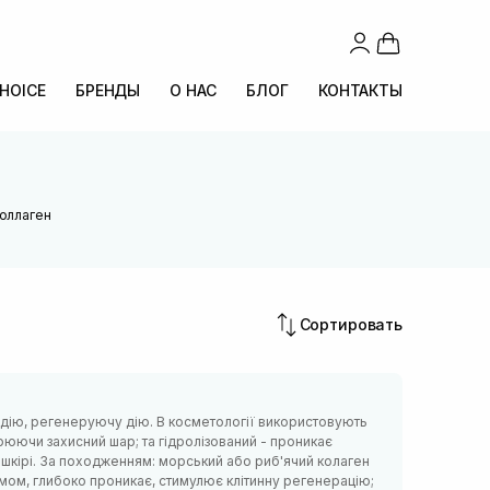
CHOICE
БРЕНДЫ
О НАС
БЛОГ
КОНТАКТЫ
Коллаген
Сортировать
 дію, регенеруючу дію. В косметології використовують
орюючи захисний шар; та гідролізований - проникає
шкірі. За походженням: морський або риб'ячий колаген
мом, глибоко проникає, стимулює клітинну регенерацію;