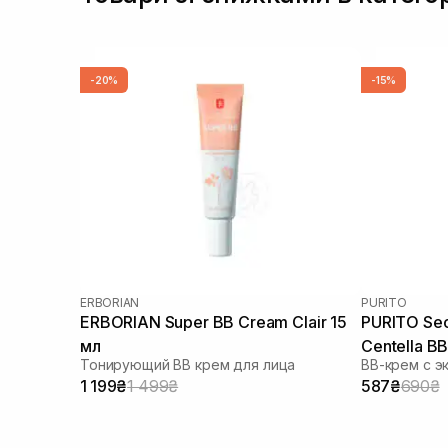
-20%
-15%
ERBORIAN
PURITO
ERBORIAN Super ВВ Cream Clair 15
PURITO Seo
мл
Centella B
Тонирующий BB крем для лица
ВВ-крем с э
30 мл
1 199₴
1 499₴
587₴
690₴