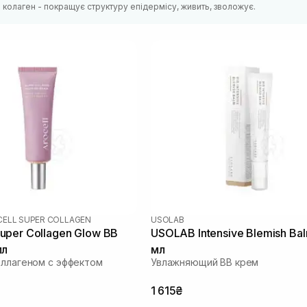
 колаген - покращує структуру епідермісу, живить, зволожує.
ELL SUPER COLLAGEN
USOLAB
per Collagen Glow BB
USOLAB Intensive Blemish Ba
мл
мл
оллагеном с эффектом
Увлажняющий ВВ крем
1 615₴