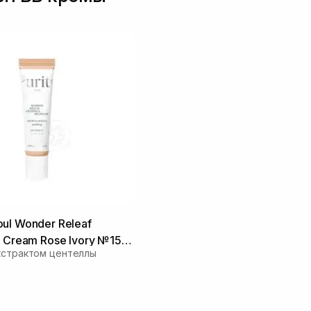
ul Wonder Releaf
B Cream Rose Ivory №15
кстрактом центеллы