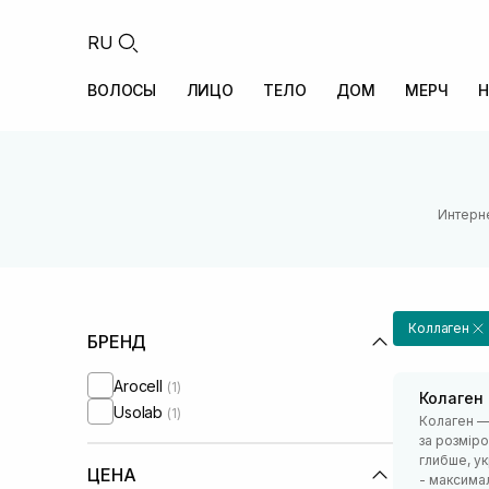
RU
ВОЛОСЫ
ЛИЦО
ТЕЛО
ДОМ
МЕРЧ
Н
Интерне
Коллаген
БРЕНД
Arocell
(1)
Колаген
Usolab
(1)
Колаген —
за розміро
глибше, у
ЦЕНА
- максима