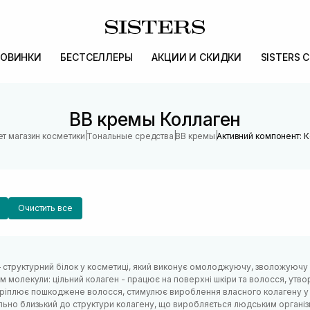
ОВИНКИ
БЕСТСЕЛЛЕРЫ
АКЦИИ И СКИДКИ
SISTERS 
BB кремы Коллаген
|
|
|
т магазин косметики
Тональные средства
BB кремы
Активний компонент: 
Очистить все
 структурний білок у косметиці, який виконує омолоджуючу, зволожуючу
м молекули: цільний колаген - працює на поверхні шкіри та волосся, утв
кріплює пошкоджене волосся, стимулює вироблення власного колагену у 
льно близький до структури колагену, що виробляється людським організ