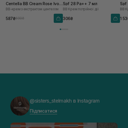
Centella BB Cream Rose Ivory
Spf 28 Pa++ 7 мл
Spf
ВВ-крем з екстрактом центелли
BB Крем потрійної дії
BB К
№15 30 мл
587₴
306₴
1 5
690₴
@sisters_stelmakh в Instagram
Підписатися