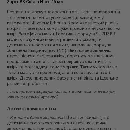
Самовивіз м. Львів, вул. Степана Бандери 45
Super ВВ Cream Nude 15 мл
В наявності
Бездоганно маскує недосконалість шкіри, почервоніння
Самовивіз м. Рівне, вул. 16-го Липня, 15
та пігментні плями. Ступінь корекції вищий, ніж у
В наявності
класичного ВB крему Erborian. Крем має високий рівень
Самовивіз м. Рівне, вул. Кулика і Гудачека 23 (ТЦ
покриття, але при цьому дуже приємно відчувається на
Екватор)
шкірі, без ефекту маски. Ефективна формула SUPER BB
Немає в наявності!
містить потужні активні інгредієнти у складі, які
допомагають боротися з акне, наприклад, формула
збагачена Ніацинамідом (4%). Він сприяє зміцненню
гідроліпідного бар'єра шкіри, бореться із запальними
процесами та акне, а також покращує еластичність
шкіри та розгладжує тонкі зморшки. Таким чином ви не
тільки маскуєте проблеми, але й покращуєте якість
шкіри. Дарує природний бархатистий фініш та ідеально
рівний колір обличчя.
Гіпоалергенна формула підходить для всіх типів шкіри,
навіть для самої чутливої.
Активні компоненти
-
Комплекс білого женьшеню.
Це антиоксидант, що
допомагає боротися з ознаками старіння, сприяє
зволоженню шкіри, зміцнює бар’єрну функцію шкіри та