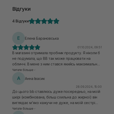
Відгуки
4 Відгуки
Е
Елена Барановська
01.10.2024, 09:51
В магазині отримала пробник продукту. Я ніколи б
не подумала, що ВВ так може працювати на
обличчі. В мене з ним стався якийсь максимальний
конект. Мушу зазначити, що маю комбі шкіру. Засіб
Читати більше
дещо матуючий та має досить "суху" текстуру.
А
Анна Івасик
Якщо не дати зволоження для шкіри до нанесення
даного продукту, він ляже нерівномірно,
28.09.2024, 15:00
До цього bb ставлюсь дуже посередньо, на моїй
підкреслить сухість та всі нерівності. Перед ним в
шкірі (комбінована, більш схильна до жирної) він
мене моя звичайна ранкова рутина: тонізація,
виглядає м'яко кажучи не дуже, на моїй сестрі
сироватка на спф. Потрібно його зовсім трохи,
також, протягом дня скочується, окислюється і
спонжем тушується чудово, без відчуття маски,
Читати більше
відпадає шматками. Але подруга дуже