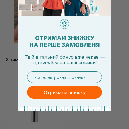
на добре зволожену шкіру, так як він підкреслює
шелушіння. Але зрозуміло, що найкраща база під
макіяж в даному випадку це здорова шкіра.
Впевнена, що сподобається всім власницям
жирної/ проблемної. Повторю ))
ОТРИМАЙ ЗНИЖКУ
НА ПЕРШЕ ЗАМОВЛЕНЯ
Твій вітальний бонус вже чекає —
З цим товаром купують
підписуйся
на
наші новини!
email
Отримати знижку