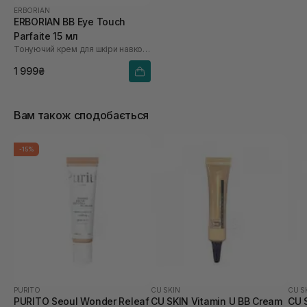
ERBORIAN
ERBORIAN BB Eye Touch
Parfaite 15 мл
Тонуючий крем для шкіри навколо очей
1 999₴
Вам також сподобається
-15%
PURITO
CU SKIN
CU S
PURITO Seoul Wonder Releaf
CU SKIN Vitamin U BB Cream
CU 