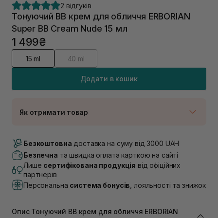
2 відгуків
Тонуючий BB крем для обличчя ERBORIAN
Super ВВ Cream Nude 15 мл
1 499₴
15 ml
40 ml
Додати в кошик
Як отримати товар
Доставка Новою Поштою
Немає в наявності!
Безкоштовна
доставка на суму від 3000 UAH
Самовивіз м. Луцьк, вул. Винниченка 4
Безпечна
та швидка оплата карткою на сайті
В наявності
Лише
сертифікована продукція
від офіційних
Самовивіз м. Львів, вул. Академіка Підстригача, 1В
партнерів
(Duck’s Lake)
Персональна
система бонусів
, лояльності та знижок
Немає в наявності!
Самовивіз м. Львів, вул. Івана Франка 36
В наявності
Опис Тонуючий BB крем для обличчя ERBORIAN