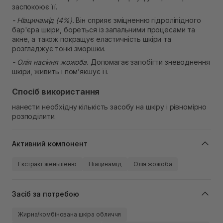
заспокоює її.
- Ніацинамід (4%).
Він сприяє зміцненню гідроліпідного
бар'єра шкіри, бореться із запальними процесами та
акне, а також покращує еластичність шкіри та
розгладжує тонкі зморшки.
- Олія насіння жожоба.
Допомагає запобігти зневоднення
шкіри, живить і пом’якшує її.
Спосіб використання
нанести необхідну кількість засобу на шкіру і рівномірно
розподілити.
Активний компонент
Екстракт женьшеню
Ніацинамід
Олія жожоба
Засіб за потребою
Жирна/комбінована шкіра обличчя