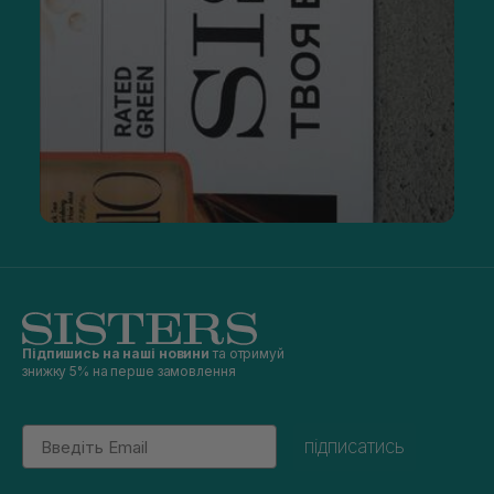
Підпишись на наші новини
та отримуй
знижку 5% на перше замовлення
Email
підписатись