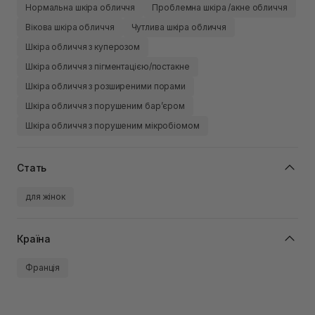
Нормальна шкіра обличчя
Проблемна шкіра /акне обличчя
Вікова шкіра обличчя
Чутлива шкіра обличчя
Шкіра обличчя з куперозом
Шкіра обличчя з пігментацією/постакне
Шкіра обличчя з розширеними порами
Шкіра обличчя з порушеним барʼєром
Шкіра обличчя з порушеним мікробіомом
Стать
для жінок
Країна
Франція