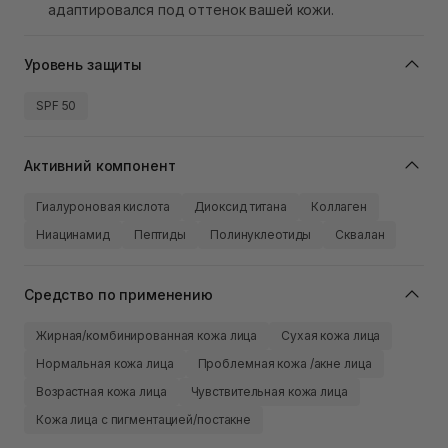
адаптировался под оттенок вашей кожи.
Уровень защиты
SPF 50
Активний компонент
Гиалуроновая кислота
Диоксид титана
Коллаген
Ниацинамид
Пептиды
Полинуклеотиды
Сквалан
Средство по применению
Жирная/комбинированная кожа лица
Сухая кожа лица
Нормальная кожа лица
Проблемная кожа /акне лица
Возрастная кожа лица
Чувствительная кожа лица
Кожа лица с пигментацией/постакне