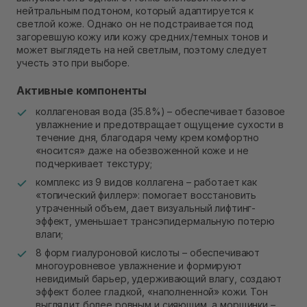
нейтральным подтоном, который адаптируется к
светлой коже. Однако он не подстраивается под
загоревшую кожу или кожу средних/темных тонов и
может выглядеть на ней светлым, поэтому следует
учесть это при выборе.
Активные компоненты
коллагеновая вода (35.8%) – обеспечивает базовое
увлажнение и предотвращает ощущение сухости в
течение дня, благодаря чему крем комфортно
«носится» даже на обезвоженной коже и не
подчеркивает текстуру;
комплекс из 9 видов коллагена – работает как
«топический филлер»: помогает восстановить
утраченный объем, дает визуальный лифтинг-
эффект, уменьшает трансэпидермальную потерю
влаги;
8 форм гиалуроновой кислоты – обеспечивают
многоуровневое увлажнение и формируют
невидимый барьер, удерживающий влагу, создают
эффект более гладкой, «наполненной» кожи. Тон
выглядит более ровным и сияющим, а морщинки –