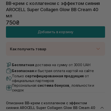
ВВ-крем с коллагеном с эффектом сияния
AROCELL Super Collagen Glow BB Cream 40
мл
750₴
Добавить в корзину
Как получить товар
Доставка Новой Почтой
В наличии
Бесплатная
доставка на сумму от 3000 UAH
Самовывоз г. Луцк, Винниченка 4
Безопасная
и быстрая оплата картой на сайте
Нет в наличии!
Только
сертифицированная продукция
от
Самовывоз г. Львов, ул. Академика Подстригача,
официальных партнеров
1В (Duck's Lake)
Персональная
система бонусов
, лояльности и
Нет в наличии!
скидок
Самовывоз Львов (Ивана Франко 36)
Нет в наличии!
Самовывоз г. Львов ул. Степана Бандеры 43
Описание ВВ-крем с коллагеном с эффектом
Нет в наличии!
сияния AROCELL Super Collagen Glow BB Cream 40