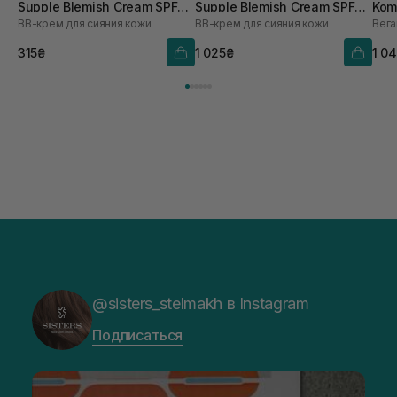
Supple Blemish Cream SPF
Supple Blemish Cream SPF
Kom
ВВ-крем для сияния кожи
ВВ-крем для сияния кожи
40 10 мл
40 40 мл
Nor
315₴
1 025₴
1 0
@sisters_stelmakh в Instagram
Подписаться