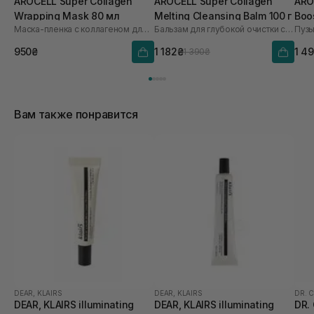
AROCELL Super Collagen
AROCELL Super Collagen
ARO
Wrapping Mask 80 мл
Melting Cleansing Balm 100 г
Boo
Маска-пленка с коллагеном для увлажнения и лифтинга
Бальзам для глубокой очистки с коллагеном и пептидами
950₴
1 182₴
1 4
1 390₴
Вам также понравится
DEAR, KLAIRS
DEAR, KLAIRS
DR. 
DEAR, KLAIRS illuminating
DEAR, KLAIRS illuminating
DR.