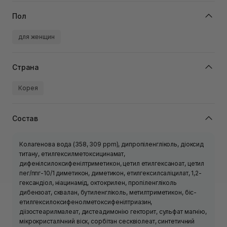
Пол
для женщин
Страна
Корея
Состав
Колагенова вода (358, 309 ppm), дипропіленгліколь, діоксид
титану, етилгексилметоксицинамат,
дифенілсилоксифенілтриметикон, цетил етилгексаноат, цетил
пег/ппг-10/1 диметикон, диметикон, етилгексилсаліцилат, 1,2-
гександіол, ніацинамід, октокрилен, пропіленгліколь
дибензоат, сквалан, бутиленгліколь, метилтриметикон, біс-
етилгексилоксифенолметоксифенілтриазин,
діізостеарилмалеат, дистеадимонію гекторит, сульфат магнію,
мікрокристалічний віск, сорбітан сесквіолеат, синтетичний