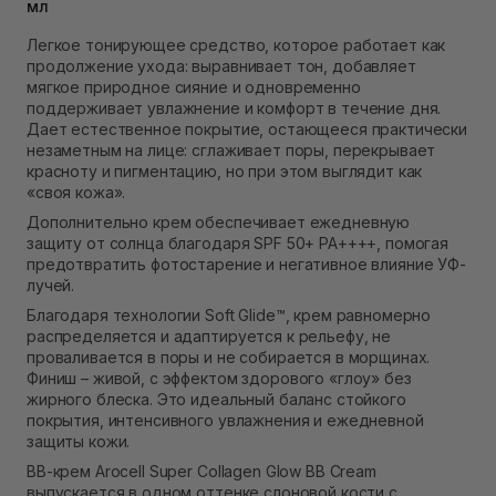
Самовывоз Ровно
мл
Нет в наличии!
Легкое тонирующее средство, которое работает как
Самовывоз г. Ровно, ул. Кулика и Гудачека 23 (ТЦ
продолжение ухода: выравнивает тон, добавляет
Экватор)
мягкое природное сияние и одновременно
Нет в наличии!
поддерживает увлажнение и комфорт в течение дня.
Дает естественное покрытие, остающееся практически
незаметным на лице: сглаживает поры, перекрывает
красноту и пигментацию, но при этом выглядит как
«своя кожа».
Дополнительно крем обеспечивает ежедневную
защиту от солнца благодаря SPF 50+ PA++++, помогая
предотвратить фотостарение и негативное влияние УФ-
лучей.
Благодаря технологии Soft Glide™, крем равномерно
распределяется и адаптируется к рельефу, не
проваливается в поры и не собирается в морщинах.
Финиш – живой, с эффектом здорового «глоу» без
жирного блеска. Это идеальный баланс стойкого
покрытия, интенсивного увлажнения и ежедневной
защиты кожи.
ВВ-крем Arocell Super Collagen Glow BB Cream
выпускается в одном оттенке слоновой кости с