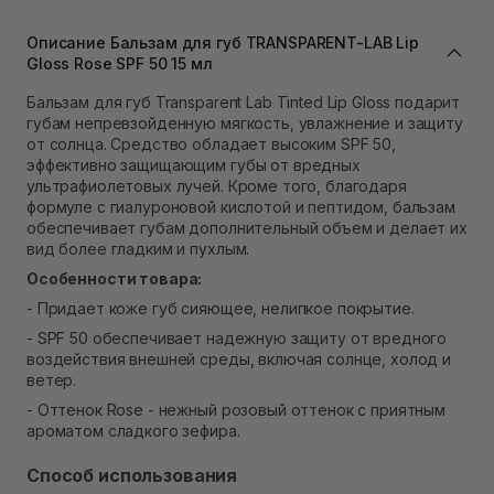
В наличии
Самовывоз г. Львов ул. Степана Бандеры 43
Описание Бальзам для губ TRANSPARENT-LAB Lip
Gloss Rose SPF 50 15 мл
В наличии
Самовывоз Ровно
Бальзам для губ Transparent Lab Tinted Lip Gloss подарит
В наличии
губам непревзойденную мягкость, увлажнение и защиту
Самовывоз г. Ровно, ул. Кулика и Гудачека 23 (ТЦ
от солнца. Средство обладает высоким SPF 50,
Экватор)
эффективно защищающим губы от вредных
Нет в наличии!
ультрафиолетовых лучей. Кроме того, благодаря
формуле с гиалуроновой кислотой и пептидом, бальзам
обеспечивает губам дополнительный объем и делает их
вид более гладким и пухлым.
Особенности товара:
- Придает коже губ сияющее, нелипкое покрытие.
- SPF 50 обеспечивает надежную защиту от вредного
воздействия внешней среды, включая солнце, холод и
ветер.
- Оттенок Rose - нежный розовый оттенок с приятным
ароматом сладкого зефира.
Способ использования