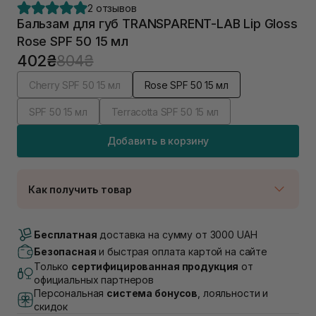
2 отзывов
Бальзам для губ TRANSPARENT-LAB Lip Gloss
Rose SPF 50 15 мл
402₴
804₴
Cherry SPF 50 15 мл
Rose SPF 50 15 мл
SPF 50 15 мл
Terracotta SPF 50 15 мл
Добавить в корзину
Как получить товар
Доставка Новой Почтой
Нет в наличии!
Бесплатная
доставка на сумму от 3000 UAH
Самовывоз г. Луцк, Винниченка 4
Безопасная
и быстрая оплата картой на сайте
В наличии
Только
сертифицированная продукция
от
Самовывоз г. Львов, ул. Академика Подстригача,
официальных партнеров
1В (Duck's Lake)
Персональная
система бонусов
, лояльности и
Нет в наличии!
скидок
Самовывоз Львов (Ивана Франко 36)