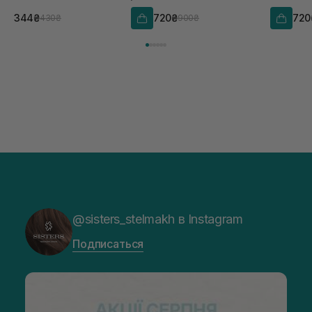
344₴
720₴
720
430₴
900₴
@sisters_stelmakh в Instagram
Подписаться