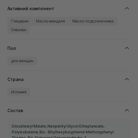
Активний компонент
Глицерин
Масло миндаля
Масло подсолнечника
Сквалан
Пол
для женщин
Страна
Испания
Состав
Diisostearyl Malate, Neopentyl Glycol Diheptanoate,
Polyisobutene, Bis- Ethylhexyloxyphenol Methoxyphenyl
Triazine, Bis-Diglyceryl Polyacyladipate-2,