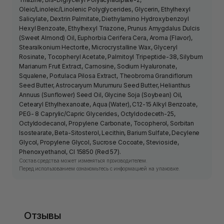
Oleic/Linoleic/Linolenic Polyglycerides, Glycerin, Ethylhexyl
Salicylate, Dextrin Palmitate, Diethylamino Hydroxybenzoyl
Hexyl Benzoate, Ethylhexyl Triazone, Prunus Amygdalus Dulcis
(Sweet Almond) Oil, Euphorbia Cerifera Cera, Aroma (Flavor),
Stearalkonium Hectorite, Microcrystalline Wax, Glyceryl
Rosinate, Tocopheryl Acetate, Palmitoyl Tripeptide-38, Silybum
Marianum Fruit Extract, Carnosine, Sodium Hyaluronate,
Squalene, Portulaca Pilosa Extract, Theobroma Grandiflorum
Seed Butter, Astrocaryum Murumuru Seed Butter, Helianthus
Annuus (Sunflower) Seed Oil, Glycine Soja (Soybean) Oil,
Cetearyl Ethylhexanoate, Aqua (Water), C12-15 Alkyl Benzoate,
PEG- 8 Caprylic/Capric Glycerides, Octyldodeceth-25,
Octyldodecanol, Propylene Carbonate, Tocopherol, Sorbitan
Isostearate, Beta-Sitosterol, Lecithin, Barium Sulfate, Decylene
Glycol, Propylene Glycol, Sucrose Cocoate, Stevioside,
Phenoxyethanol, CI 15850 (Red 57).
Состав средства может изменяться производителем.
Перед использованием ознакомьтесь с информацией на упаковке.
Отзывы