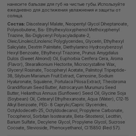
нанесите бальзам для губ на чистые губы. Используйте
ежедневно для достижения увлажнения и защиты от
солнца.
Состав:
Diisostearyl Malate, Neopentyl Glycol Diheptanoate,
Polyisobutene, Bis- Ethylhexyloxyphenol Methoxyphenyl
Triazine, Bis-Diglyceryl Polyacyladipate-2,
Oleic/Linoleic/Linolenic Polyglycerides, Glycerin, Ethylhexyl
Salicylate, Dextrin Palmitate, Diethylamino Hydroxybenzoyl
Hexyl Benzoate, Ethylhexyl Triazone, Prunus Amygdalus
Dulcis (Sweet Almond) Oil, Euphorbia Cerifera Cera, Aroma
(Flavor), Stearalkonium Hectorite, Microcrystalline Wax,
Glyceryl Rosinate, Tocopheryl Acetate, Palmitoyl Tripeptide-
38, Silybum Marianum Fruit Extract, Carnosine, Sodium
Hyaluronate, Squalene, Portulaca Pilosa Extract, Theobroma
Grandiflorum Seed Butter, Astrocaryum Murumuru Seed
Butter, Helianthus Annuus (Sunflower) Seed Oil, Glycine Soja
(Soybean) Oil, Cetearyl Ethylhexanoate, Aqua (Water), C12-15
Alkyl Benzoate, PEG- 8 Caprylic/Capric Glycerides,
Octyldodeceth-25, Octyldodecanol, Propylene Carbonate,
Tocopherol, Sorbitan Isostearate, Beta-Sitosterol, Lecithin,
Barium Sulfate, Decylene Glycol, Propylene Glycol, Sucrose
Cocoate, Stevioside, Phenoxyethanol, CI 15850 (Red 57).