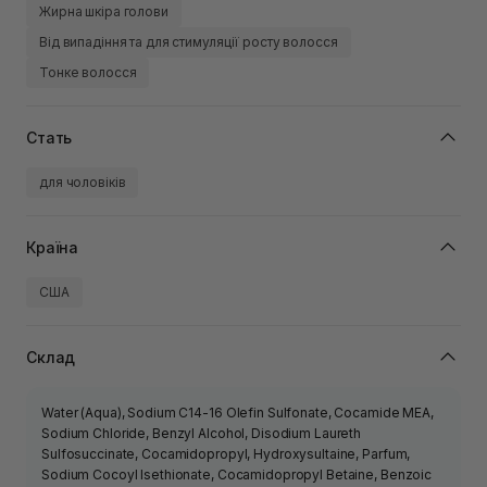
Жирна шкіра голови
Від випадіння та для стимуляції росту волосся
Тонке волосся
Стать
для чоловіків
Країна
США
Склад
Water (Aqua), Sodium C14-16 Olefin Sulfonate, Cocamide MEA,
Sodium Chloride, Benzyl Alcohol, Disodium Laureth
Sulfosuccinate, Cocamidopropyl, Hydroxysultaine, Parfum,
Sodium Cocoyl Isethionate, Cocamidopropyl Betaine, Benzoic