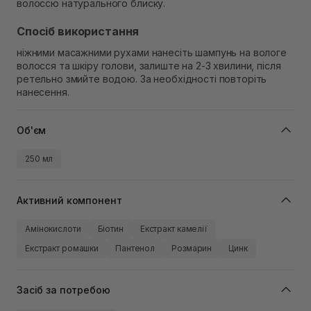
волоссю натурального блиску.
Спосіб використання
ніжними масажними рухами нанесіть шампунь на вологе
волосся та шкіру голови, залиште на 2-3 хвилини, після
ретельно змийте водою. За необхідності повторіть
нанесення.
Об'єм
250 мл
Активний компонент
Амінокислоти
Біотин
Екстракт камелії
Екстракт ромашки
Пантенол
Розмарин
Цинк
Засіб за потребою