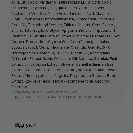
Acid, Citric Acid, Panthenol, Tetrasodium EDTA, Sorbic Acid,
Limonene, Phytantriol, Polyquaternium-7, Linoleic Acid,
Acetamide Mea, Silk Amino Acids, Linolenic Acid, Albumen,
Biotin, Ethylhexyl Methoxycinnamate, Simmondsia Chinensis
Seed Oil, Tocopheryl Acetate, Triticum Vulgare Germ Extract,
Zinc Sulfate, Butylene Glycol, Apigenin, Biotynol Tripeptide-1,
Chamomilla Recutita Flower Extract, Cimicifuga Racemosa Root,
Copper Tripeptide-1, Glycine Soja Germ Extract, Humulus
Lupulus Extract, Methyl Nicotinate, Oleanolic Acid, PEG-40
Hydrogenated Castor Oil, PPG-26-Buteth-26, Rosmarinus
Officinalis Extract, Salvia Officinalis Oil, Serenoa Serrulata Fruit
Extract, Urtica Dioica Extract, Glycerin, Camellia Sinensis Leaf
Extract, Dioscorea Villosa Root Extract, Arnica Montana Flower
Extract, Phenoxyethanol, Angelica Polymorpha Sinensis Root
Extract, 1,2- Hexanediol, Hydroxyacetophenone, Ascorbyl
Palmitate.
Склад засобу може змінюватись виробником.
Перед використанням ознайомтесь з інформацією на упаковці.
Відгуки