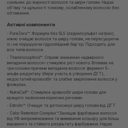
схильних до жирності волосся та шкіри голови. Надає
Самовивіз м. Рівне, вул. Кулика і Гудачека 23 (ТЦ
об'єму та щільності тонкому, ослабленому волоссю без
Екватор)
обтяження.
В наявності
Активні компоненти
- PureZero™. Формула без SLS (лаурилсульфат натрію),
ніжно очищає волосся та шкіру голови, не пересушуючи
їх і не порушуючи гідроліпідний бар'єр. Підходить для
всіх типів волосся.
- Triaminocoptinol™. Сприяє зниженню надмірного
випадіння волосся і стимулює ріст нового. Впливає на
три основні причини випадіння волосся: фермент 5-
альфа-редуктазу (бере участь в утворенні ДГТ),
недостатній кровообіг та слабке закріплення волосся у
фолікулах.
- NutraCell™. Стимулює кровообіг шкіри голови для
кращого засвоєння корисних речовин.
- Estrolin™. Очищує та детоксикує шкіру голови від ДГТ.
- Color Retention Complex™.Захищає фарбоване волосся
від УФ-випромінювання та вимивання кольору для більш
виразного та стійкого результату фарбування. Надає