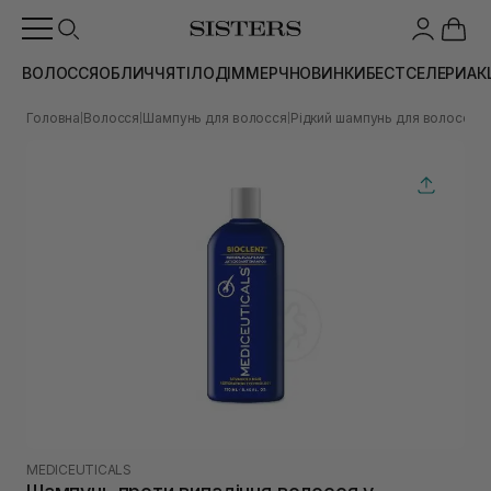
ВОЛОССЯ
ОБЛИЧЧЯ
ТІЛО
ДІМ
МЕРЧ
НОВИНКИ
БЕСТСЕЛЕРИ
АК
Головна
Волосся
Шампунь для волосся
Рідкий шампунь для волосся
Ш
|
|
|
|
MEDICEUTICALS