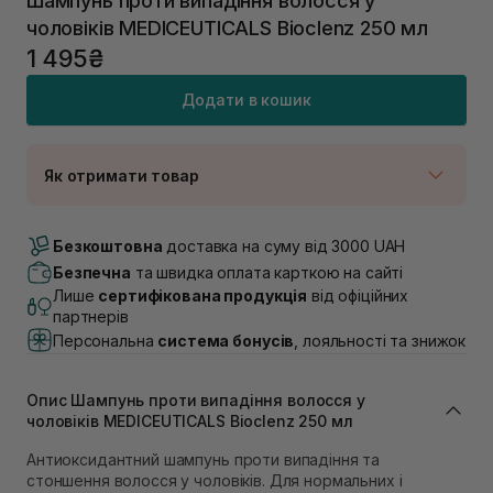
Шампунь проти випадіння волосся у
чоловіків MEDICEUTICALS Bioclenz 250 мл
1 495₴
Додати в кошик
Як отримати товар
Доставка Новою Поштою
В наявності
Безкоштовна
доставка на суму від 3000 UAH
Самовивіз м. Луцьк, вул. Винниченка 4
Безпечна
та швидка оплата карткою на сайті
В наявності
Лише
сертифікована продукція
від офіційних
Самовивіз м. Львів, вул. Академіка Підстригача, 1В
партнерів
(Duck’s Lake)
Персональна
система бонусів
, лояльності та знижок
В наявності
Самовивіз м. Львів, вул. Івана Франка 36
В наявності
Опис Шампунь проти випадіння волосся у
Самовивіз м. Львів, вул. Степана Бандери 45
чоловіків MEDICEUTICALS Bioclenz 250 мл
В наявності
Антиоксидантний шампунь проти випадіння та
Самовивіз м. Рівне, вул. 16-го Липня, 15
стоншення волосся у чоловіків. Для нормальних і
В наявності