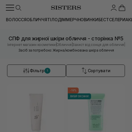
ВОЛОССЯ
ОБЛИЧЧЯ
ТІЛО
ДІМ
МЕРЧ
НОВИНКИ
БЕСТСЕЛЕРИ
АК
СПФ для жирної шкіри обличчя - сторінка №5
|
|
|
Інтернет магазин косметики
Обличчя
Захист від сонця для обличчя
Засіб за потребою: Жирна/комбінована шкіра обличчя
Фільтр
Сортувати
1
-19%
ВИБІР ОКСАНИ