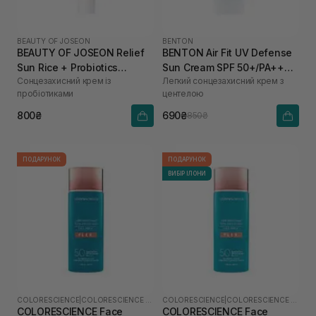
BEAUTY OF JOSEON
BENTON
BEAUTY OF JOSEON Relief
BENTON Air Fit UV Defense
Sun Rice + Probiotics
Sun Cream SPF 50+/PA++++
Сонцезахисний крем із
Легкий сонцезахисний крем з
SPF50+ PA++++ 50 мл
50 мл
пробіотиками
центелою
800₴
690₴
850₴
ПОДАРУНОК
ПОДАРУНОК
ВИБІР ІЛОНИ
COLORESCIENCE
|
COLORESCIENCE SHIELD
COLORESCIENCE
|
COLORESCIENCE SHIELD
COLORESCIENCE Face
COLORESCIENCE Face