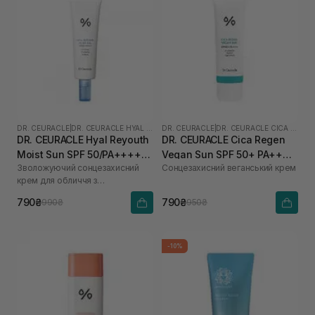
DR. CEURACLE
|
DR. CEURACLE HYAL REYOUTH
DR. CEURACLE
|
DR. CEURACLE CICA REGEN
DR. CEURACLE Hyal Reyouth
DR. CEURACLE Cica Regen
Moist Sun SPF 50/PA++++
Vegan Sun SPF 50+ PA++++
Зволожуючий сонцезахисний
Сонцезахисний веганський крем
50 мл
для чутливої шкіри 50 мл
крем для обличчя з
гіалуроновою кислотою
790₴
790₴
990₴
950₴
-10%