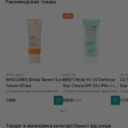
Рекомендовані товари
-19%
WHOCARES
BENTON
CU S
WHOCARES Bifida Barrier Sun
BENTON Air Fit UV Defense
CU 
Cream 40 мл
Sun Cream SPF 50+/PA++++
Sun
Сонцезахисний антиоксидантний крем
Легкий сонцезахисний крем з центелою
50 мл
60 
799₴
690₴
1 21
850₴
Товари зі знижками в категорії Захист від сонця