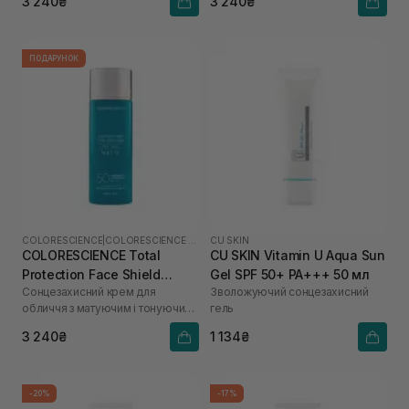
3 240₴
3 240₴
ПОДАРУНОК
COLORESCIENCE
|
COLORESCIENCE SHIELD
CU SKIN
COLORESCIENCE Total
CU SKIN Vitamin U Aqua Sun
Protection Face Shield
Gel SPF 50+ PA+++ 50 мл
Сонцезахисний крем для
Зволожуючий сонцезахисний
Matte SPF 50 55 мл
обличчя з матуючим і тонуючим
гель
ефектом
3 240₴
1 134₴
-20%
-17%