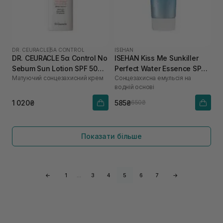
DR. CEURACLE
|
5Α CONTROL
ISEHAN
DR. CEURACLE 5α Control No
ISEHAN Kiss Me Sunkiller
Sebum Sun Lotion SPF 50
Perfect Water Essence SPF
Матуючий сонцезахисний крем
Сонцезахисна емульсія на
PA++++ 50 мл
50+PA++++ 50 г
водній основі
1 020₴
585₴
650₴
Показати більше
←
1
…
3
4
5
6
7
→