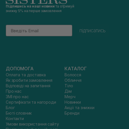
Підпишись на наші новини
та отримуй
знижку 5% на перше замовлення
Email
підписатись
ДОПОМОГА
КАТАЛОГ
Оплата та доставка
Волосся
Як зробити замовлення
Обличчя
Відповіді на запитання
Тіло
Про нас
Дім
ЗМІ про нас
Мерч
Сертифікати та нагороди
Новинки
Блог
Акції та знижки
Бюті словник
Бренди
Контакти
Умови використання сайту