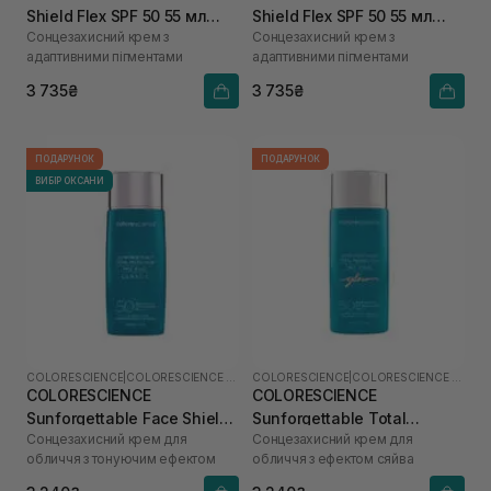
Shield Flex SPF 50 55 мл
Shield Flex SPF 50 55 мл
Сонцезахисний крем з
Сонцезахисний крем з
(Medium)
(Fair)
адаптивними пігментами
адаптивними пігментами
3 735₴
3 735₴
ПОДАРУНОК
ПОДАРУНОК
ВИБІР ОКСАНИ
COLORESCIENCE
|
COLORESCIENCE SHIELD
COLORESCIENCE
|
COLORESCIENCE SHIELD
COLORESCIENCE
COLORESCIENCE
Sunforgettable Face Shield
Sunforgettable Total
Сонцезахисний крем для
Сонцезахисний крем для
Classic SPF 50 55 мл
Protection Face Shield Glow
обличчя з тонуючим ефектом
обличчя з ефектом сяйва
SPF 50 55 мл