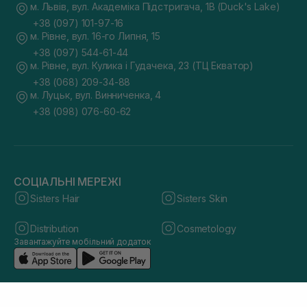
м. Львів, вул. Академіка Підстригача, 1В (Duck's Lake)
+38 (097) 101-97-16
м. Рівне, вул. 16-го Липня, 15
+38 (097) 544-61-44
м. Рівне, вул. Кулика і Гудачека, 23 (ТЦ Екватор)
+38 (068) 209-34-88
м. Луцьк, вул. Винниченка, 4
+38 (098) 076-60-62
СОЦІАЛЬНІ МЕРЕЖІ
Sisters Hair
Sisters Skin
Distribution
Cosmetology
Завантажуйте мобільний додаток