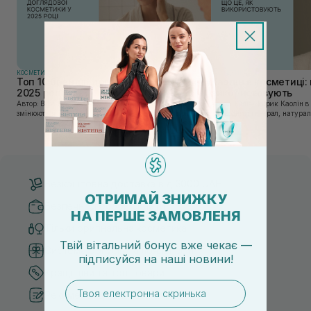
КОСМЕТИКА
КОСМЕТИКА
Топ 10 брендів доглядової косметики у
Каолін в косметиці: 
2025 році
використовують
Автор: Віка Нагорна У сучасному світі, де тренди
Автор: Юлія Цебрик Каолін в косметології – це
змінюються зі швидкістю світла, а ринок популярної
природний мінерал, натураль
косметики переповнений новими пропозиціями, вибір
безліч переваг для шкіри обл
засобу для себе стає справжнім викликом. 2025 р...
завдяки великій кількості ко
Безкоштовна доставка від 3000 UAH
ОТРИМАЙ ЗНИЖКУ
Безпечні способи оплати
НА ПЕРШЕ ЗАМОВЛЕНЯ
Тільки оригінальна косметика
Твій вітальний бонус вже чекає —
Система бонусів та лояльності
підписуйся
на
наші новини!
Кращі ціни та топ товари
email
Рекомендації від косметологів