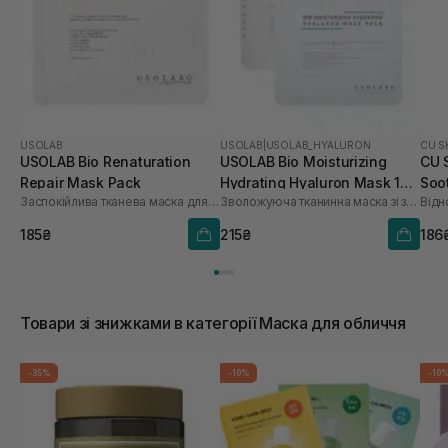
USOLAB
USOLAB
|
USOLAB_HYALURON
CU S
USOLAB Bio Renaturation
USOLAB Bio Moisturizing
CU 
Repair Mask Pack
Hydrating Hyaluron Mask 1
Soo
Заспокійлива тканева маска для обличчя
Зволожуюча тканинна маска зі заспокійливою та антивіковою дією
Відн
шт
185₴
215₴
186
Товари зі знижками в категорії Маска для обличчя
-35%
-10%
-10