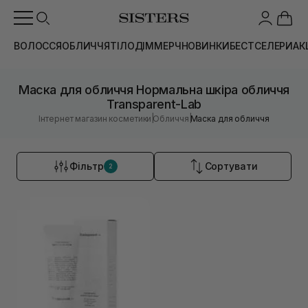
ВОЛОССЯ
ОБЛИЧЧЯ
ТІЛО
ДІМ
МЕРЧ
НОВИНКИ
БЕСТСЕЛЕРИ
АК
Маска для обличчя Нормальна шкіра обличчя
Transparent-Lab
|
|
Інтернет магазин косметики
Обличчя
Маска для обличчя
Фільтр
Сортувати
2