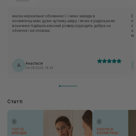
маска нереальна! обожнюю її і маю завжди в
Ес
косметичці.маю дуже чутливу шкіру і як же я раділа,коли
приємн
вона мені підійшла.класний розмір,підходить добре на
хо
обличчя і не сповзає.
об
ме
нор
ць
лека
по
Анастасія
А
04.08.2026, 16:43
Статті