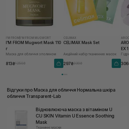
I'M FROM
|
I'M FROM MUGWORT
CELIMAX
AROC
I'M FROM Mugwort Mask 110
CELIMAX Mask Set
ARO
г
EX 
Маска для обличчя з полином
Акційний набір тканинних масок
813₴
297₴
306
1 250₴
330₴
Відгуки про Маска для обличчя Нормальна шкіра
обличчя Transparent-Lab
Відновлююча маска з вітаміном U
CU SKIN Vitamin U Essence Soothing
Mask
Тканинні маски