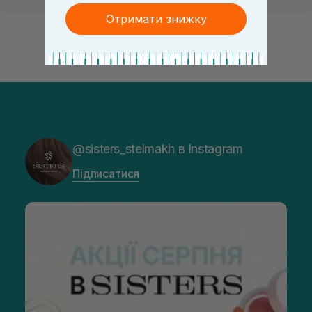
Отримати знижку
@sisters_stelmakh в Instagram
Підписатися