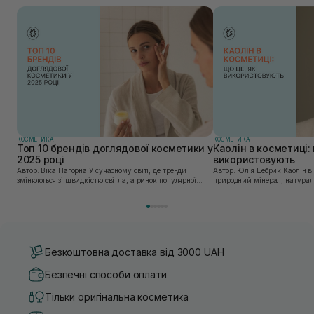
КОСМЕТИКА
КОСМЕТИКА
Топ 10 брендів доглядової косметики у
Каолін в косметиці: 
2025 році
використовують
Автор: Віка Нагорна У сучасному світі, де тренди
Автор: Юлія Цебрик Каолін в косметології – це
змінюються зі швидкістю світла, а ринок популярної
природний мінерал, натураль
косметики переповнений новими пропозиціями, вибір
безліч переваг для шкіри обл
засобу для себе стає справжнім викликом. 2025 р...
завдяки великій кількості ко
Безкоштовна доставка від 3000 UAH
Безпечні способи оплати
Тільки оригінальна косметика