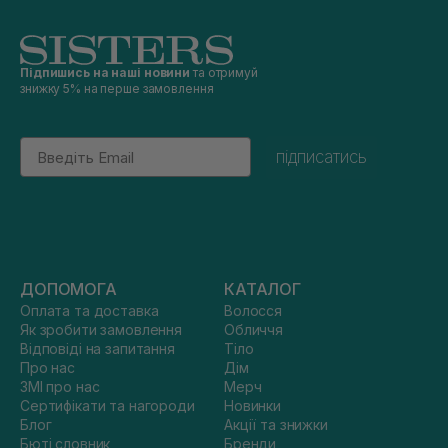
Підпишись на наші новини
та отримуй
знижку 5% на перше замовлення
Email
підписатись
ДОПОМОГА
КАТАЛОГ
Оплата та доставка
Волосся
Як зробити замовлення
Обличчя
Відповіді на запитання
Тіло
Про нас
Дім
ЗМІ про нас
Мерч
Сертифікати та нагороди
Новинки
Блог
Акції та знижки
Бюті словник
Бренди