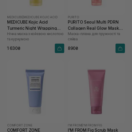
MEDICUBE
|
MEDICUBE KOJIC ACID
PURITO
MEDICUBE Kojic Acid
PURITO Seoul Multi PDRN
Turmeric Night Wrapping
Collagen Real Glow Mask
Нічна маска з койєвою кислотою
Маска-плівка для пружності та
Mask 75 мл
100 мл
та куркумою
сяйва
1 630₴
890₴
COMFORT ZONE
I'M FROM
|
I'M FROM FIG
COMFORT ZONE
I'M FROM Fig Scrub Mask