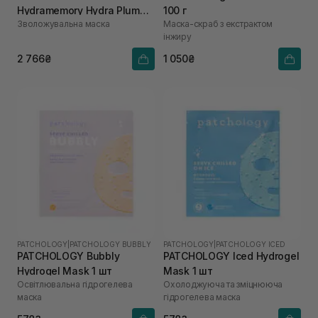
Hydramemory Hydra Plump
100 г
Зволожувальна маска
Маска-скраб з екстрактом
Mask 60 мл
інжиру
2 766₴
1 050₴
PATCHOLOGY
|
PATCHOLOGY BUBBLY
PATCHOLOGY
|
PATCHOLOGY ICED
PATCHOLOGY Bubbly
PATCHOLOGY Iced Hydrogel
Hydrogel Mask 1 шт
Mask 1 шт
Освітлювальна гідрогелева
Охолоджуюча та зміцнююча
маска
гідрогелева маска