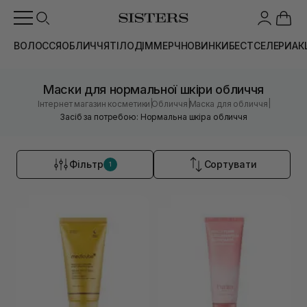
ВОЛОССЯ
ОБЛИЧЧЯ
ТІЛО
ДІМ
МЕРЧ
НОВИНКИ
БЕСТСЕЛЕРИ
АК
Маски для нормальної шкіри обличчя
|
|
|
Інтернет магазин косметики
Обличчя
Маска для обличчя
Засіб за потребою: Нормальна шкіра обличчя
Фільтр
Сортувати
1