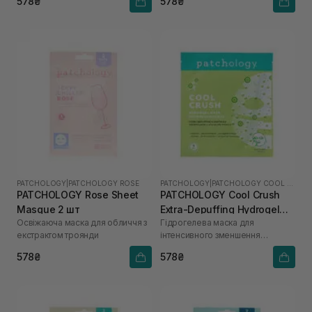
578₴
578₴
PATCHOLOGY
|
PATCHOLOGY ROSE
PATCHOLOGY
|
PATCHOLOGY COOL CRUSH
PATCHOLOGY Rosе Sheet
PATCHOLOGY Cool Crush
Masque 2 шт
Extra-Depuffing Hydrogel
Освіжаюча маска для обличчя з
Гідрогелева маска для
Face Mask 1 шт
екстрактом троянди
інтенсивного зменшення
набряків обличчя
578₴
578₴