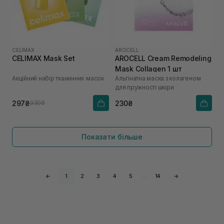
CELIMAX
AROCELL
CELIMAX Mask Set
AROCELL Cream Remodeling
Mask Collagen 1 шт
Акційний набір тканинних масок
Альгінатна маска з колагеном
для пружності шкіри
297₴
230₴
330₴
Показати більше
←
1
2
3
4
5
…
14
→