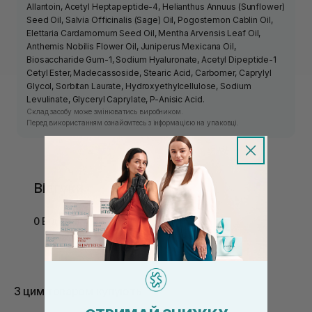
Allantoin, Acetyl Heptapeptide-4, Helianthus Annuus (Sunflower)
Seed Oil, Salvia Officinalis (Sage) Oil, Pogostemon Cablin Oil,
Elettaria Cardamomum Seed Oil, Mentha Arvensis Leaf Oil,
Anthemis Nobilis Flower Oil, Juniperus Mexicana Oil,
Biosaccharide Gum-1, Sodium Hyaluronate, Acetyl Dipeptide-1
Cetyl Ester, Madecassoside, Stearic Acid, Carbomer, Caprylyl
Glycol, Sorbitan Laurate, Hydroxyethylcellulose, Sodium
Levulinate, Glyceryl Caprylate, P-Anisic Acid.
Склад засобу може змінюватись виробником.
Перед використанням ознайомтесь з інформацією на упаковці.
Відгуки
0 Відгуків
З цим товаром купують