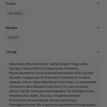
Стать
для жінок
Країна
Корея
Склад
Water/aqua, Butylene Glycol, Caprylic/Capric Triglyceride,
Glycerin, Cetearyl Alcohol, Propanediol, Panthenol,
Myristoylpalmitoyl Oxostearamide/Arachamide Mea, Glyceryl
Stearate, Polyglyceryl-10 Distearate, Dimethicone, Sorbitan
Stearate, Viscum Album (Mistletoe) Fruit Extract, 1,2-Hexanediol,
Limnanthes Alba (Meadowfoam) Seed Oil, Olea Europaea
(Olive) Fruit Oil, Hydrogenated Vegetable Oil, Xylitylglucoside,
Anhydroxylitol, Xylitol, Glucose, Tocopheryl Acetate,
Phytosterols, Phospholipids, Dihydroxyisopropyl
Palmoylpalmamide, Bis-Capryloyloxypalmitamido Isopropanol,