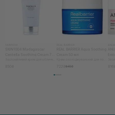
SKIN1004
REAL BARRIER
ANU
SKIN1004 Madagascar
REAL BARRIER Aqua Soothing
ANU
Centella Soothing Cream 75
Cream 50 мл
Enr
Заспокійливий крем для обличчя з центеллою
Крем охолоджувальний для подразненої шкіри
мл
850₴
722₴
816
849₴