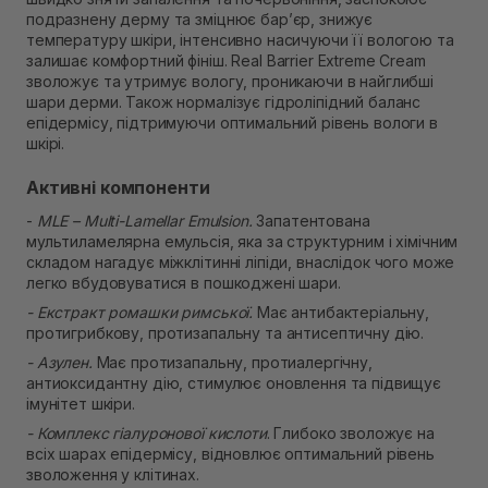
Самовивіз м. Рівне, вул. Кулика і Гудачека 23 (ТЦ
подразнену дерму та зміцнює бар’єр, знижує
Екватор)
температуру шкіри, інтенсивно насичуючи її вологою та
Немає в наявності!
залишає комфортний фініш. Real Barrier Extreme Cream
зволожує та утримує вологу, проникаючи в найглибші
шари дерми. Також нормалізує гідроліпідний баланс
епідермісу, підтримуючи оптимальний рівень вологи в
шкірі.
Активні компоненти
-
MLE – Multi-Lamellar Emulsion.
Запатентована
мультиламелярна емульсія, яка за структурним і хімічним
складом нагадує міжклітинні ліпіди, внаслідок чого може
легко вбудовуватися в пошкоджені шари.
- Екстракт ромашки римської.
Має антибактеріальну,
протигрибкову, протизапальну та антисептичну дію.
- Азулен.
Має протизапальну, протиалергічну,
антиоксидантну дію, стимулює оновлення та підвищує
імунітет шкіри.
- Комплекс гіалуронової кислоти
. Глибоко зволожує на
всіх шарах епідермісу, відновлює оптимальний рівень
зволоження у клітинах.