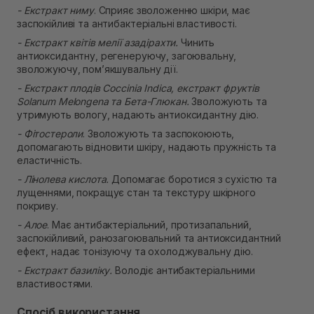
- Екстракт ниму
. Сприяє зволоженню шкіри, має
заспокійливі та антибактеріальні властивості.
- Екстракт квітів мелії азадірахти.
Чинить
антиоксидантну, регенеруючу, загоювальну,
зволожуючу, пом’якшувальну дії.
- Екстракт плодів Coccinia Indica, екстракт фруктів
Solanum Melongena та Бета-Глюкан.
Зволожують та
утримують вологу, надають антиоксидантну дію.
- Фітостероли
. Зволожують та заспокоюють,
допомагають відновити шкіру, надають пружність та
еластичність.
- Лінолева кислота.
Допомагає боротися з сухістю та
лущеннями, покращує стан та текстуру шкірного
покриву.
- Алое
. Має антибактеріальний, протизапальний,
заспокійливий, ранозагоювальний та антиоксидантний
ефект, надає тонізуючу та охолоджувальну дію.
- Екстракт базиліку.
Володіє антибактеріальними
властивостями.
Спосіб використання