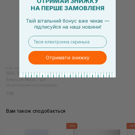
ОТРИМАЙ ЗНИЖКУ
НА ПЕРШЕ ЗАМОВЛЕНЯ
Твій вітальний бонус вже чекає —
підписуйся
на
наші новини!
email
Отримати знижку
REAL BARRIER
REAL BARRIER Aqua Soothing
Ampoule Mask 1 шт
Маска тканинна заспокійлива
79₴
Вам також сподобається
-15%
-20