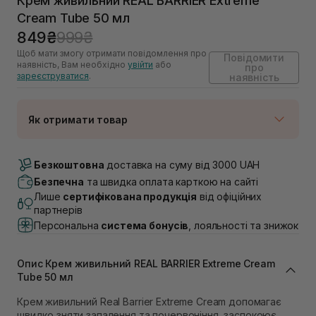
Крем живильний REAL BARRIER Extreme
Cream Tube 50 мл
849₴
999₴
Щоб мати змогу отримати повідомлення про
Повідомити
наявність, Вам необхідно
увійти
або
про
зареєструватися
.
наявність
Як отримати товар
Доставка Новою Поштою
Немає в наявності!
Безкоштовна
доставка на суму від 3000 UAH
Самовивіз м. Луцьк, вул. Винниченка 4
Безпечна
та швидка оплата карткою на сайті
Немає в наявності!
Лише
сертифікована продукція
від офіційних
Самовивіз м. Львів, вул. Академіка Підстригача, 1В
партнерів
(Duck’s Lake)
Персональна
система бонусів
, лояльності та знижок
Немає в наявності!
Самовивіз м. Львів, вул. Івана Франка 36
Немає в наявності!
Опис Крем живильний REAL BARRIER Extreme Cream
Самовивіз м. Львів, вул. Степана Бандери 45
Tube 50 мл
Немає в наявності!
Самовивіз м. Рівне, вул. 16-го Липня, 15
Крем живильний Real Barrier Extreme Cream допомагає
Немає в наявності!
швидко зняти запалення та почервоніння, заспокоює