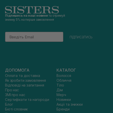
Підпишись на наші новини
та отримуй
знижку 5% на перше замовлення
Email
підписатись
ДОПОМОГА
КАТАЛОГ
Оплата та доставка
Волосся
Як зробити замовлення
Обличчя
Відповіді на запитання
Тіло
Про нас
Дім
ЗМІ про нас
Мерч
Сертифікати та нагороди
Новинки
Блог
Акції та знижки
Бюті словник
Бренди