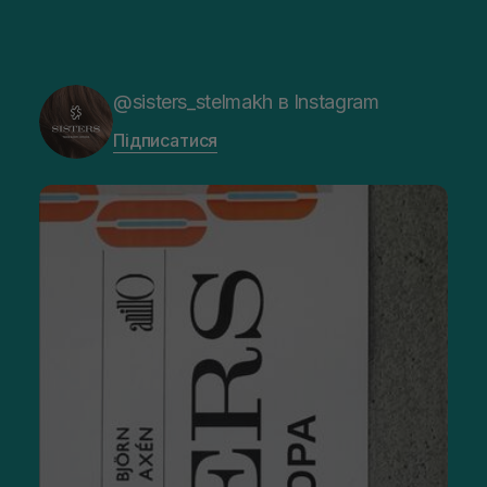
@sisters_stelmakh в Instagram
Підписатися