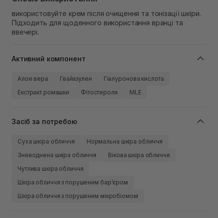
використовуйте крем після очищення та тонізації шкіри.
Підходить для щоденного використання вранці та
ввечері.
Активний компонент
Алое вера
Гвайазулен
Гіалуронова кислота
Екстракт ромашки
Фітостероли
MLE
Засіб за потребою
Суха шкіра обличчя
Нормальна шкіра обличчя
Зневоднена шкіра обличчя
Вікова шкіра обличчя
Чутлива шкіра обличчя
Шкіра обличчя з порушеним барʼєром
Шкіра обличчя з порушеним мікробіомом