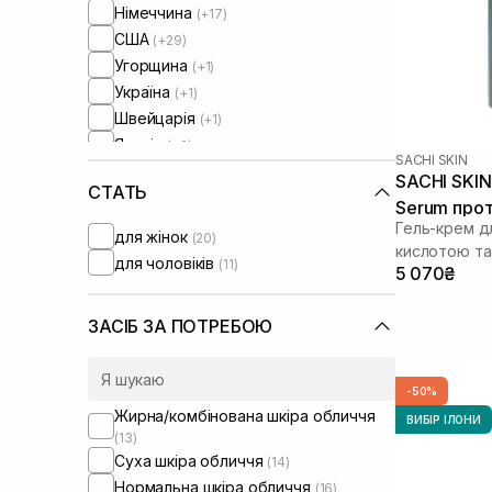
Німеччина
(+17)
США
(+29)
Угорщина
(+1)
Україна
(+1)
Швейцарія
(+1)
Японія
(+2)
SACHI SKIN
SACHI SKIN 
СТАТЬ
Serum про
Гель-крем д
для жінок
(20)
кислотою та
для чоловіків
(11)
5 070₴
ЗАСІБ ЗА ПОТРЕБОЮ
-50%
Жирна/комбінована шкіра обличчя
ВИБІР ІЛОНИ
(13)
Суха шкіра обличчя
(14)
Нормальна шкіра обличчя
(16)