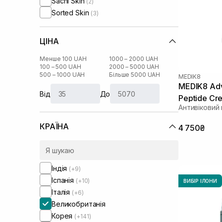
Sachi Skin
(2)
Sorted Skin
(3)
ЦІНА
Менше 100 UAH
1000 – 2000 UAH
100 – 500 UAH
2000 – 5000 UAH
500 – 1000 UAH
Більше 5000 UAH
MEDIK8
MEDIK8 Adv
Від
До
Peptide Cr
Антивіковий
КРАЇНА
4 750₴
Індія
(+9)
Іспанія
(+10)
ВИБІР ІЛОНИ
Італія
(+6)
Великобританія
Корея
(+141)