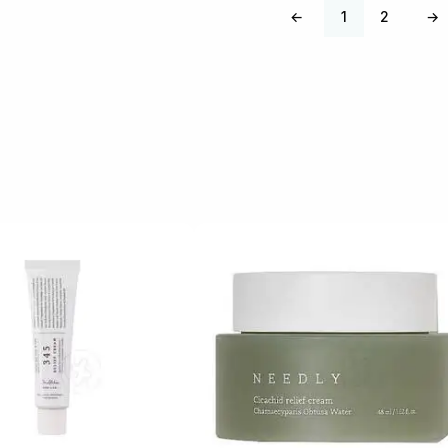
←
1
2
→