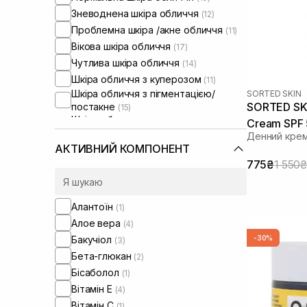
Зневоднена шкіра обличчя
(12)
Проблемна шкіра /акне обличчя
(11)
Вікова шкіра обличчя
(17)
Чутлива шкіра обличчя
(14)
Шкіра обличчя з куперозом
(11)
Шкіра обличчя з пігментацією/
SORTED SKIN
SORTED SKI
постакне
(15)
Шкіра обличчя з розширеними
Cream SPF 
порами
(8)
Денний крем
Шкіра обличчя з порушеним
АКТИВНИЙ КОМПОНЕНТ
барʼєром
(8)
775₴
1 550₴
Шкіра обличчя з порушеним
мікробіомом
(9)
Алантоїн
(1)
Алое вера
(4)
Бакучіол
-30%
(3)
Бета-глюкан
(2)
Бісаболол
(1)
Вітамін Е
(4)
Вітамін C
(1)