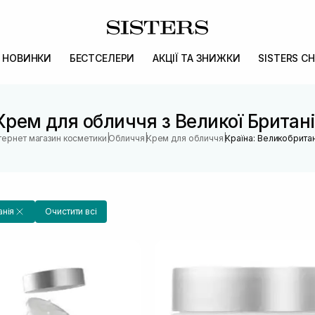
НОВИНКИ
БЕСТСЕЛЕРИ
АКЦІЇ ТА ЗНИЖКИ
SISTERS CH
Крем для обличчя з Великої Британі
|
|
|
нтернет магазин косметики
Обличчя
Крем для обличчя
Країна: Великобритан
анія
Очистити всі