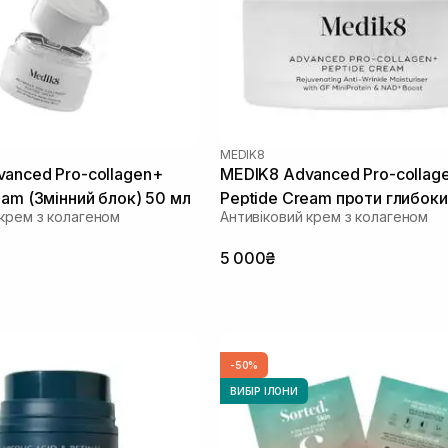
MEDIK8
anced Pro-collagen+
MEDIK8 Advanced Pro-collag
eam (Змінний блок) 50 мл
Peptide Cream проти глибок
 крем з колагеном
Антивіковий крем з колагеном
зморшок 50 мл
5 000₴
-50%
ВИБІР ІЛОНИ