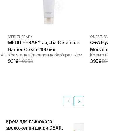
MEDITHERAPY
QUESTION AND ANSWE
MEDITHERAPY Jojoba Ceramide
Q+A Hyaluronic Ac
Barrier Cream 100 мл
Moisturiser 75 мл
Зволожуючий крем для відновлення мікробіома
Крем для відновлення барʼєра шкіри
Крем з гіалуронов
931₴
1 095₴
395₴
564₴
Крем для глибокого
Антиоксидан
зволоження шкіри DEAR,
20% вітамі