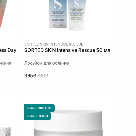
SORTED SKIN
|
INTENSIVE RESCUE
ess Day
SORTED SKIN Intensive Rescue 50 мл
оніння
Лосьйон для обличчя
395₴
790₴
ВИБІР ОКСАНИ
ВИБІР ІЛОНИ