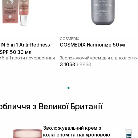
COSMEDIX
N 5 in 1 Anti-Redness
COSMEDIX Harmonize 50 мл
SPF 50 30 мл
 5 в 1 проти почервоніння
₴
3 106₴
3 883₴
обличчя з Великої Британії
я
Зволожувальний крем з
колагеном та гіалуроновою