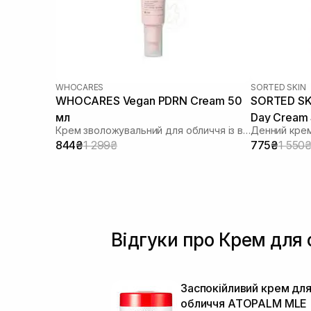
WHOCARES
SORTED SKIN
WHOCARES Vegan PDRN Cream 50
SORTED SKI
мл
Day Cream 
Крем зволожувальний для обличчя із веганськими полінуклеотидами
Денний крем
844₴
1 299₴
775₴
1 550
Відгуки про Крем для 
Заспокійливий крем дл
обличчя ATOPALM MLE