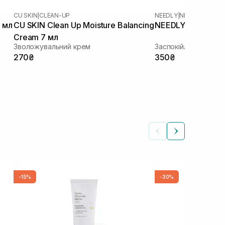
CU SKIN
|
CLEAN-UP
NEEDLY
|
NEEDLY CICAC
 мл
CU SKIN Clean Up Moisture Balancing
NEEDLY Cicachid R
Cream 7 мл
Зволожувальний крем
Заспокійливий крем
270₴
350₴
-15%
-30%