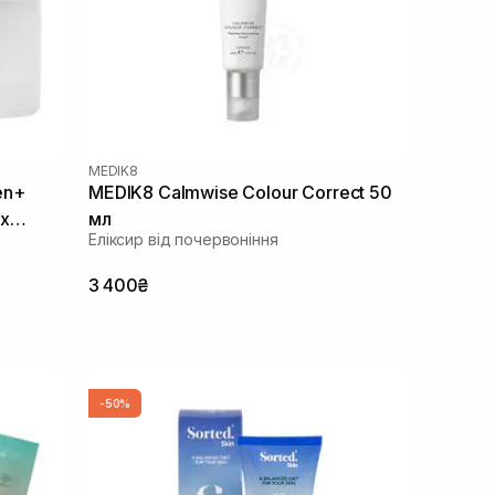
MEDIK8
en+
MEDIK8 Calmwise Colour Correct 50
их
мл
Еліксир від почервоніння
3 400₴
-50%