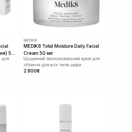
MEDIK8
cial
MEDIK8 Total Moisture Daily Facial
ння) 50
Cream 50 мл
 для
Щоденний зволожувальний крем для
обличчя для всіх типів шкіри
2 800₴