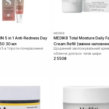
MEDIK8
N 5 in 1 Anti-Redness Day
MEDIK8 Total Moisture Daily Fa
50 30 мл
Cream Refill (змінне наповне
 5 в 1 проти почервоніння
Щоденний зволожувальний крем
мл
обличчя для всіх типів шкіри
2 550₴