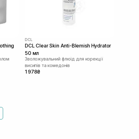
DCL
othing
DCL Clear Skin Anti-Blemish Hydrator
50 мл
нолом
Зволожувальний флюїд для корекції
висипів та комедонів
1 978₴