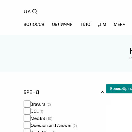
UA
ВОЛОССЯ
ОБЛИЧЧЯ
ТІЛО
ДІМ
МЕРЧ
І
Великобрит
БРЕНД
Bravura
(2)
DCL
(1)
Medik8
(10)
Question and Answer
(2)