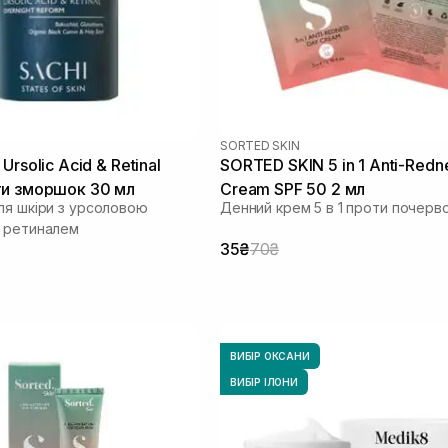
SORTED SKIN
Ursolic Acid & Retinal
SORTED SKIN 5 in 1 Anti-Redn
ти зморшок 30 мл
Cream SPF 50 2 мл
ля шкіри з урсоловою
Денний крем 5 в 1 проти почерв
 ретиналем
35₴
70₴
ВИБІР ОКСАНИ
ВИБІР ІЛОНИ