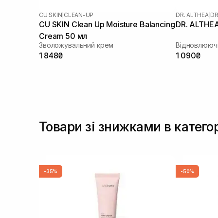
CU SKIN
|
CLEAN-UP
DR. ALTHEA
|
DR
CU SKIN Clean Up Moisture Balancing
DR. ALTHEA
Cream 50 мл
Зволожувальний крем
Відновлююч
1 848₴
1 090₴
Товари зі знижками в катего
-35%
-50%