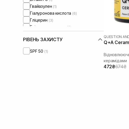
Гвайазулен
(1)
Гіалуронова кислота
(6)
Гліцерин
(3)
Гліколева кислота
(1)
Глутатіон
(2)
QUESTION AN
РІВЕНЬ ЗАХИСТУ
Діоксид титану
(3)
Q+A Ceram
Екстракт календули
(1)
SPF 50
(1)
Екстракт м’яти
Відновлюючи
(1)
керамідами
Екстракт рисових висівок
(1)
472₴
674₴
Екстракт ромашки
(1)
Кераміди
(7)
Колаген
(3)
Лізат біфідобактерій
(1)
Ліпіди
(2)
Молочна кислота
(1)
Ніацинамід
(5)
Олія авокадо
(2)
Олія виноградних кісточок
(5)