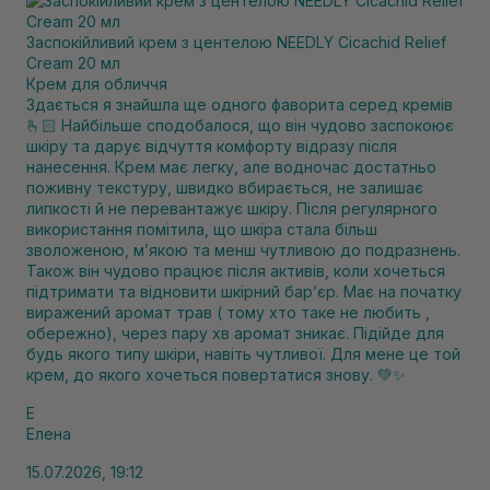
Заспокійливий крем з центелою NEEDLY Cicachid Relief
Cream 20 мл
Крем для обличчя
Здається я знайшла ще одного фаворита серед кремів
🫰🏻 Найбільше сподобалося, що він чудово заспокоює
шкіру та дарує відчуття комфорту відразу після
нанесення. Крем має легку, але водночас достатньо
поживну текстуру, швидко вбирається, не залишає
липкості й не перевантажує шкіру. Після регулярного
використання помітила, що шкіра стала більш
зволоженою, м’якою та менш чутливою до подразнень.
Також він чудово працює після активів, коли хочеться
підтримати та відновити шкірний бар’єр. Має на початку
виражений аромат трав ( тому хто таке не любить ,
обережно), через пару хв аромат зникає. Підійде для
будь якого типу шкіри, навіть чутливої. Для мене це той
крем, до якого хочеться повертатися знову. 💚✨
Е
Елена
15.07.2026, 19:12