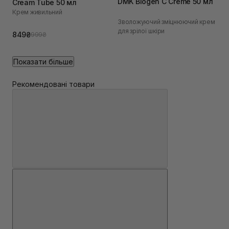
DMK Biogen C Creme 50 мл
Cream Tube 50 мл
Крем живильний
Зволожуючий зміцнюючий крем
для зрілої шкіри
849₴
999₴
Показати більше
Рекомендовані товари