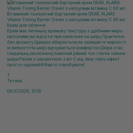
Вітамінний тонізуючий бар’єрний крем DEAR, KLAIRS
Vitamin Toning Barrier Cream з капсулами вітаміну C 60 мл
Крем для обличчя
Крем має легеньку кремову текстуру з дрібними мікро
капсулами,які відчутні при нанесенні на шкіру.Практично
без аромату.Щвидко вбирається,не залишає ні жирності
ні липкості.На шкірі відчувається комфортно.Шкіра стає
гладенька,зволожена,помітний рівний тон і легке сяяння
шкіри.Разом з сироваткою з віт С від dear clairs-ефект
просто чудовий🌸Варто спробувати!
Т
Тетяна
06.07.2026, 12:05