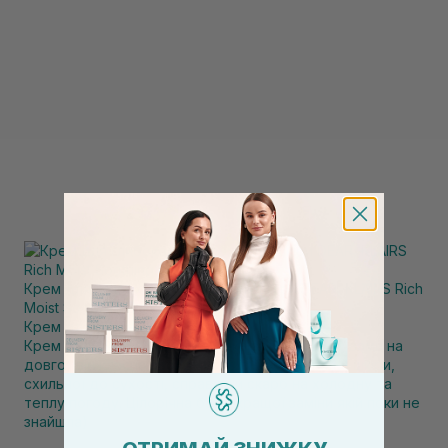
Крем для глибокого зволоження шкіри DEAR, KLAIRS Rich
Moist Soothing Cream 80 мл
Крем для обличчя
Крем - справжнє відкриття, яке залишиться з вами на
довго) він класно зволожує, для комбінованої шкіри,
схильної до сухості, справжній скарб на холодну та
теплу погоду. Цілорічна база, кращої заміни якій поки не
знайшла)