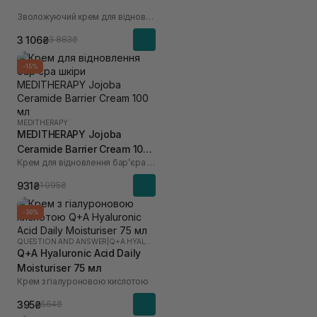
Зволожуючий крем для відновлення мікробіома
3 106₴
3 883₴
-15%
MEDITHERAPY
MEDITHERAPY Jojoba
Ceramide Barrier Cream 100
Крем для відновлення барʼєра шкіри
мл
931₴
1 095₴
-30%
QUESTION AND ANSWER
|
Q+A HYALURONIC ACID
Q+A Hyaluronic Acid Daily
Moisturiser 75 мл
Крем з гіалуроновою кислотою
395₴
564₴