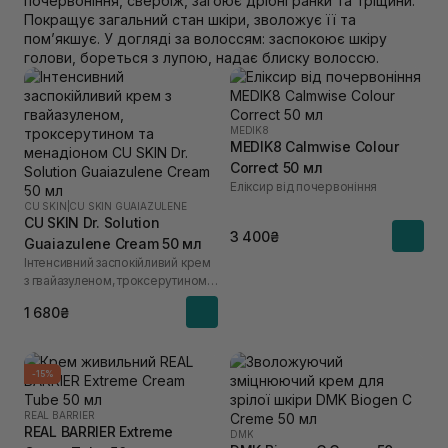
почервоніння, свербіж, загоює дрібні ранки та тріщини.
Покращує загальний стан шкіри, зволожує її та
помʼякшує. У догляді за волоссям: заспокоює шкіру
голови, бореться з лупою, надає блиску волоссю.
MEDIK8
MEDIK8 Calmwise Colour
Correct 50 мл
Еліксир від почервоніння
CU SKIN
|
CU SKIN GUAIAZULENE
CU SKIN Dr. Solution
3 400₴
Guaiazulene Cream 50 мл
Інтенсивний заспокійливий крем
з гвайазуленом, троксерутином
та менадiоном
1 680₴
-15%
REAL BARRIER
REAL BARRIER Extreme
DMK