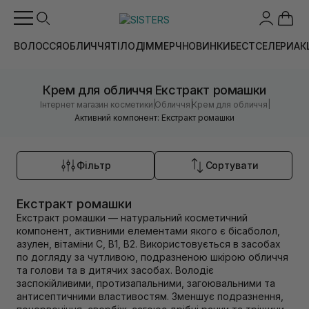
ВОЛОССЯ
ОБЛИЧЧЯ
ТІЛО
ДІМ
МЕРЧ
НОВИНКИ
БЕСТСЕЛЕРИ
АК
Крем для обличчя Екстракт ромашки
|
|
|
Інтернет магазин косметики
Обличчя
Крем для обличчя
Активний компонент: Екстракт ромашки
Фільтр
Сортувати
Екстракт ромашки
Екстракт ромашки — натуральний косметичний
компонент, активними елементами якого є бісаболол,
азулен, вітаміни С, В1, В2. Використовується в засобах
по догляду за чутливою, подразненою шкірою обличчя
та голови та в дитячих засобах. Володіє
заспокійливими, протизапальними, загоювальними та
антисептичними властивостям. Зменшує подразнення,