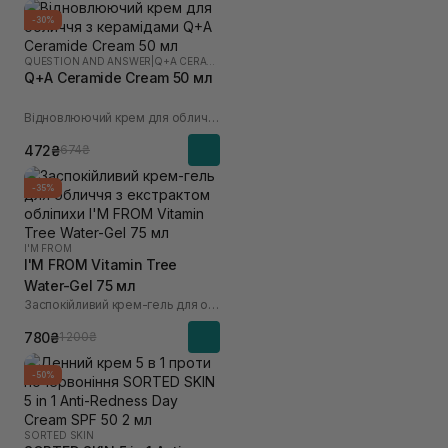
-30%
QUESTION AND ANSWER
|
Q+A CERAMIDE
Q+A Ceramide Cream 50 мл
Відновлюючий крем для обличчя з керамідами
472₴
674₴
-35%
I'M FROM
I'M FROM Vitamin Tree
Water-Gel 75 мл
Заспокійливий крем-гель для обличчя з екстрактом обліпихи
780₴
1 200₴
-50%
SORTED SKIN