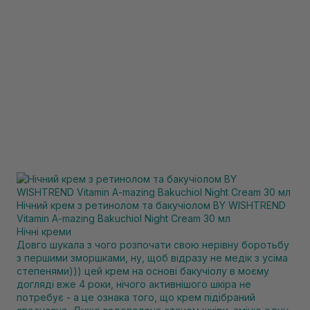
Нічний крем з ретинолом та бакучіолом BY WISHTREND
Vitamin A-mazing Bakuchiol Night Cream 30 мл
Нічні креми
Довго шукала з чого розпочати свою нерівну боротьбу
з першими зморшками, ну, щоб відразу не медік з усіма
степенями))) цей крем на основі бакучіолу в моєму
догляді вже 4 роки, нічого активнішого шкіра не
потребує - а це ознака того, що крем підібраний