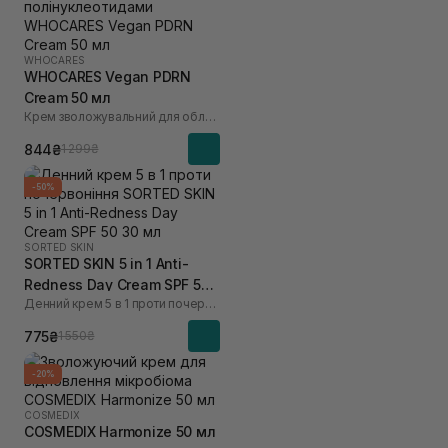
WHOCARES
WHOCARES Vegan PDRN
Cream 50 мл
Крем зволожувальний для обличчя із веганськими полінуклеотидами
844₴
1 299₴
-50%
SORTED SKIN
SORTED SKIN 5 in 1 Anti-
Redness Day Cream SPF 50
Денний крем 5 в 1 проти почервоніння
30 мл
775₴
1 550₴
-20%
COSMEDIX
COSMEDIX Harmonize 50 мл