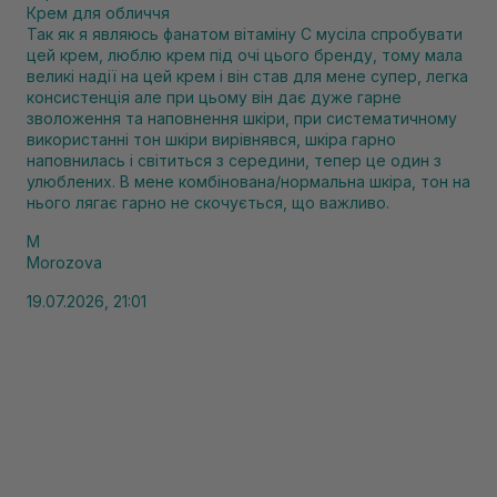
Крем для обличчя
Так як я являюсь фанатом вітаміну С мусіла спробувати
цей крем, люблю крем під очі цього бренду, тому мала
великі надії на цей крем і він став для мене супер, легка
консистенція але при цьому він дає дуже гарне
зволоження та наповнення шкіри, при систематичному
використанні тон шкіри вирівнявся, шкіра гарно
наповнилась і світиться з середини, тепер це один з
улюблених. В мене комбінована/нормальна шкіра, тон на
нього лягає гарно не скочується, що важливо.
M
Morozova
19.07.2026, 21:01