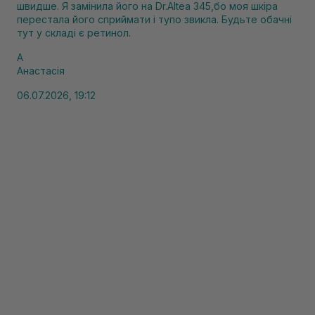
швидше. Я замінила його на Dr.Altea 345,бо моя шкіра
перестала його сприймати і тупо звикла. Будьте обачні
тут у складі є ретинол.
А
Анастасія
06.07.2026, 19:12