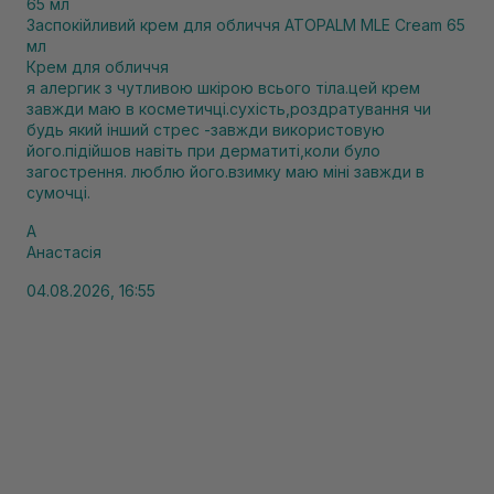
Заспокійливий крем для обличчя ATOPALM MLE Cream 65
мл
Крем для обличчя
я алергик з чутливою шкірою всього тіла.цей крем
завжди маю в косметичці.сухість,роздратування чи
будь який інший стрес -завжди використовую
його.підійшов навіть при дерматиті,коли було
загострення. люблю його.взимку маю міні завжди в
сумочці.
А
Анастасія
04.08.2026, 16:55