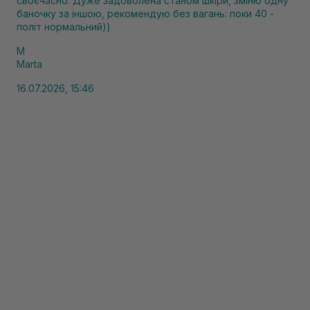
своєчасно. Дуже задоволена станом шкіри, зміню одну
баночку за іншою, рекомендую без вагань: поки 40 -
політ нормальний))
M
Marta
16.07.2026, 15:46