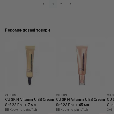
←
1
2
→
Рекомендовані товари
CU SKIN
CU SKIN
CU S
CU SKIN Vitamin U BB Cream
CU SKIN Vitamin U BB Cream
CU 
Spf 28 Pa++ 7 мл
Spf 28 Pa++ 45 мл
Cus
BB Крем потрійної дії
BB Крем потрійної дії
Змін
21 