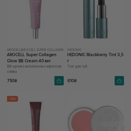
AROCELL
|
AROCELL SUPER COLLAGEN
HEDONIC
AROCELL Super Collagen
HEDONIC Blackberry Tint 3,5
Glow BB Cream 40 мл
г
ВВ-крем з колагеном з ефектом
Тінт для губ
сяйва
750₴
610₴
-50%