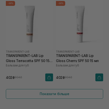
-50%
-50%
TRANSPARENT-LAB
TRANSPARENT-LAB
TRANSPARENT-LAB Lip
TRANSPARENT-LAB Lip
Gloss Terracotta SPF 50 15
Gloss Cherry SPF 50 15 мл
Бальзам для губ
Бальзам для губ
мл
402₴
402₴
804₴
804₴
Показати більше