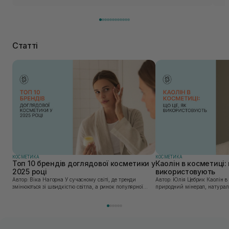
Статті
КОСМЕТИКА
КОСМЕТИКА
Топ 10 брендів доглядової косметики у
Каолін в косметиці: 
2025 році
використовують
Автор: Віка Нагорна У сучасному світі, де тренди
Автор: Юлія Цебрик Каолін в косметології – це
змінюються зі швидкістю світла, а ринок популярної
природний мінерал, натураль
косметики переповнений новими пропозиціями, вибір
безліч переваг для шкіри обл
засобу для себе стає справжнім викликом. 2025 р...
завдяки великій кількості ко