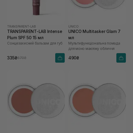
TRANSPARENT-LAB
UNICO
TRANSPARENT-LAB Intense
UNICO Multitasker Glam 7
Plum SPF 50 15 мл
мл
Сонцезахисний бальзам для губ
Мультифункціональна помада
для моно макіяжу обличчя
335₴
490₴
670₴