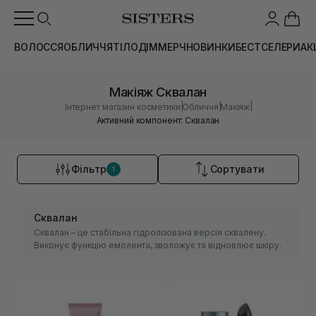
ВОЛОССЯ
ОБЛИЧЧЯ
ТІЛО
ДІМ
МЕРЧ
НОВИНКИ
БЕСТСЕЛЕРИ
АК
Макіяж Сквалан
|
|
|
Інтернет магазин косметики
Обличчя
Макіяж
Активний компонент: Сквалан
Фільтр
Сортувати
1
Сквалан
Сквалан – це стабільна гідролізована версія сквалену.
Виконує функцію емолента, зволожує та відновлює шкіру.