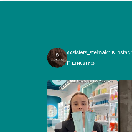
@sisters_stelmakh в Instag
Підписатися