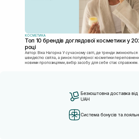
КОСМЕТИКА
Топ 10 брендів доглядової косметики у 20
році
Автор: Віка Нагорна У сучасному світі, де тренди змінюються зі
швидкістю світла, а ринок популярної косметики переповнен
новими пропозиціями, вибір засобу для себе стає справжнім
викликом. 2025 р...
Безкоштовна доставка від
UAH
Система бонусів та лояльн