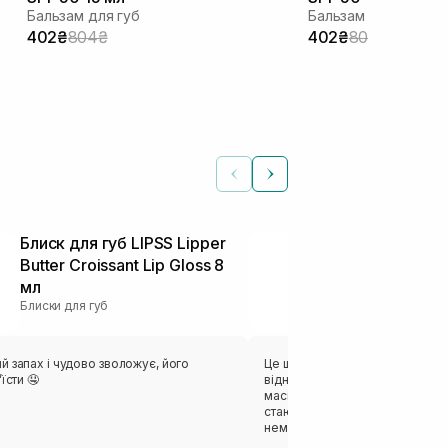
Бальзам для губ
Бальзам для губ
402₴
804₴
402₴
804₴
Блиск для губ LIPSS Lipper
Блиск для гу
Butter Croissant Lip Gloss 8
Health & Rec
Блиски для губ
мл
Блиски для губ
 запах і чудово зволожує, його
Це щось неймовірне. Цей бли
їсти 🤤
відновлює губи( на ніч нанош
маску, вдень використовую як 
стають гладенькими та наповн
нема відчуття липкості. Окремо
силіконовий носик, особисто д