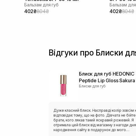
Бальзам для губ
Бальзам для
402₴
804₴
402₴
804₴
Відгуки про Блиски дл
Блиск для губ HEDONIC
Peptide Lip Gloss Sakura 
Блиски для губ
Дуже класний блиск. Насправді колір зовсім 
відповідає тому, що на фото. Дівчата не бійт
брати, кого лякав такий яскравий рожевий. Я
отримала цей блиск від магазину з нагоди дня
народження сайту в подарунок до мого
основного замовлення. Він легкий, зовсім не 