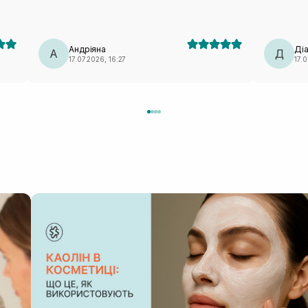
.
вишеньки🍒 Для мене це один із найвдаліших
бальзамів для губ
 ☺️
Андріяна
Ді
і
А
Д
17.07.2026, 16:27
17.