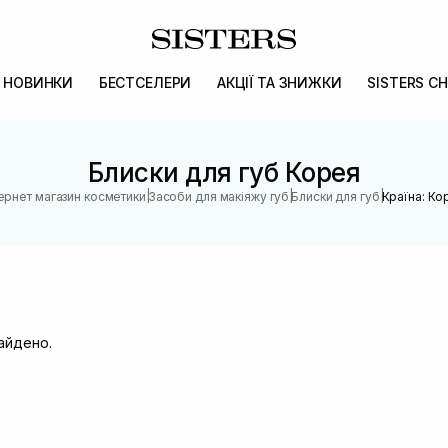
НОВИНКИ
БЕСТСЕЛЕРИ
АКЦІЇ ТА ЗНИЖКИ
SISTERS CH
Блиски для губ Корея
|
|
|
тернет магазин косметики
Засоби для макіяжу губ
Блиски для губ
Країна: Ко
найдено.