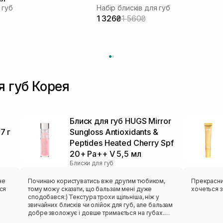
 губ
Набір блисків для губ
1 326₴
1 560₴
я губ Корея
Блиск для губ HUGS Mirror
7 г
Sungloss Antioxidants &
Peptides Heated Cherry Spf
20+ Pa++ V 5,5 мл
Блиски для губ
не
Починаю користуватись вже другим тюбиком,
Прекрасний
еся
тому можу сказати, що бальзам мені дуже
хочеться зʼ
сподобався:) Текстура трохи щільніша, ніж у
звичайних блисків чи олійок для губ, але бальзам
добре зволожує і довше тримається на губах.
має
Дає красивий фініш і має дуже приємний аромат