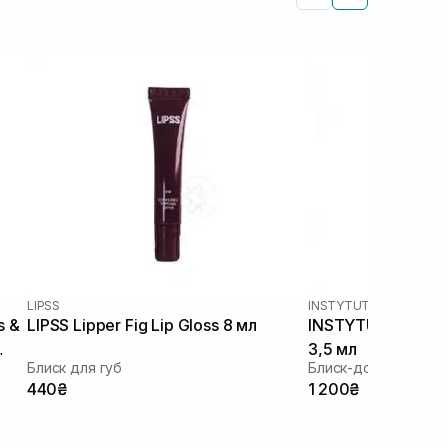
LIPSS
INSTYTUTUM
s &
LIPSS Lipper Fig Lip Gloss 8 мл
INSTYTUTUM Fancy
3,5 мл
Блиск для губ
Блиск-догляд для г
440₴
1 200₴