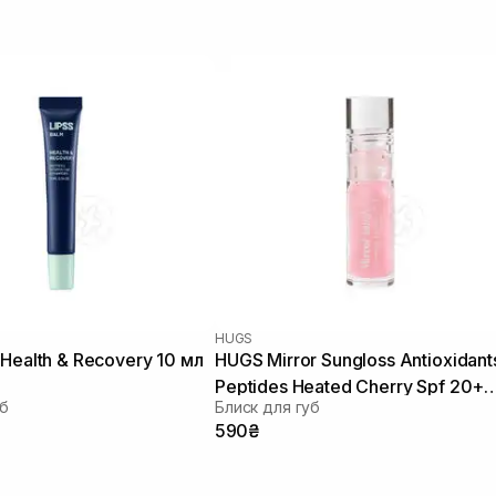
HUGS
 Health & Recovery 10 мл
HUGS Mirror Sungloss Antioxidant
Peptides Heated Cherry Spf 20+
уб
Блиск для губ
Pa++ V 5,5 мл
590₴