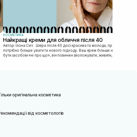
КОСМЕТИКА
Найкращі креми для обличчя після 40
Автор: Ілона Сич Шкіра після 40 досі красива та молода, просто їй
потрібно більше уваги та нового підходу. Ваш крем більше не може
бути засобом «ні про що», він повинен зволожувати, живити, покр...
Тільки оригінальна косметика
Рекомендації від косметологів