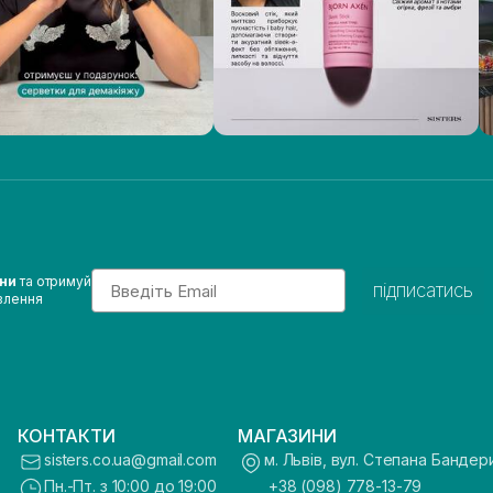
Email
ини
та отримуй
підписатись
влення
КОНТАКТИ
МАГАЗИНИ
sisters.co.ua@gmail.com
м. Львів, вул. Степана Бандер
Пн.-Пт. з 10:00 до 19:00
+38 (098) 778-13-79