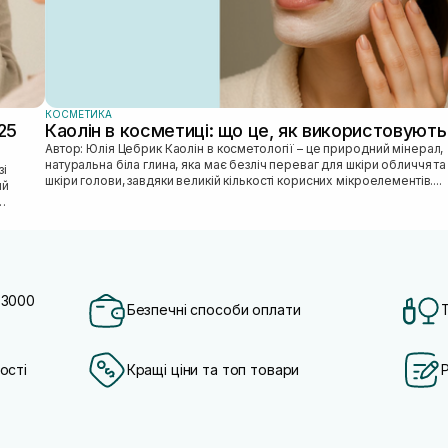
КОСМЕТИКА
25
Каолін в косметиці: що це, як використовують
Автор: Юлія Цебрик Каолін в косметології – це природний мінерал,
натуральна біла глина, яка має безліч переваг для шкіри обличчя та
шкіри голови, завдяки великій кількості корисних мікроелементів....
ий
 3000
Безпечні способи оплати
ості
Кращі ціни та топ товари