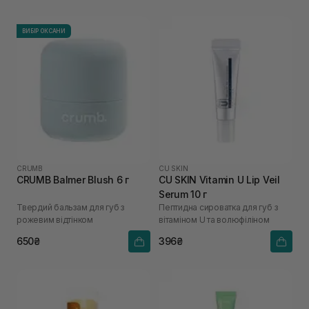
ВИБІР ОКСАНИ
CRUMB
CU SKIN
CRUMB Balmer Blush 6 г
CU SKIN Vitamin U Lip Veil
Serum 10 г
Твердий бальзам для губ з
Пептидна сироватка для губ з
рожевим відтінком
вітаміном U та волюфіліном
650₴
396₴