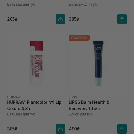
Бальзам для губ
Бальзам для губ
285₴
385₴
ПОДАРУНОК
HURRAW!
LIPSS
HURRAW! Plantcolor №1 Lip
LIPSS Balm Health &
Colors 4.8 г
Recovery 10 мл
Бальзам для губ
Блиск для губ
385₴
490₴