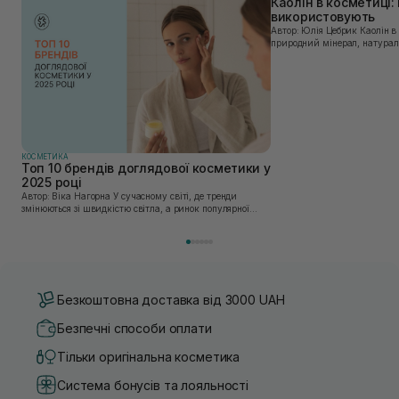
Каолін в косметиці: 
використовують
Автор: Юлія Цебрик Каолін в косметології – це
природний мінерал, натураль
безліч переваг для шкіри обл
завдяки великій кількості ко
КОСМЕТИКА
Топ 10 брендів доглядової косметики у
2025 році
Автор: Віка Нагорна У сучасному світі, де тренди
змінюються зі швидкістю світла, а ринок популярної
косметики переповнений новими пропозиціями, вибір
засобу для себе стає справжнім викликом. 2025 р...
Безкоштовна доставка від 3000 UAH
Безпечні способи оплати
Тільки оригінальна косметика
Система бонусів та лояльності