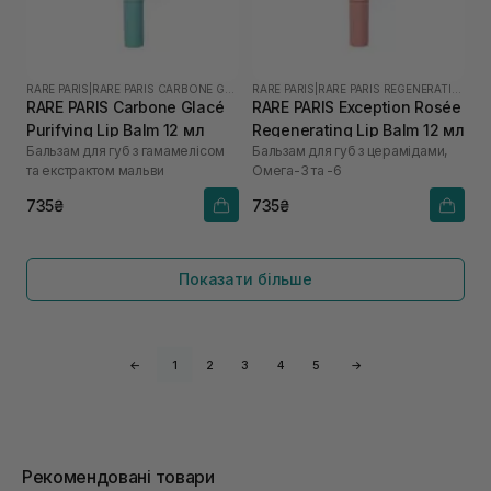
RARE PARIS
|
RARE PARIS CARBONE GLACE
RARE PARIS
|
RARE PARIS REGENERATING
RARE PARIS Carbone Glacé
RARE PARIS Exception Rosée
Purifying Lip Balm 12 мл
Regenerating Lip Balm 12 мл
Бальзам для губ з гамамелісом
Бальзам для губ з церамідами,
та екстрактом мальви
Омега-3 та -6
735₴
735₴
Показати більше
←
1
2
3
4
5
→
Рекомендовані товари