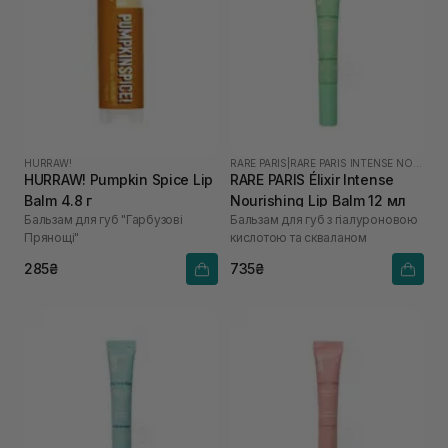
HURRAW!
RARE PARIS
|
RARE PARIS INTENSE NOURISHING
HURRAW! Pumpkin Spice Lip
RARE PARIS Élixir Intense
Balm 4.8 г
Nourishing Lip Balm 12 мл
Бальзам для губ "Гарбузові
Бальзам для губ з гіалуроновою
Прянощі"
кислотою та скваланом
285₴
735₴