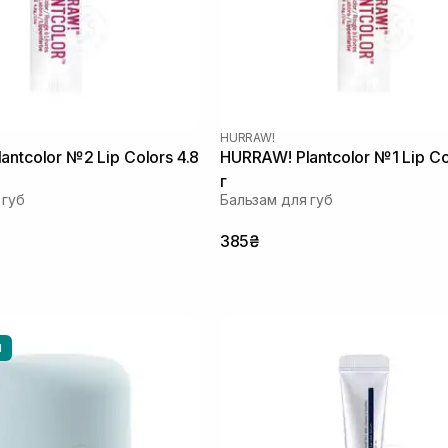
HURRAW!
ntcolor №2 Lip Colors 4.8
HURRAW! Plantcolor №1 Lip Co
г
 губ
Бальзам для губ
385₴
И