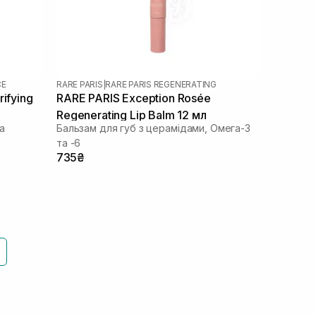
CE
RARE PARIS
|
RARE PARIS REGENERATING
ifying
RARE PARIS Exception Rosée
Regenerating Lip Balm 12 мл
а
Бальзам для губ з церамідами, Омега-3
та -6
735₴