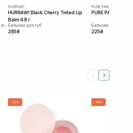
HURRAW!
PURE PAW PAW
HURRAW! Black Cherry Tinted Lip
PURE PAW PAW Oin
Balm 4.8 г
Твердий бальзам для губ з рожевим відтінком
Бальзам для губ
Бальзам для губ
285₴
225₴
-20%
-30%