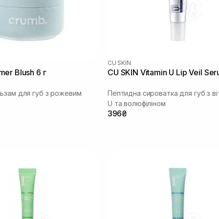
CU SKIN
er Blush 6 г
CU SKIN Vitamin U Lip Veil Ser
ьзам для губ з рожевим
Пептидна сироватка для губ з в
U та волюфіліном
396₴