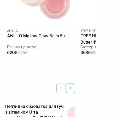
ANILLO
TREE HUT
|
STRAWBERR
ANILLO Mellow Glow Balm 5 г
TREE HUT Strawber
Butter 15 г
Бальзам для губ
Баттер для губ
620₴
775₴
368₴
525₴
Пептидна сироватка для губ
Бальзам для
з вітаміном U та
Mellow Glow 
Бальзами для гу