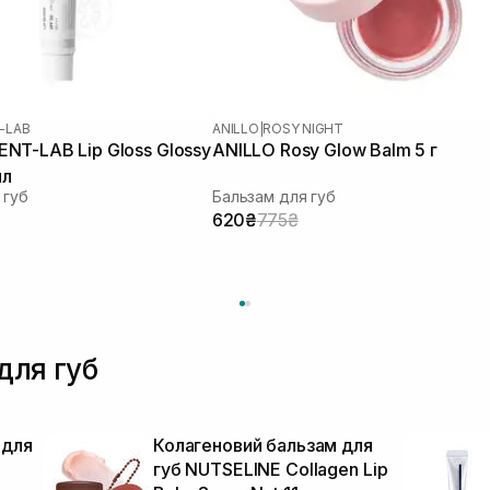
-LAB
ANILLO
|
ROSY NIGHT
NT-LAB Lip Gloss Glossy
ANILLO Rosy Glow Balm 5 г
мл
 губ
Бальзам для губ
620₴
775₴
для губ
 для
Колагеновий бальзам для
губ NUTSELINE Collagen Lip