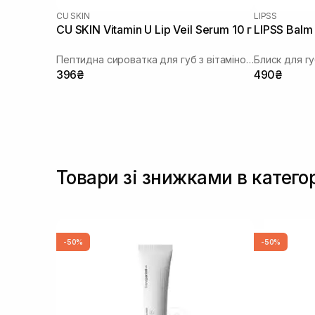
CU SKIN
LIPSS
CU SKIN Vitamin U Lip Veil Serum 10 г
LIPSS Balm
Пептидна сироватка для губ з вітаміном U та волюфіліном
Блиск для г
396₴
490₴
Товари зі знижками в катего
-50%
-50%