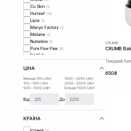
Cu Skin
(1)
Hurraw!
(14)
Lipss
(1)
Manyo Factory
(1)
Melume
(1)
Nutseline
(1)
CRUMB
CRUMB Balm
Pure Paw Paw
(9)
RARE Paris
(4)
Твердий бал
Real Barrier
(1)
ЦІНА
Rejuran
(1)
650₴
Transparent-Lab
(7)
Менше 100 UAH
1000 – 2000 UAH
Tree Hut
100 – 500 UAH
2000 – 5000 UAH
(1)
500 – 1000 UAH
Більше 5000 UAH
UIQ
(1)
Від
До
КРАЇНА
Іспанія
(7)