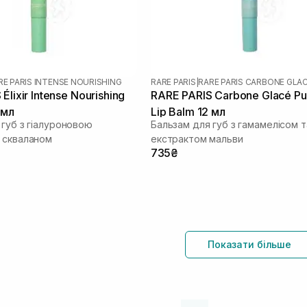
RE PARIS INTENSE NOURISHING
RARE PARIS
|
RARE PARIS CARBONE GLA
Élixir Intense Nourishing
RARE PARIS Carbone Glacé Pur
 мл
Lip Balm 12 мл
 губ з гіалуроновою
Бальзам для губ з гамамелісом т
 скваланом
екстрактом мальви
735₴
Показати більше