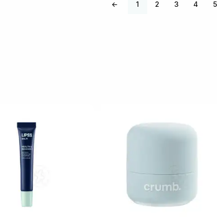
←
1
2
3
4
5