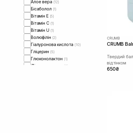
Алое вера
(12)
Бісаболол
(1)
Вітамін Е
(5)
Вітамін C
(1)
Вітамін U
(1)
Волюфілін
(2)
CRUMB
CRUMB Balm
Гіалуронова кислота
(10)
Гліцерин
(5)
Твердий бал
Глюконолактон
(1)
відтінком
Діоксид титану
(2)
650₴
Екстракт меду
(1)
Екстракт портулаку
(1)
Екстракт троянди
(2)
Екстракт центелли азіатської
(1)
Какао
(8)
Кераміди
(10)
Колаген
(2)
Кокосова олія
(12)
Мадекасосид
(1)