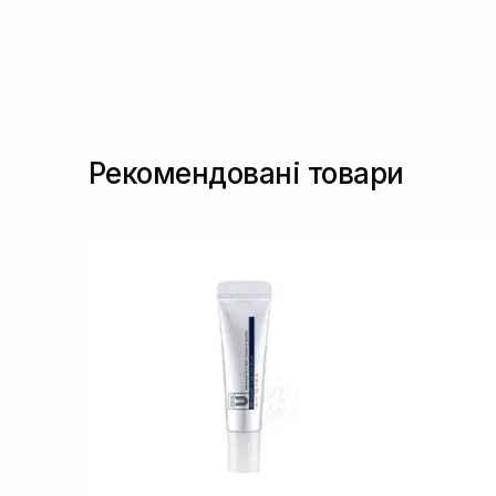
Сквалан
(9)
Токоферол
(2)
MLE
(1)
Рекомендовані товари