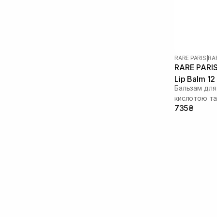
Молочна кислота
(1)
Оксид цинку
(1)
Оливкова олія
(8)
Олія авокадо
(7)
Олія аргани
(1)
RARE PARIS
|
RA
Олія жожоба
(16)
RARE PARIS 
Олія лаванди
(1)
Lip Balm 12
Олія макадамії
Бальзам для
(1)
кислотою та
Олія мигдалю
(11)
735₴
Олія обліпихи
(1)
Олія рицинова
(5)
Олія соняшнику
(8)
Олія ши
(6)
Папаїн
(9)
Пантенол
(4)
Пептиди
(17)
Полінуклеотиди
(2)
Прополіс
(4)
Розмарин
(5)