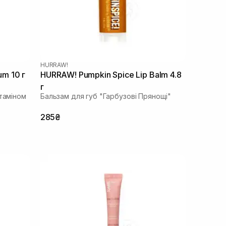
HURRAW!
um 10 г
HURRAW! Pumpkin Spice Lip Balm 4.8
г
ітаміном
Бальзам для губ "Гарбузові Прянощі"
285₴