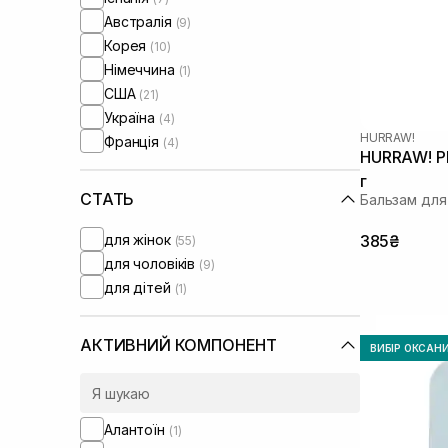
Австралія
(9)
Корея
(10)
Німеччина
(1)
США
(21)
Україна
(4)
HURRAW!
Франція
(4)
HURRAW! Pla
г
СТАТЬ
Бальзам для
для жінок
385₴
(55)
для чоловіків
(9)
для дітей
(1)
АКТИВНИЙ КОМПОНЕНТ
ВИБІР ОКСАН
Алантоїн
(1)