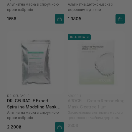
Альгінатна маска зі спіруліною
Альгінатна детокс-маска з
г
проти набряків
деревним вугіллям
165₴
1 980₴
ВИБІР ОКСАНИ
DR. CEURACLE
AROCELL
DR. CEURACLE Expert
AROCELL Cream Remodeling
Spirulina Modeling Mask
Mask Cicatree 1 шт
Альгінатна маска зі спіруліною
Заспокійлива альгінатна маска з
1000 г
проти набряків
центелою та чайним деревом
230₴
2 200₴