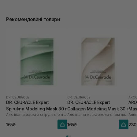
Рекомендовані товари
DR. CEURACLE
DR. CEURACLE
AROC
DR. CEURACLE Expert
DR. CEURACLE Expert
ARO
Spirulina Modeling Mask 30 г
Collagen Modeling Mask 30 г
Mas
Альгінатна маска зі спіруліною проти набряків
Альгінатна маска з колагеном для пружності
165₴
165₴
230