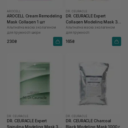
AROCELL
DR. CEURACLE
AROCELL Cream Remodeling
DR. CEURACLE Expert
Mask Collagen 1 шт
Collagen Modeling Mask 30
Альгінатна маска з колагеном
Альгінатна маска з колагеном
г
для пружності шкіри
для пружності
230₴
165₴
DR. CEURACLE
DR. CEURACLE
DR. CEURACLE Expert
DR. CEURACLE Charcoal
Spirulina Modeling Mask 30
Black Modeling Mask 1000 г