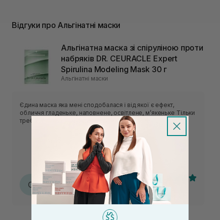
Відгуки про Альгінатні маски
Альгінатна маска зі спіруліною проти
набряків DR. CEURACLE Expert
Spirulina Modeling Mask 30 г
Альгінатні маски
Єдина маска яка мені сподобалася і від якої є ефект,
обличчя гладеньке, наповнене, освітлене, мʼякеньке Тільки
треба навчитися робити правильну консистенцію
Софія
С
25.05.2026, 23:30