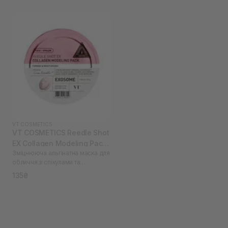
VT COSMETICS
VT COSMETICS Reedle Shot
EX Collagen Modeling Pack
Зміцнююча альгінатна маска для
25 г
обличчя зі спікулами та
колагеном
135₴