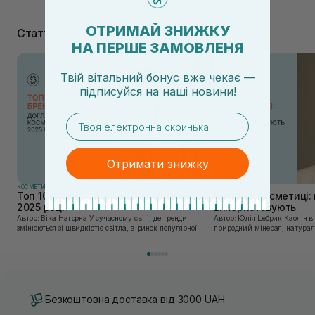
ОТРИМАЙ ЗНИЖКУ
Статті
НА ПЕРШЕ ЗАМОВЛЕНЯ
Твій вітальний бонус вже чекає —
підписуйся
на
наші новини!
email
Отримати знижку
КОСМЕТИКА
КОСМЕТИКА
Топ 10 брендів доглядової косметики у
Каолін в косметиці: 
2025 році
використовують
Автор: Віка Нагорна У сучасному світі, де тренди
Автор: Юлія Цебрик Каолін в косметології – це
змінюються зі швидкістю світла, а ринок популярної
природний мінерал, натураль
косметики переповнений новими пропозиціями, вибір
безліч переваг для шкіри обл
засобу для себе стає справжнім викликом. 2025 р...
завдяки великій кількості ко
Безкоштовна доставка від 3000 UAH