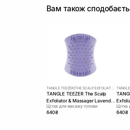
Вам також сподобаєть
TANGLE TEEZER
|
THE SCALP EXFOLIATOR AND MASSAGER
TANGLE
TANGLE TEEZER The Scalp
TANGL
Exfoliator & Massager Lavender
Exfol
Щітка для масажу голови
Щітка 
Lite
Black
640₴
640₴