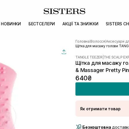
НОВИНКИ
БЕСТСЕЛЕРИ
АКЦІЇ ТА ЗНИЖКИ
SISTERS CH
Головна
Волосся
Аксесуари д
|
|
Щітка для масажу голови TANGL
TANGLE TEEZER
|
THE SCALP EX
Щітка для масажу гол
& Massager Pretty Pi
640₴
Як отримати товар
Доставка Новою По
Безкоштовна
Самовивіз м. Луцьк, 
доставка