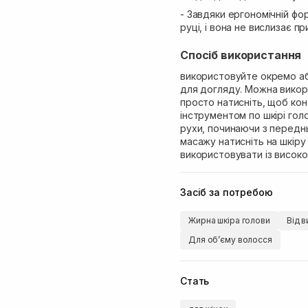
- Завдяки ергономічній фо
руці, і вона не вислизає пр
Спосіб використання
використовуйте окремо аб
для догляду. Можна викор
просто натисніть, щоб ко
інструментом по шкірі го
рухи, починаючи з переднь
масажу натисніть на шкіру
використовувати із висок
Засіб за потребою
Жирна шкіра голови
Від в
Для обʼєму волосся
Стать