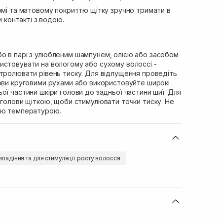
рмі та матовому покриттю щітку зручно тримати в
и контакті з водою.
о в парі з улюбленим шампунем, олією або засобом
истовувати на вологому або сухому волоссі -
нтролювати рівень тиску. Для відлущення проведіть
лови круговими рухами або використовуйте широкі
ої частини шкіри голови до задньої частини шиї. Для
 голови щіткою, щоби стимулювати точки тиску. Не
ою температурою.
ипадіння та для стимуляції росту волосся