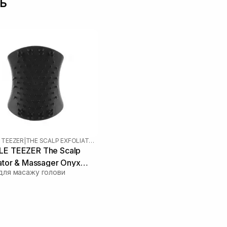
ь
 TEEZER
|
THE SCALP EXFOLIATOR AND MASSAGER
E TEEZER The Scalp
iator & Massager Onyx
для масажу голови