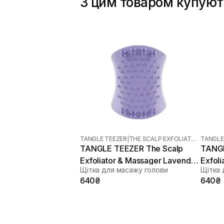
З цим товаром купуют
TANGLE TEEZER
|
THE SCALP EXFOLIATOR AND MASSAGER
TANGLE
TANGLE TEEZER The Scalp
TANGL
Exfoliator & Massager Lavender
Exfol
Щітка для масажу голови
Щітка 
Lite
Black
640₴
640₴