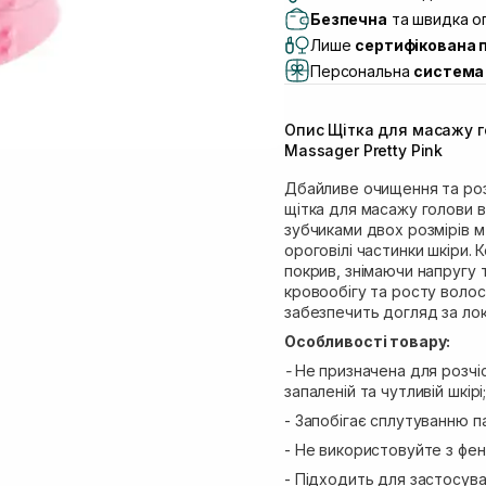
Самовивіз м. Львів, в
Безпечна
та швидка оп
Lake)
Лише
сертифікована 
Самовивіз м. Львів, в
Персональна
система 
Самовивіз м. Львів, 
Самовивіз м. Рівне, ву
Опис Щітка для масажу го
Самовивіз м. Рівне, в
Massager Pretty Pink
Дбайливе очищення та ро
щітка для масажу голови в
зубчиками двох розмірів м
ороговілі частинки шкіри.
покрив, знімаючи напругу
кровообігу та росту волос
забезпечить догляд за ло
Особливості товару:
-
Не призначена для розчіс
запаленій та чутливій шкірі
- Запобігає сплутуванню п
- Не використовуйте з фен
- Підходить для застосува