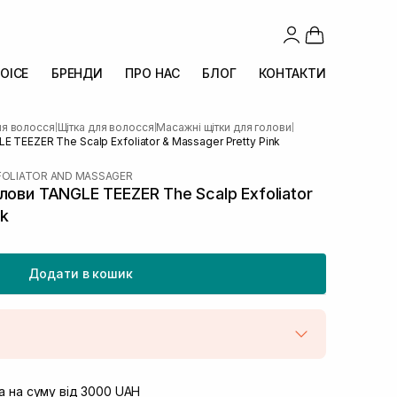
OICE
БРЕНДИ
ПРО НАС
БЛОГ
КОНТАКТИ
ля волосся
Щітка для волосся
Масажні щітки для голови
|
|
|
E TEEZER The Scalp Exfoliator & Massager Pretty Pink
FOLIATOR AND MASSAGER
ови TANGLE TEEZER The Scalp Exfoliator
nk
Додати в кошик
штою
В наявності
вул. Винниченка 4
 на суму від 3000 UAH
В наявності