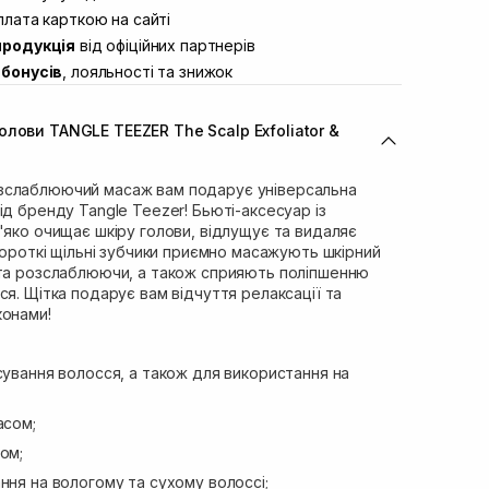
ул. Академіка Підстригача, 1В (Duck’s
лата карткою на сайті
В наявності
продукція
від офіційних партнерів
ул. Івана Франка 36
В наявності
бонусів
, лояльності та знижок
вул. Степана Бандери 45
В наявності
л. 16-го Липня, 15
В наявності
лови TANGLE TEEZER The Scalp Exfoliator &
ул. Кулика і Гудачека 23 (ТЦ Екватор)
В наявності
зслаблюючий масаж вам подарує універсальна
ід бренду Tangle Teezer! Бьюті-аксесуар із
'яко очищає шкіру голови, відлущує та видаляє
 Короткі щільні зубчики приємно масажують шкірний
 та розслаблюючи, а також сприяють поліпшенню
ся. Щітка подарує вам відчуття релаксації та
конами!
ування волосся, а також для використання на
;
асом;
ом;
ння на вологому та сухому волоссі;