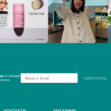
Email
ини
та отримуй
підписатись
влення
КОНТАКТИ
МАГАЗИНИ