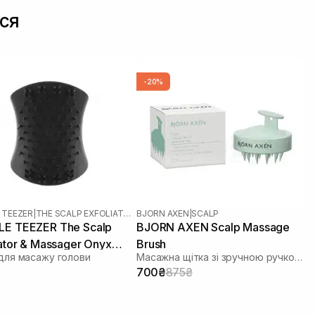
ся
-20%
 TEEZER
|
THE SCALP EXFOLIATOR AND MASSAGER
BJORN AXEN
|
SCALP
E TEEZER The Scalp
BJORN AXEN Scalp Massage
iator & Massager Onyx
Brush
для масажу голови
Масажна щітка зі зручною ручкою і м’якими силіконовими шипами
700₴
875₴