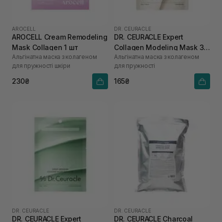
AROCELL
DR. CEURACLE
AROCELL Cream Remodeling
DR. CEURACLE Expert
Mask Collagen 1 шт
Collagen Modeling Mask 30
Альгінатна маска з колагеном
Альгінатна маска з колагеном
г
для пружності шкіри
для пружності
230₴
165₴
DR. CEURACLE
DR. CEURACLE
DR. CEURACLE Expert
DR. CEURACLE Charcoal