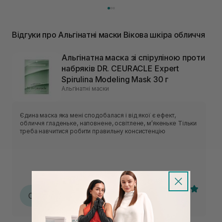
Відгуки про Альгінатні маски Вікова шкіра обличчя
Альгінатна маска зі спіруліною проти
набряків DR. CEURACLE Expert
Spirulina Modeling Mask 30 г
Альгінатні маски
Єдина маска яка мені сподобалася і від якої є ефект,
обличчя гладеньке, наповнене, освітлене, мʼякеньке Тільки
треба навчитися робити правильну консистенцію
Софія
С
25.05.2026, 23:30