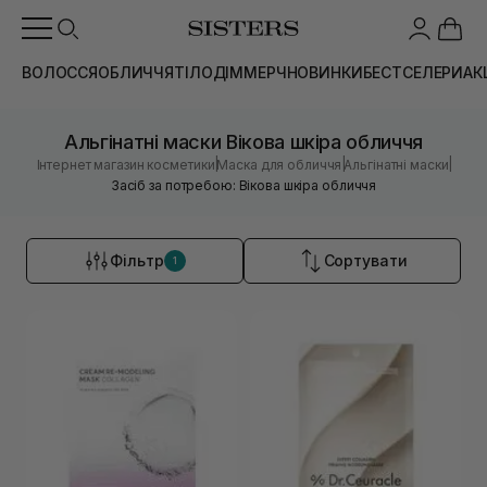
ВОЛОССЯ
ОБЛИЧЧЯ
ТІЛО
ДІМ
МЕРЧ
НОВИНКИ
БЕСТСЕЛЕРИ
АК
Альгінатні маски Вікова шкіра обличчя
|
|
|
Інтернет магазин косметики
Маска для обличчя
Альгінатні маски
Засіб за потребою: Вікова шкіра обличчя
Фільтр
Сортувати
1