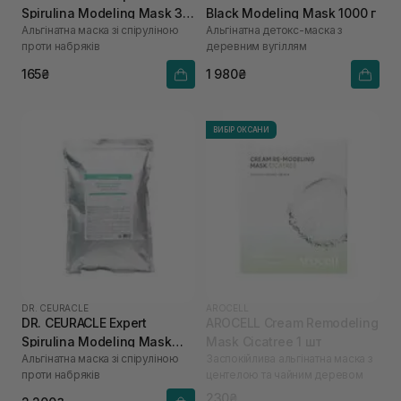
Spirulina Modeling Mask 30
Black Modeling Mask 1000 г
Альгінатна маска зі спіруліною
Альгінатна детокс-маска з
г
проти набряків
деревним вугіллям
165₴
1 980₴
ВИБІР ОКСАНИ
DR. CEURACLE
AROCELL
DR. CEURACLE Expert
AROCELL Cream Remodeling
Spirulina Modeling Mask
Mask Cicatree 1 шт
Альгінатна маска зі спіруліною
Заспокійлива альгінатна маска з
1000 г
проти набряків
центелою та чайним деревом
230₴