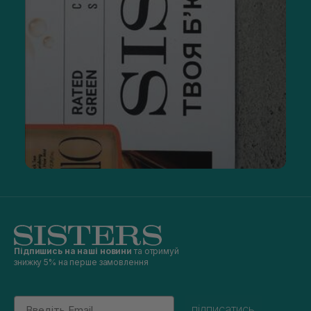
Підпишись на наші новини
та отримуй
знижку 5% на перше замовлення
Email
підписатись