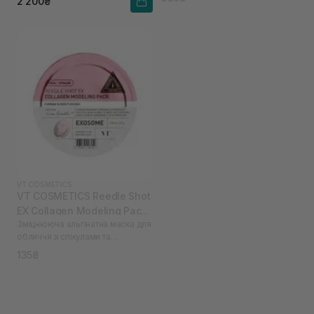
2 200₴
VT COSMETICS
VT COSMETICS Reedle Shot
EX Collagen Modeling Pack
Зміцнююча альгінатна маска для
25 г
обличчя зі спікулами та
колагеном
135₴