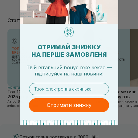
Статті
ОТРИМАЙ ЗНИЖКУ
НА ПЕРШЕ ЗАМОВЛЕНЯ
Твій вітальний бонус вже чекає —
підписуйся
на
наші новини!
email
КОСМЕТИКА
КОСМЕТИКА
Топ 10 брендів доглядової косметики у
Каолін в косметиці: 
2025 році
використовують
Автор: Віка Нагорна У сучасному світі, де тренди
Автор: Юлія Цебрик Каолін в косметології – це
Отримати знижку
змінюються зі швидкістю світла, а ринок популярної
природний мінерал, натураль
косметики переповнений новими пропозиціями, вибір
безліч переваг для шкіри обл
засобу для себе стає справжнім викликом. 2025 р...
завдяки великій кількості ко
Безкоштовна доставка від 3000 UAH