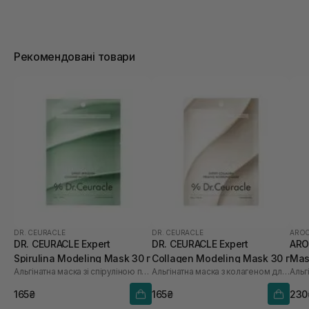
Рекомендовані товари
DR. CEURACLE
DR. CEURACLE
AROC
DR. CEURACLE Expert
DR. CEURACLE Expert
ARO
Spirulina Modeling Mask 30 г
Collagen Modeling Mask 30 г
Mas
Альгінатна маска зі спіруліною проти набряків
Альгінатна маска з колагеном для пружності
165₴
165₴
230