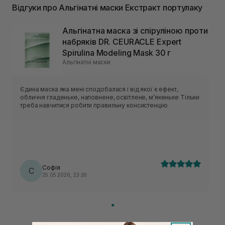
Відгуки про Альгінатні маски Екстракт портулаку
Альгінатна маска зі спіруліною проти
набряків DR. CEURACLE Expert
Spirulina Modeling Mask 30 г
Альгінатні маски
Єдина маска яка мені сподобалася і від якої є ефект,
обличчя гладеньке, наповнене, освітлене, мʼякеньке Тільки
треба навчитися робити правильну консистенцію
Софія
С
25.05.2026, 23:30