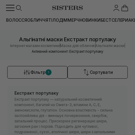
ВОЛОССЯ
ОБЛИЧЧЯ
ТІЛО
ДІМ
МЕРЧ
НОВИНКИ
БЕСТСЕЛЕРИ
АК
Альгінатні маски Екстракт портулаку
|
|
|
Інтернет магазин косметики
Маска для обличчя
Альгінатні маски
Активний компонент: Екстракт портулаку
Фільтр
Сортувати
1
Екстракт портулаку
Екстракт портулаку — натуральний косметичний
компонент, багатий на Омега-3, вітаміни А, С, Е,
амінокислоти, глутатіон. Основна властивість - сильна
заспокійлива дія - зменшує почервоніння, свербіж,
запальний процес. Прискорює регенерацію шкіри,
загоєння ран і порізів. Підходить для чутливої,
подразненої, сухої, атопічної шкіри, шкіри з запальними