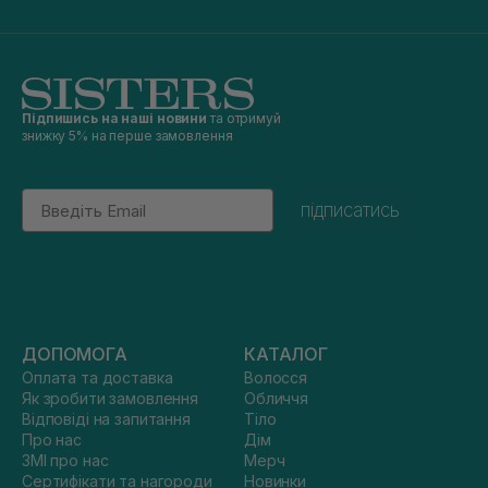
Підпишись на наші новини
та отримуй
знижку 5% на перше замовлення
Email
підписатись
ДОПОМОГА
КАТАЛОГ
Оплата та доставка
Волосся
Як зробити замовлення
Обличчя
Відповіді на запитання
Тіло
Про нас
Дім
ЗМІ про нас
Мерч
Сертифікати та нагороди
Новинки