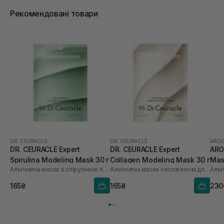
Рекомендовані товари
DR. CEURACLE
DR. CEURACLE
AROC
DR. CEURACLE Expert
DR. CEURACLE Expert
ARO
Spirulina Modeling Mask 30 г
Collagen Modeling Mask 30 г
Mas
Альгінатна маска зі спіруліною проти набряків
Альгінатна маска з колагеном для пружності
165₴
165₴
230