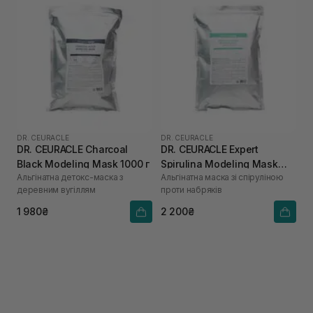
DR. CEURACLE
DR. CEURACLE
DR. CEURACLE Charcoal
DR. CEURACLE Expert
Black Modeling Mask 1000 г
Spirulina Modeling Mask
Альгінатна детокс-маска з
Альгінатна маска зі спіруліною
1000 г
деревним вугіллям
проти набряків
1 980₴
2 200₴