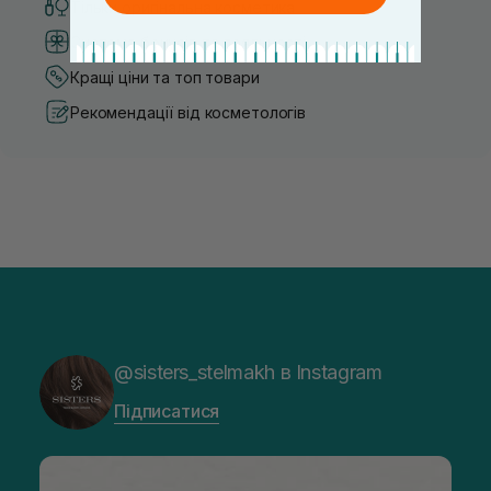
Тільки оригінальна косметика
Система бонусів та лояльності
Кращі ціни та топ товари
Рекомендації від косметологів
@sisters_stelmakh в Instagram
Підписатися