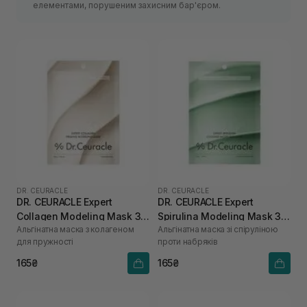
елементами, порушеним захисним бар'єром.
DR. CEURACLE
DR. CEURACLE
DR. CEURACLE Expert
DR. CEURACLE Expert
Collagen Modeling Mask 30
Spirulina Modeling Mask 30
Альгінатна маска з колагеном
Альгінатна маска зі спіруліною
г
г
для пружності
проти набряків
165₴
165₴