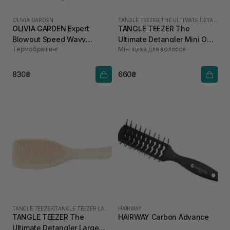
OLIVIA GARDEN
TANGLE TEEZER
|
THE ULTIMATE DETANGLER MINI
OLIVIA GARDEN Expert
TANGLE TEEZER The
Blowout Speed Wavy
Ultimate Detangler Mini Oat
Термобрашинг
Міні щітка для волосся
Bristles Black Label 35 мм
Cream
830₴
660₴
TANGLE TEEZER
|
TANGLE TEEZER LARGE
HAIRWAY
TANGLE TEEZER The
HAIRWAY Carbon Advance
Ultimate Detangler Large