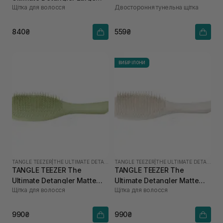
Щітка для волосся
Двостороння тунельна щітка
Cappuccino
840₴
559₴
ВИБІР ІЛОНИ
TANGLE TEEZER
|
THE ULTIMATE DETANGLER
TANGLE TEEZER
|
THE ULTIMATE DETANGLER
TANGLE TEEZER The
TANGLE TEEZER The
Ultimate Detangler Matte
Ultimate Detangler Matte
Щітка для волосся
Щітка для волосся
Olive Green
Pumice Grey
990₴
990₴