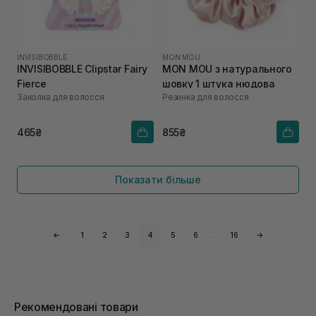
INVISIBOBBLE
MON MOU
INVISIBOBBLE Clipstar Fairy
MON MOU з натурального
Fierce
шовку 1 штука нюдова
Заколка для волосся
Резинка для волосся
465₴
855₴
Показати більше
←
1
2
3
4
5
6
…
16
→
Рекомендовані товари