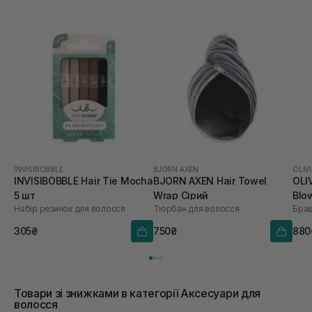
INVISIBOBBLE
BJORN AXEN
OLIV
INVISIBOBBLE Hair Tie Mocha
BJORN AXEN Hair Towel
OLI
5 шт
Wrap Сірий
Blo
Набір резинок для волосся
Тюрбан для волосся
Браш
Coo
305₴
750₴
880
Товари зі знижками в категорії Аксесуари для
волосся