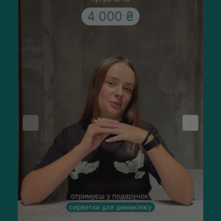
шкіри голови сприяє зростанню здорових пасом і знижує
статичну електрику, роблячи зачіску слухняною
та блискучою.
Брашинги — округлі щітки, призначені для створення
ідеального укладання. Ці популярні аксесуари допомагають
рівномірно розподілити природні олії волосся по всій
довжині зачіски, додаючи їй об'єму та рельєфності. Брашинг
для укладання з різними типами щетинок можна
використовувати по-різному. Важливо вибирати якісні
інструменти, щоб вони служили довго та
приносили користь.
Окрему увагу приділіть рушникам для волосся. Наприклад,
BJORN AXEN Hair Towel Wrap
допомагає швидко висушити
пасма. А щоб волосся не заплуталося, використовуйте
одразу якісну розчіску.
«Якісні аксесуари для волосся — це не
лише про стиль, а й про здоров’я
пасом. Використання правильних щіток,
рушників і гумок допомагає зменшити
ламкість, покращити його структуру та
зробити укладання легким