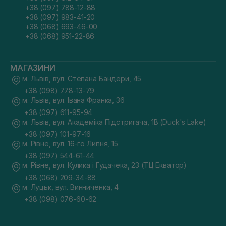
+38 (097) 788-12-88
Де купити аксесуари для волосся онлайн?
+38 (097) 983-41-20
Запрошуємо покупців ознайомитися з каталогом і цінами на
+38 (068) 693-46-00
професійні аксесуари для волосся в інтернет-магазині
+38 (068) 951-22-86
Sisters. Відмінний асортимент сайту дасть змогу вибрати
девайс, що максимально підходить під потреби покупця та
виділений бюджет. Якщо купити аксесуари для догляду за
волоссям, ви зробите життя комфортнішим, додавши до
МАГАЗИНИ
нього нотку практичності та краси.​
м. Львів, вул. Степана Бандери, 45
+38 (098) 778-13-79
м. Львів, вул. Івана Франка, 36
+38 (097) 611-95-94
м. Львів, вул. Академіка Підстригача, 1В (Duck's Lake)
+38 (097) 101-97-16
м. Рівне, вул. 16-го Липня, 15
+38 (097) 544-61-44
м. Рівне, вул. Кулика і Гудачека, 23 (ТЦ Екватор)
+38 (068) 209-34-88
м. Луцьк, вул. Винниченка, 4
+38 (098) 076-60-62