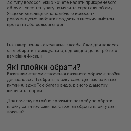
до типу волосся. Якщо хочете надати прикореневого
об'єму - зверніть увагу на муси та спреї для об'єму.
Якщо ви власниця склоподібного волосся -
рекомендуємо вибрати продукти з високим вмістом
протеїнів або сольові спреї.
І на завершення - фіксувальні засоби. Лаки для волосся
слід обирати індивідуально, відповідно до потрібного
вам рівня фіксації.
Які плойки обрати?
Важливим етапом створення бажаного образу є плойка
для волосся. Як обрати плойку саме для вас важливе
питання, адже їх є багато видів, різного діаметру,
ширини та форми.
Для початку потрібно зрозуміти потребу та обрати
плойку за типом завитка. Отже, як обрати плойку для
локонів?