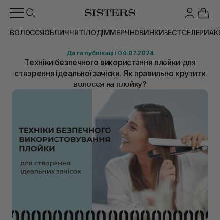
ВОЛОССЯ
ОБЛИЧЧЯ
ТІЛО
ДІМ
МЕРЧ
НОВИНКИ
БЕСТСЕЛЕРИ
АК
Дата публікації 04.07.2024
Tехніки безпечного використання плойки для
створення ідеальної зачіски. Як правильно крутити
волосся на плойку?