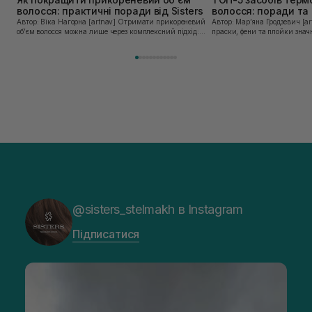
волосся: практичні поради від Sisters
волосся: поради та 
Sisters
Автор: Віка Нагорна [artnav] Отримати прикореневий
Автор: Марʼяна Гродзевич [artnav] Сучасні 
об’єм волосся можна лише через комплексний підхід:
праски, фени та плойки знач
правильне очищення шкіри голови, грамотну техніку
економлять час для створення
сушіння та використання стайлінгу, який пі...
щоденному використанні цих 
@sisters_stelmakh в Instagram
Підписатися