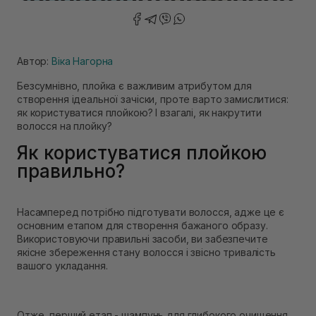
Автор:
Віка Нагорна
Безсумнівно, плойка є важливим атрибутом для
створення ідеальної зачіски, проте варто замислитися:
як користуватися плойкою? І взагалі, як накрутити
волосся на плойку?
Як користуватися плойкою
правильно?
Насамперед потрібно підготувати волосся, адже це є
основним етапом для створення бажаного образу.
Використовуючи правильні засоби, ви забезпечите
якісне збереження стану волосся і звісно тривалість
вашого укладання.
Отже, перший етап - шампунь для глибокого очищення,