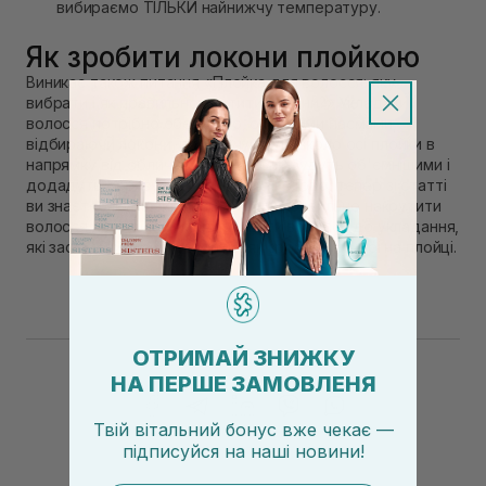
вибираємо ТІЛЬКИ найнижчу температуру.
Як зробити локони плойкою
Виникає також питання «Плойка для волосся: яку
вибрати і як правильно крутити локони?» Укладати
волосся потрібно обережно, окремими пасмами,
відбираючи локони, прокручуйте навколо осі плойки в
напрямку від обличчя, тоді локони будуть об'ємнішими і
додадуть образу завершеності. Готово, тепер зі статті
ви знаєте, яку плойку вибрати, як правильно накрутити
волосся на плойку, як підготувати волосся до укладання,
які засоби використовувати і як зробити кучері на плойці.
ОТРИМАЙ ЗНИЖКУ
НА ПЕРШЕ ЗАМОВЛЕНЯ
Твій вітальний бонус вже чекає —
підписуйся
на
наші новини!