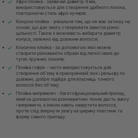
Афро плойка - зазвичай діаметр 9 мм,
використовується для створення дрібного локона,
повторюючи стиль афро кучерів;
Конусна плойка - унікальна тим, що не має затиску на
основі, що дає змогу створювати завиток різної
щільності. Також є можливість вибирати діаметр
конуса, залежно від довжини волосся;
Класична плойка - за допомогою якої можна
створити різноманітні образи від легкої хвилі до
тугих пружних локонів;
Плойка гофре - часто використовується для
створення об'єму в прикореневій зоні і рельєфу по
довжині, добре підійде для власниць тонкого
волосся без об'єму;
Плойка-випрямляч - багатофункціональний прилад,
який за допомогою різноманітних технік дасть змогу
і випрямити, а інколи навіть накрутити волосся,
проте слід звернути увагу на ширину пластини та
форму самого приладу.