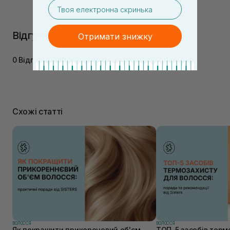
email
Відгуки
Отримати знижку
0 Відгуків
Схожі статті
ВОЛОССЯ
ВОЛОССЯ
Як покращити прикореневий об'єм
ТОП-5 засобів терм