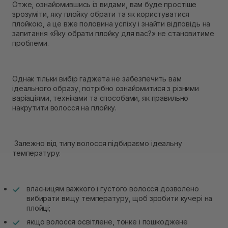
Отже, ознайомившись із видами, вам буде простіше
зрозуміти, яку плойку обрати та як користуватися
плойкою, а це вже половина успіху і знайти відповідь на
запитання «Яку обрати плойку для вас?» не становитиме
проблеми.
Однак тільки вибір гаджета не забезпечить вам
ідеального образу, потрібно ознайомитися з різними
варіаціями, техніками та способами, як правильно
накрутити волосся на плойку.
Залежно від типу волосся підбираємо ідеальну
температуру:
власницям важкого і густого волосся дозволено
вибирати вищу температуру, щоб зробити кучері на
плойці;
якщо волосся освітлене, тонке і пошкоджене