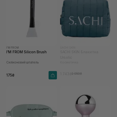
I'M FROM
SACHI SKIN
I'M FROM Silicon Brush
SACHI SKIN Блакитна
Ursolic
Силіконовий шпатель
Косметичка
1 743₴
2 050₴
175₴