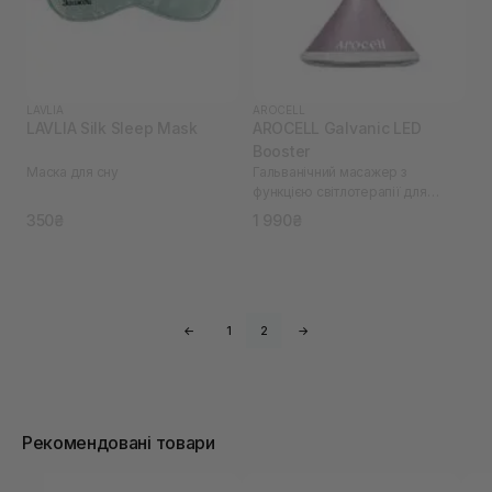
LAVLIA
AROCELL
LAVLIA Silk Sleep Mask
AROCELL Galvanic LED
Booster
Маска для сну
Гальванічний масажер з
функцією світлотерапії для
домашнього догляду за шкірою
350₴
1 990₴
←
1
2
→
Рекомендовані товари