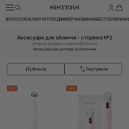
ВОЛОССЯ
ОБЛИЧЧЯ
ТІЛО
ДІМ
МЕРЧ
НОВИНКИ
БЕСТСЕЛЕРИ
АК
Аксесуари для обличчя - сторінка №2
|
|
Інтернет магазин косметики
Обличчя
Аксесуари для догляду за обличчям
Фільтр
Сортувати
-18%
-29%