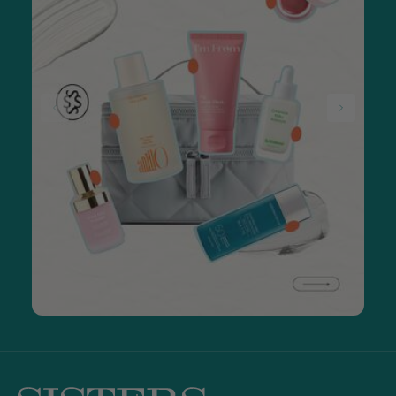
свої потреби та стан шкіри. Для боротьби з набряками
добре підходить ролер з рожевого кварцу або будь-який
масажер із натурального каменю. Вони сприяють відтоку
рідини та покращують тонус шкіри.
Для глибокого очищення пор варто вибрати силіконову
щітку для вмивання або спонж Конняку. Вони делікатно
видаляють забруднення та залишки косметики, не
пошкоджуючи захисний барʼєр.
Якщо ваша мета — підтяжка овалу обличчя, використовуйте
масажер гуаша. Він пропрацьовує масажні лінії та створює
видимий ефект підтяжки вже після кількох сеансів.
Медичний силікон підходить для чутливої шкіри. Він
достатньо інертний, щоб не вбирати бактерії. Натуральний
камінь краще зберігає прохолоду й ідеально підходить для
масажу. Він дає ефект дренажу — те, що треба, якщо ви
маєте схильність до набряків.
Щоденні процедури мають бути комфортними, тож
подбайте про дрібниці. Наприклад, браслети для вмивання
MON MOU Soft Hands Bands
затримують воду, яка стікає
по руках.
«Б’юті-гаджети розслаблюють м’язи,
покращують мікроциркуляцію крові —