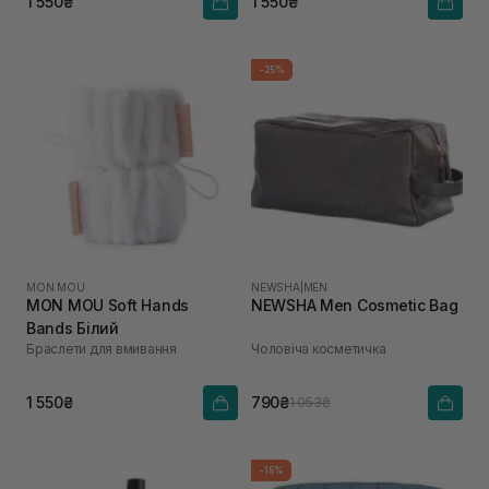
1 550₴
1 550₴
-25%
MON MOU
NEWSHA
|
MEN
MON MOU Soft Hands
NEWSHA Men Сosmetic Bag
Bands Білий
Браслети для вмивання
Чоловіча косметичка
1 550₴
790₴
1 053₴
-15%