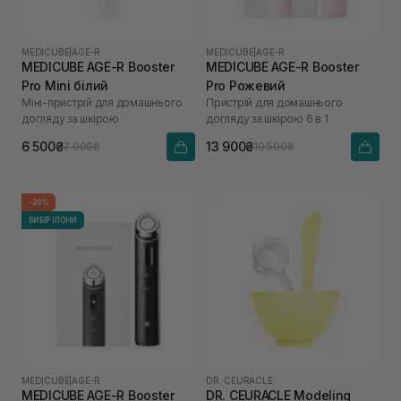
MEDICUBE
|
AGE-R
MEDICUBE
|
AGE-R
MEDICUBE AGE-R Booster
MEDICUBE AGE-R Booster
Pro Mini білий
Pro Рожевий
Міні-пристрій для домашнього
Пристрій для домашнього
догляду за шкірою
догляду за шкірою 6 в 1
6 500₴
13 900₴
7 900₴
19 500₴
-26%
ВИБІР ІЛОНИ
MEDICUBE
|
AGE-R
DR. CEURACLE
MEDICUBE AGE-R Booster
DR. CEURACLE Modeling