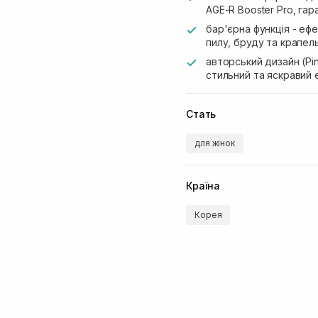
AGE-R Booster Pro, га
бар'єрна функція - еф
пилу, бруду та крапел
авторський дизайн (Pi
стильний та яскравий
Стать
для жінок
Країна
Корея