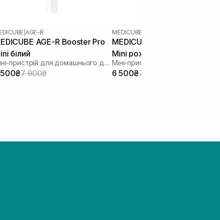
EDICUBE
|
AGE-R
MEDICUBE
|
AGE-R
EDICUBE AGE-R Booster Pro
MEDICUBE AGE-R Booster Pr
ini білий
Mini рожевий
Міні-пристрій для домашнього догляду за шкірою
 500₴
7 900₴
6 500₴
7 900₴