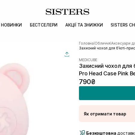
НОВИНКИ
БЕСТСЕЛЕРИ
АКЦІЇ ТА ЗНИЖКИ
SISTERS CH
Головна
Обличчя
Аксесуари д
|
|
Захисний чохол для бʼюті-при
MEDICUBE
Захисний чохол для 
Pro Head Case Pink B
790₴
Як отримати товар
Доставка Новою По
Безкоштовна
Самовивіз м. Луцьк, 
доставка