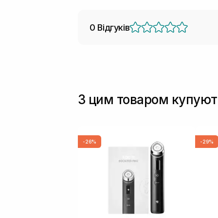
0 Відгуків
З цим товаром купуют
-26%
-29%