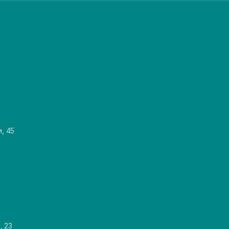
и, 45
, 23