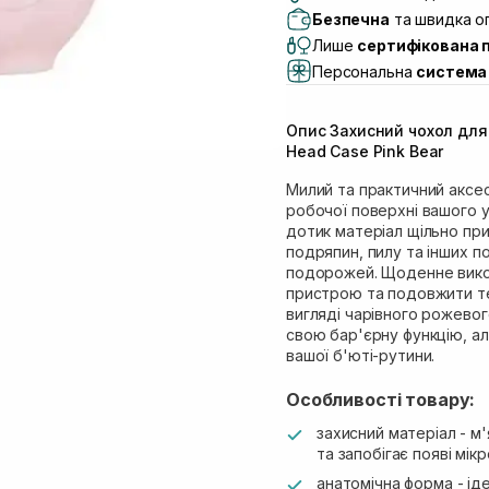
Самовивіз м. Львів, в
Безпечна
та швидка оп
(Duck’s Lake)
Лише
сертифікована 
Самовивіз м. Львів, в
Персональна
система 
Самовивіз м. Львів, 
Самовивіз м. Рівне, ву
Опис Захисний чохол для
Самовивіз м. Рівне, в
Head Case Pink Bear
Екватор)
Милий та практичний аксе
робочої поверхні вашого 
дотик матеріал щільно при
подряпин, пилу та інших по
подорожей. Щоденне вико
пристрою та подовжити те
вигляді чарівного рожевог
свою бар'єрну функцію, а
вашої б'юті-рутини.
Особливості товару:
захисний матеріал - м'
та запобігає появі мі
анатомічна форма - і