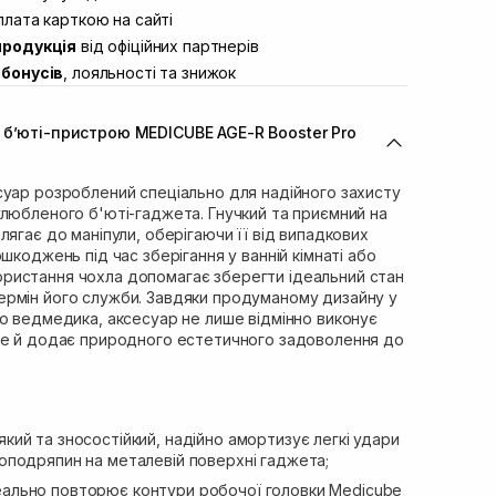
ул. Академіка Підстригача, 1В
лата карткою на сайті
Немає в наявності!
продукція
від офіційних партнерів
ул. Івана Франка 36
Немає в наявності!
бонусів
, лояльності та знижок
вул. Степана Бандери 45
Немає в наявності!
л. 16-го Липня, 15
Немає в наявності!
 бʼюті-пристрою MEDICUBE AGE-R Booster Pro
ул. Кулика і Гудачека 23 (ТЦ
Немає в наявності!
суар розроблений спеціально для надійного захисту
улюбленого б'юті-гаджета. Гнучкий та приємний на
лягає до маніпули, оберігаючи її від випадкових
шкоджень під час зберігання у ванній кімнаті або
ристання чохла допомагає зберегти ідеальний стан
рмін його служби. Завдяки продуманому дизайну у
о ведмедика, аксесуар не лише відмінно виконує
ле й додає природного естетичного задоволення до
який та зносостійкий, надійно амортизує легкі удари
кроподряпин на металевій поверхні гаджета;
деально повторює контури робочої головки Medicube