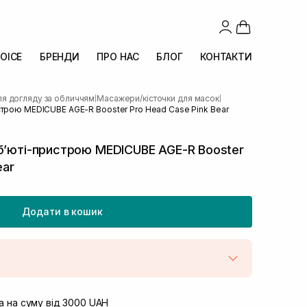
OICE
БРЕНДИ
ПРО НАС
БЛОГ
КОНТАКТИ
ля догляду за обличчям
Масажери/кісточки для масок
|
|
строю MEDICUBE AGE-R Booster Pro Head Case Pink Bear
бʼюті-пристрою MEDICUBE AGE-R Booster
ear
Додати в кошик
штою
В наявності
вул. Винниченка 4
 на суму від 3000 UAH
Немає в наявності!