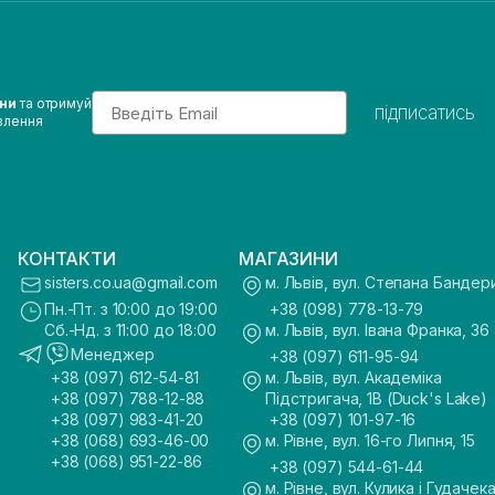
Email
ини
та отримуй
підписатись
влення
КОНТАКТИ
МАГАЗИНИ
sisters.co.ua@gmail.com
м. Львів, вул. Степана Бандер
Пн.-Пт. з 10:00 до 19:00
+38 (098) 778-13-79
Сб.-Нд. з 11:00 до 18:00
м. Львів, вул. Івана Франка, 36
Менеджер
+38 (097) 611-95-94
+38 (097) 612-54-81
м. Львів, вул. Академіка
+38 (097) 788-12-88
Підстригача, 1В (Duck's Lake)
+38 (097) 983-41-20
+38 (097) 101-97-16
+38 (068) 693-46-00
м. Рівне, вул. 16-го Липня, 15
+38 (068) 951-22-86
+38 (097) 544-61-44
м. Рівне, вул. Кулика і Гудачека