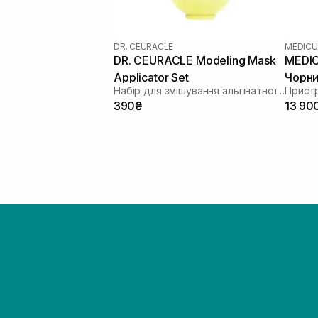
DR. CEURACLE
MEDICU
DR. CEURACLE Modeling Mask
MEDIC
Applicator Set
Чорн
Набір для змішування альгінатної маски
390₴
13 90