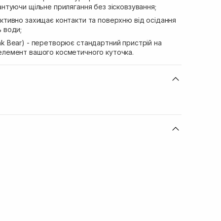
рантуючи щільне прилягання без зісковзування;
ективно захищає контакти та поверхню від осідання
ь води;
nk Bear) - перетворює стандартний пристрій на
 елемент вашого косметичного куточка.