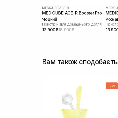
MEDICUBE
|
AGE-R
MEDICU
MEDICUBE AGE-R Booster Pro
MEDIC
Чорний
Роже
Пристрій для домашнього догляду за шкірою 6 в 1
13 900₴
18 900₴
13 90
Вам також сподобаєть
-26%