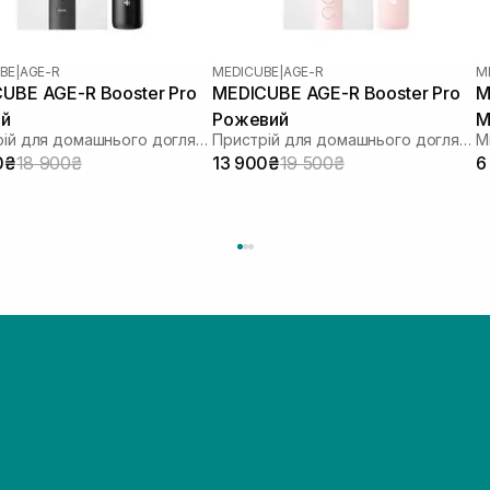
BE
|
AGE-R
MEDICUBE
|
AGE-R
M
UBE AGE-R Booster Pro
MEDICUBE AGE-R Booster Pro
M
ий
Рожевий
M
Пристрій для домашнього догляду за шкірою 6 в 1
Пристрій для домашнього догляду за шкірою 6 в 1
0₴
18 900₴
13 900₴
19 500₴
6