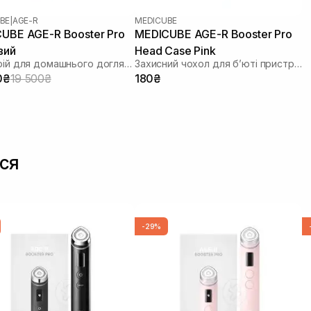
BE
|
AGE-R
MEDICUBE
UBE AGE-R Booster Pro
MEDICUBE AGE-R Booster Pro
вий
Head Case Pink
Пристрій для домашнього догляду за шкірою 6 в 1
Захисний чохол для бʼюті пристрою
0₴
19 500₴
180₴
ся
-29%