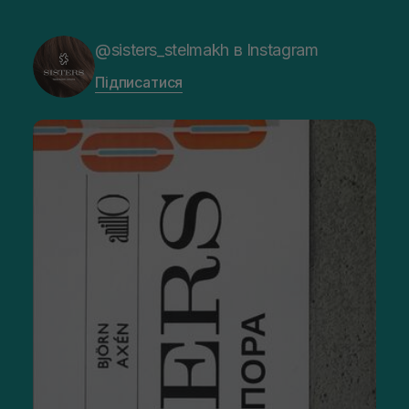
@sisters_stelmakh в Instagram
Підписатися