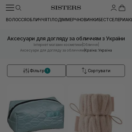
ВОЛОССЯ
ОБЛИЧЧЯ
ТІЛО
ДІМ
МЕРЧ
НОВИНКИ
БЕСТСЕЛЕРИ
АК
Аксесуари для догляду за обличчям з України
|
|
Інтернет магазин косметики
Обличчя
|
Аксесуари для догляду за обличчям
Країна: Україна
Фільтр
Сортувати
1