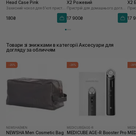
Head Case Pink
X2 Рожевий
X2 
Захисний чохол для бʼюті пристрою
Пристрій для домашнього догляду за шкірою 6 в 1
180₴
17 900₴
17 
Товари зі знижками в категорії Аксесуари для
догляду за обличчям
-25%
-26%
-29
NEWSHA
|
MEN
MEDICUBE
|
AGE-R
MEDI
NEWSHA Men Сosmetic Bag
MEDICUBE AGE-R Booster Pro
MED