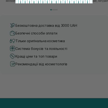
змінюються зі швидкістю світла, а ринок популярної
природний мінерал, натураль
косметики переповнений новими пропозиціями, вибір
безліч переваг для шкіри обл
засобу для себе стає справжнім викликом. 2025 р...
завдяки великій кількості ко
Безкоштовна доставка від 3000 UAH
Безпечні способи оплати
Тільки оригінальна косметика
Система бонусів та лояльності
Кращі ціни та топ товари
Рекомендації від косметологів