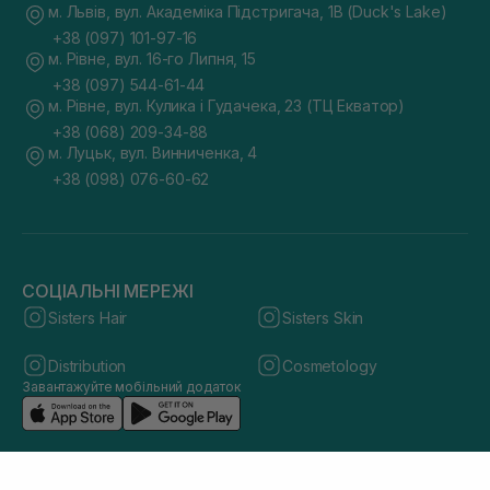
м. Львів, вул. Академіка Підстригача, 1В (Duck's Lake)
+38 (097) 101-97-16
м. Рівне, вул. 16-го Липня, 15
+38 (097) 544-61-44
м. Рівне, вул. Кулика і Гудачека, 23 (ТЦ Екватор)
+38 (068) 209-34-88
м. Луцьк, вул. Винниченка, 4
+38 (098) 076-60-62
СОЦІАЛЬНІ МЕРЕЖІ
Sisters Hair
Sisters Skin
Distribution
Cosmetology
Завантажуйте мобільний додаток