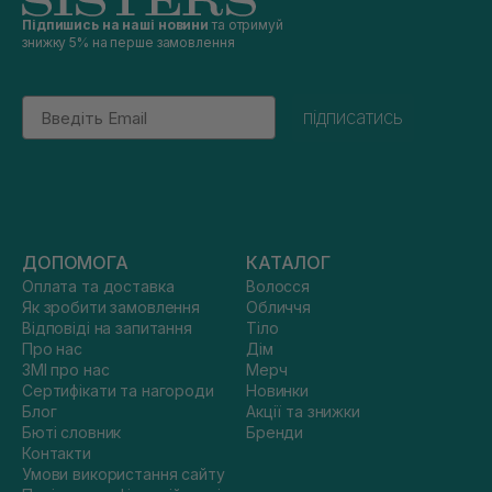
Підпишись на наші новини
та отримуй
знижку 5% на перше замовлення
Email
підписатись
ДОПОМОГА
КАТАЛОГ
Оплата та доставка
Волосся
Як зробити замовлення
Обличчя
Відповіді на запитання
Тіло
Про нас
Дім
ЗМІ про нас
Мерч
Сертифікати та нагороди
Новинки
Блог
Акції та знижки
Бюті словник
Бренди
Контакти
Умови використання сайту