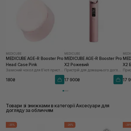
MEDICUBE
MEDICUBE
MEDI
MEDICUBE AGE-R Booster Pro
MEDICUBE AGE-R Booster Pro
MED
Head Case Pink
X2 Рожевий
X2 
Захисний чохол для бʼюті пристрою
Пристрій для домашнього догляду за шкірою 6 в 1
180₴
17 900₴
17 
Товари зі знижками в категорії Аксесуари для
догляду за обличчям
-25%
-26%
-29