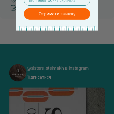
Рекомендації від косметологів
Отримати знижку
@sisters_stelmakh в Instagram
Підписатися