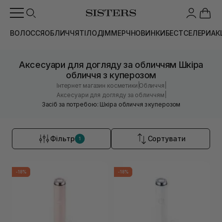
ВОЛОССЯ
ОБЛИЧЧЯ
ТІЛО
ДІМ
МЕРЧ
НОВИНКИ
БЕСТСЕЛЕРИ
АК
Аксесуари для догляду за обличчям Шкіра
обличчя з куперозом
|
|
Інтернет магазин косметики
Обличчя
|
Аксесуари для догляду за обличчям
Засіб за потребою: Шкіра обличчя з куперозом
Фільтр
Сортувати
1
-18%
-18%