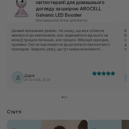
світлотерапії для домашнього
догляду за шкірою AROCELL
Galvanic LED Booster
Масажери/кісточки для масок
Цікавий маленький девайс. Не скажу, що моє обличчя
Boo
змінилося до невпізнання, але і відмовитися від нього не
Bo
можу)) працює легенько, але працює. Вібрація середня,
св
приємна. Око чи інші нерви не дьоргаються при контакті з
дома
приладом. Зверніть увагу, що тут немає можливості
пр
обирати інтенсивність. Вона одна, і виникає лише при
ко
контакті з вашою шкірою, коли ви ж торкаєтеся зовнішньої
ві
пипки девайса. Червоне світло при контакті зі шкірою теж
до
робить свою роботу (я так думаю)). Використовую на
заб
тоніках пару разів на тиждень. Інколи на тканинних масках.
ви
Дарія
Шкіра після використання прибору більш напитана, засіб
Д
— 
28.02.2026, 23:20
прям добре поглинається, а не вивітрюється в повітря.
ві
Одразу після використання зберігається короткочасний
пр
ефект підтягнутості обличчя. Думаю, за регулярного
ви
використання цей ефект може тривати довше.
кільк
еф
ві
пі
Статті
вже
Bo
на
ви