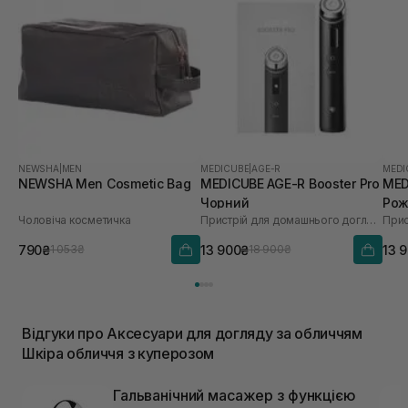
NEWSHA
|
MEN
MEDICUBE
|
AGE-R
MEDI
NEWSHA Men Сosmetic Bag
MEDICUBE AGE-R Booster Pro
MED
Чорний
Рож
Чоловіча косметичка
Пристрій для домашнього догляду за шкірою 6 в 1
790₴
13 900₴
13 
1 053₴
18 900₴
Відгуки про Аксесуари для догляду за обличчям
Шкіра обличчя з куперозом
Гальванічний масажер з функцією