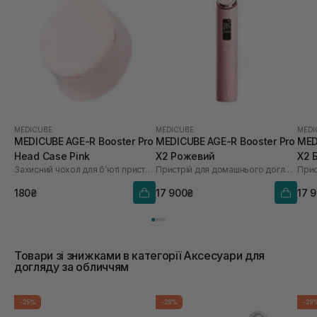
MEDICUBE
MEDICUBE
MEDI
MEDICUBE AGE-R Booster Pro
MEDICUBE AGE-R Booster Pro
MED
Head Case Pink
X2 Рожевий
X2 
Захисний чохол для бʼюті пристрою
Пристрій для домашнього догляду за шкірою 6 в 1
180₴
17 900₴
17 
Товари зі знижками в категорії Аксесуари для
догляду за обличчям
-25%
-26%
-29