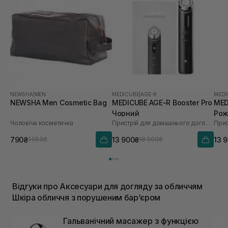
NEWSHA
|
MEN
MEDICUBE
|
AGE-R
MEDI
NEWSHA Men Сosmetic Bag
MEDICUBE AGE-R Booster Pro
MED
Чорний
Рож
Чоловіча косметичка
Пристрій для домашнього догляду за шкірою 6 в 1
790₴
13 900₴
13 
1 053₴
18 900₴
Відгуки про Аксесуари для догляду за обличчям
Шкіра обличчя з порушеним барʼєром
Гальванічний масажер з функцією