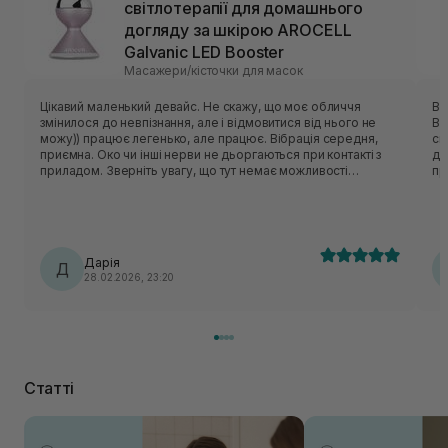
світлотерапії для домашнього
догляду за шкірою AROCELL
Galvanic LED Booster
Масажери/кісточки для масок
Цікавий маленький девайс. Не скажу, що моє обличчя
Boo
змінилося до невпізнання, але і відмовитися від нього не
Bo
можу)) працює легенько, але працює. Вібрація середня,
св
приємна. Око чи інші нерви не дьоргаються при контакті з
дома
приладом. Зверніть увагу, що тут немає можливості
пр
обирати інтенсивність. Вона одна, і виникає лише при
ко
контакті з вашою шкірою, коли ви ж торкаєтеся зовнішньої
ві
пипки девайса. Червоне світло при контакті зі шкірою теж
до
робить свою роботу (я так думаю)). Використовую на
заб
тоніках пару разів на тиждень. Інколи на тканинних масках.
ви
Дарія
Шкіра після використання прибору більш напитана, засіб
Д
— 
28.02.2026, 23:20
прям добре поглинається, а не вивітрюється в повітря.
ві
Одразу після використання зберігається короткочасний
пр
ефект підтягнутості обличчя. Думаю, за регулярного
ви
використання цей ефект може тривати довше.
кільк
еф
ві
пі
Статті
вже
Bo
на
ви