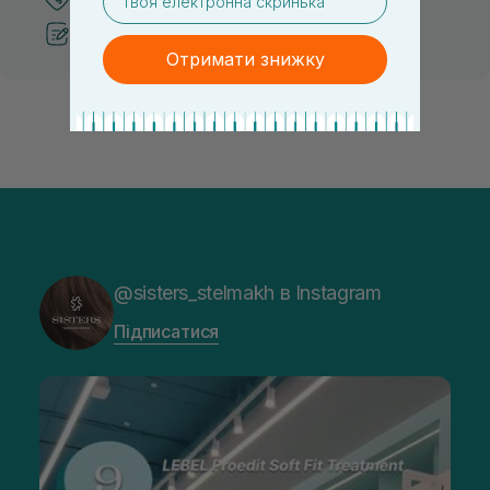
Рекомендації від косметологів
Отримати знижку
@sisters_stelmakh в Instagram
Підписатися