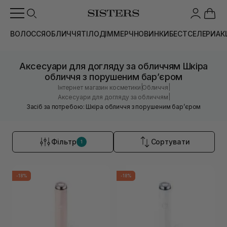
ВОЛОССЯ
ОБЛИЧЧЯ
ТІЛО
ДІМ
МЕРЧ
НОВИНКИ
БЕСТСЕЛЕРИ
АК
Аксесуари для догляду за обличчям Шкіра
обличчя з порушеним барʼєром
|
|
Інтернет магазин косметики
Обличчя
|
Аксесуари для догляду за обличчям
Засіб за потребою: Шкіра обличчя з порушеним барʼєром
Фільтр
Сортувати
1
-18%
-18%