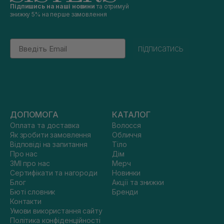
Підпишись на наші новини
та отримуй
знижку 5% на перше замовлення
Email
підписатись
ДОПОМОГА
КАТАЛОГ
Оплата та доставка
Волосся
Як зробити замовлення
Обличчя
Відповіді на запитання
Тіло
Про нас
Дім
ЗМІ про нас
Мерч
Сертифікати та нагороди
Новинки
Блог
Акції та знижки
Бюті словник
Бренди
Контакти
Умови використання сайту
Політика конфіденційності