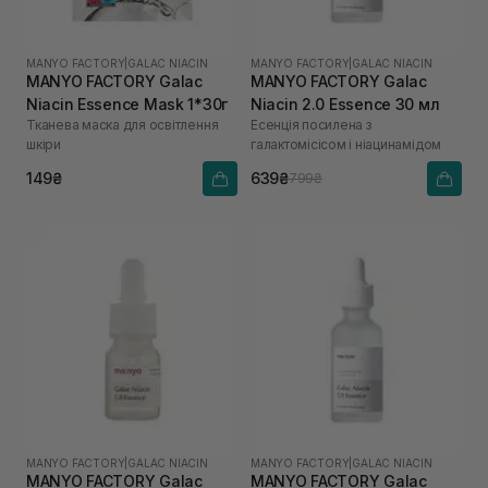
MANYO FACTORY
|
GALAC NIACIN
MANYO FACTORY
|
GALAC NIACIN
MANYO FACTORY Galac
MANYO FACTORY Galac
Niacin Essence Mask 1*30г
Niacin 2.0 Essence 30 мл
Тканева маска для освітлення
Есенція посилена з
шкіри
галактомісісом і ніацинамідом
149₴
639₴
799₴
MANYO FACTORY
|
GALAC NIACIN
MANYO FACTORY
|
GALAC NIACIN
MANYO FACTORY Galac
MANYO FACTORY Galac