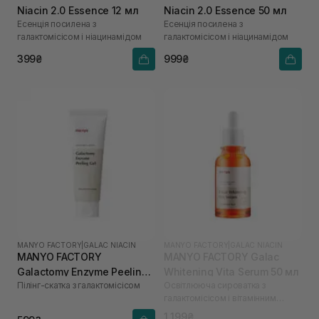
Niacin 2.0 Essence 12 мл
Niacin 2.0 Essence 50 мл
Есенція посилена з
Есенція посилена з
галактомісісом і ніацинамідом
галактомісісом і ніацинамідом
399₴
999₴
MANYO FACTORY
|
GALAC NIACIN
MANYO FACTORY
|
GALAC NIACIN
MANYO FACTORY
MANYO FACTORY Galac
Galactomy Enzyme Peeling
Whitening Vita Serum 50 мл
Пілінг-скатка з галактомісісом
Освітлююча сироватка з
Gel 75 мл
галактомісісом і вітамінним
комплексом
1 199₴