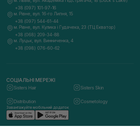
м. Львів, вул. Академіка Підстригача, 1В (Duck's Lake)
+38 (097) 101-97-16
м. Рівне, вул. 16-го Липня, 15
+38 (097) 544-61-44
м. Рівне, вул. Кулика і Гудачека, 23 (ТЦ Екватор)
+38 (068) 209-34-88
м. Луцьк, вул. Винниченка, 4
+38 (098) 076-60-62
СОЦІАЛЬНІ МЕРЕЖІ
Sisters Hair
Sisters Skin
Distribution
Cosmetology
Завантажуйте мобільний додаток