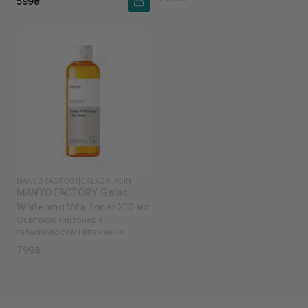
599₴
MANYO FACTORY
|
GALAC NIACIN
MANYO FACTORY Galac
Whitening Vita Toner 210 мл
Освітлюючий тонер з
галактомісісом і вітамінним
комплексом
799₴