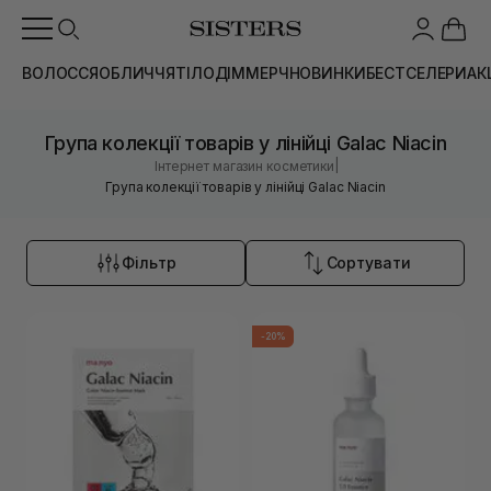
ВОЛОССЯ
ОБЛИЧЧЯ
ТІЛО
ДІМ
МЕРЧ
НОВИНКИ
БЕСТСЕЛЕРИ
АК
Група колекції товарів у лінійці Galac Niacin
|
Інтернет магазин косметики
Група колекції товарів у лінійці Galac Niacin
Фільтр
Сортувати
-20%