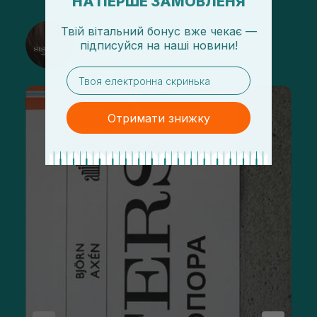
НА ПЕРШЕ ЗАМОВЛЕНЯ
Твій вітальний бонус вже чекає —
@sisters_stelmakh в Instagram
підписуйся
на
наші новини!
Підписатися
email
Отримати знижку