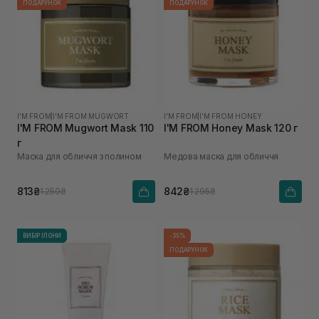
ПОДАРУНОК
ПОДАРУНОК
I'M FROM
|
I'M FROM MUGWORT
I'M FROM
|
I'M FROM HONEY
I'M FROM Mugwort Mask 110
I'M FROM Honey Mask 120 г
г
Маска для обличчя з полином
Медова маска для обличчя
813₴
842₴
1 250₴
1 295₴
ВИБІР ІЛОНИ
-35%
ПОДАРУНОК