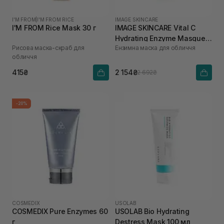
I'M FROM
|
I'M FROM RICE
IMAGE SKINCARE
I'M FROM Rice Mask 30 г
IMAGE SKINCARE Vital C
Hydrating Enzyme Masque
Рисова маска-скраб для
Ензимна маска для обличчя
57 г
обличчя
415₴
2 154₴
2 692₴
-20%
COSMEDIX
USOLAB
COSMEDIX Pure Enzymes 60
USOLAB Bio Hydrating
г
Destress Mask 100 мл