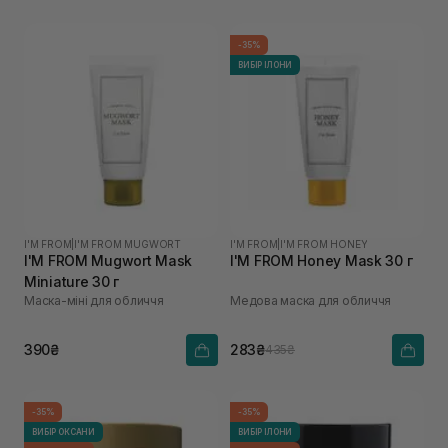
-35%
ВИБІР ІЛОНИ
I'M FROM
|
I'M FROM MUGWORT
I'M FROM
|
I'M FROM HONEY
I'M FROM Mugwort Mask
I'M FROM Honey Mask 30 г
Miniature 30 г
Маска-міні для обличчя
Медова маска для обличчя
390₴
283₴
435₴
-35%
-35%
ВИБІР ОКСАНИ
ВИБІР ІЛОНИ