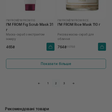
I'M FROM
|
I'M FROM FIG
I'M FROM
|
I'M FROM RICE
I'M FROM Fig Scrub Mask 31
I'M FROM Rice Mask 110 г
г
Маска-скраб з екстрактом
Рисова маска-скраб для
інжиру
обличчя
465₴
764₴
1 175₴
Показати більше
←
1
2
3
→
Рекомендовані товари