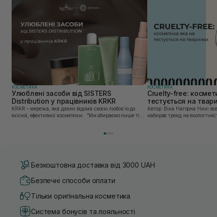
КОСМЕТИКА
КОСМЕТИКА
Улюблені засоби від SISTERS
Cruelty-free: космет
Distribution у працівників KRKR
тестується на твар
KRKR – мережа, яка давно відома своєю любов’ю до
Автор: Віка Нагорна Нині все більшої популярності
якісної, ефективної косметики. “Ми обираємо лише ті
набирає тренд на екологічніс
бренди, в яких впевнені — і які перевірили на собі. Одні
Це стосується і одягу, і харч
з таких — бренди, представлені SISTERS...
якою користуємось. Споживач
Безкоштовна доставка від 3000 UAH
Безпечні способи оплати
Тільки оригінальна косметика
Система бонусів та лояльності