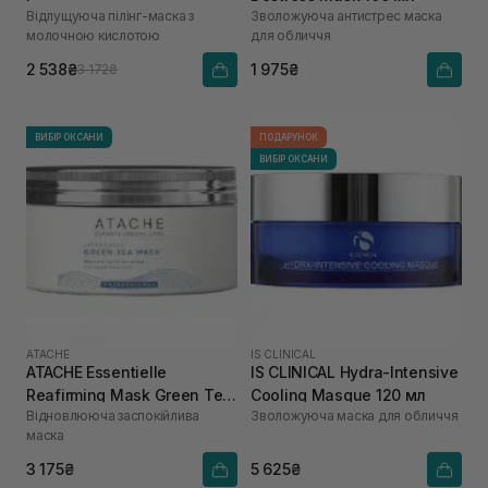
Відлущуюча пілінг-маска з
Зволожуюча антистрес маска
молочною кислотою
для обличчя
2 538₴
1 975₴
3 172₴
ВИБІР ОКСАНИ
ПОДАРУНОК
ВИБІР ОКСАНИ
ATACHE
IS CLINICAL
ATACHE Essentielle
IS CLINICAL Hydra-Intensive
Reafirming Mask Green Tea
Cooling Masque 120 мл
Відновлююча заспокійлива
Зволожуюча маска для обличчя
200 мл
маска
3 175₴
5 625₴