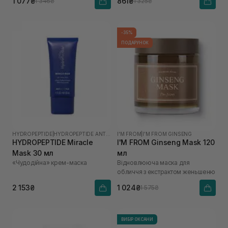
1 077₴
861₴
1 346₴
1 325₴
-35%
ПОДАРУНОК
HYDROPEPTIDE
|
HYDROPEPTIDE ANTI-WRINKLE
I'M FROM
|
I'M FROM GINSENG
HYDROPEPTIDE Miracle
I'M FROM Ginseng Mask 120
Mask 30 мл
мл
«Чудодійна» крем-маска
Відновлююча маска для
обличчя з екстрактом женьшеню
2 153₴
1 024₴
1 575₴
ВИБІР ОКСАНИ