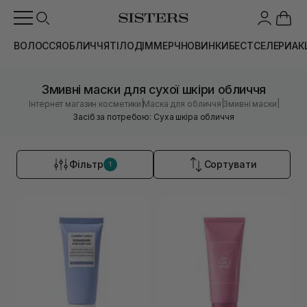
ВОЛОССЯ
ОБЛИЧЧЯ
ТІЛО
ДІМ
МЕРЧ
НОВИНКИ
БЕСТСЕЛЕРИ
АК
Змивні маски для сухої шкіри обличчя
|
|
|
Інтернет магазин косметики
Маска для обличчя
Змивні маски
Засіб за потребою: Суха шкіра обличчя
Фільтр
Сортувати
1