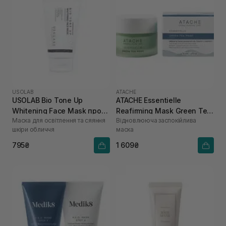
USOLAB
ATACHE
USOLAB Bio Tone Up
ATACHE Essentielle
Whitening Face Mask проти
Reafirming Mask Green Tea
Маска для освітлення та сяяння
Відновлююча заспокійлива
тьмяності та нерівного
50 мл
шкіри обличчя
маска
тону 50 мл
795₴
1 609₴