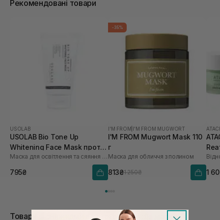
Рекомендовані товари
-35%
USOLAB
I'M FROM
|
I'M FROM MUGWORT
ATAC
USOLAB Bio Tone Up
I'M FROM Mugwort Mask 110
ATA
Whitening Face Mask проти
г
Rea
Маска для освітлення та сяяння шкіри обличчя
Маска для обличчя з полином
Відн
тьмяності та нерівного
50 
тону 50 мл
795₴
813₴
1 6
1 250₴
Товари зі знижками в категорії Змивні маски