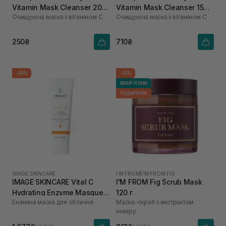
Vitamin Mask Cleanser 20
Vitamin Mask Cleanser 150
Очищуюча маска з вітаміном С
Очищуюча маска з вітаміном С
мл
мл
250₴
710₴
-20%
-35%
ВИБІР ІЛОНИ
ПОДАРУНОК
IMAGE SKINCARE
I'M FROM
|
I'M FROM FIG
IMAGE SKINCARE Vital C
I'M FROM Fig Scrub Mask
Hydrating Enzyme Masque
120 г
Ензимна маска для обличчя
Маска-скраб з екстрактом
28 г
інжиру