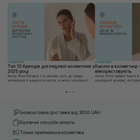
КОСМЕТИКА
КОСМЕТИКА
Топ 10 брендів доглядової косметики у
Каолін в косметиці: 
2025 році
використовують
Автор: Віка Нагорна У сучасному світі, де тренди
Автор: Юлія Цебрик Каолін в косметології – це
змінюються зі швидкістю світла, а ринок популярної
природний мінерал, натураль
косметики переповнений новими пропозиціями, вибір
безліч переваг для шкіри обл
засобу для себе стає справжнім викликом. 2025 р...
завдяки великій кількості ко
Безкоштовна доставка від 3000 UAH
Безпечні способи оплати
Тільки оригінальна косметика