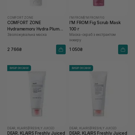
COMFORT ZONE
I'M FROM
|
I'M FROM FIG
COMFORT ZONE
I'M FROM Fig Scrub Mask
Hydramemory Hydra Plump
100 г
Зволожувальна маска
Маска-скраб з екстрактом
Mask 60 мл
інжиру
2 766₴
1 050₴
ВИБІР ОКСАНИ
ВИБІР ОКСАНИ
DEAR, KLAIRS
|
FRESHLY JUICED
DEAR, KLAIRS
|
FRESHLY JUICED
DEAR, KLAIRS Freshly Juiced
DEAR, KLAIRS Freshly Juiced