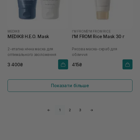
MEDIK8
I'M FROM
|
I'M FROM RICE
MEDIK8 H.E.O. Mask
I'M FROM Rice Mask 30 г
2-етапна нічна маска для
Рисова маска-скраб для
оптимального зволоження
обличчя
3 400₴
415₴
Показати більше
←
1
2
3
→