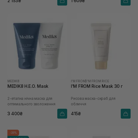
2 153₴
1 609₴
MEDIK8
I'M FROM
|
I'M FROM RICE
MEDIK8 H.E.O. Mask
I'M FROM Rice Mask 30 г
2-етапна нічна маска для
Рисова маска-скраб для
оптимального зволоження
обличчя
3 400₴
415₴
-20%