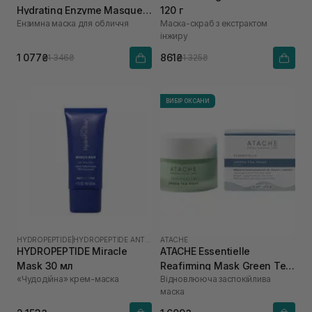
Hydrating Enzyme Masque
120 г
Ензимна маска для обличчя
Маска-скраб з екстрактом
28 г
інжиру
1 077₴
861₴
1 346₴
1 325₴
ВИБІР ОКСАНИ
HYDROPEPTIDE
|
HYDROPEPTIDE ANTI-WRINKLE
ATACHE
HYDROPEPTIDE Miracle
ATACHE Essentielle
Mask 30 мл
Reafirming Mask Green Tea
«Чудодійна» крем-маска
Відновлююча заспокійлива
50 мл
маска