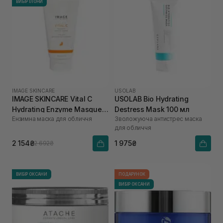
ВИБІР ІЛОНИ
IMAGE SKINCARE
USOLAB
IMAGE SKINCARE Vital C
USOLAB Bio Hydrating
Hydrating Enzyme Masque
Destress Mask 100 мл
Ензимна маска для обличчя
Зволожуюча антистрес маска
57 г
для обличчя
2 154₴
1 975₴
2 692₴
ВИБІР ОКСАНИ
ПОДАРУНОК
ВИБІР ОКСАНИ