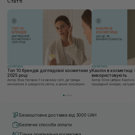
Статті
КОСМЕТИКА
КОСМЕТИКА
Топ 10 брендів доглядової косметики у
Каолін в косметиці: 
2025 році
використовують
Автор: Віка Нагорна У сучасному світі, де тренди
Автор: Юлія Цебрик Каолін в косметології – це
змінюються зі швидкістю світла, а ринок популярної
природний мінерал, натураль
косметики переповнений новими пропозиціями, вибір
безліч переваг для шкіри обл
засобу для себе стає справжнім викликом. 2025 р...
завдяки великій кількості ко
Безкоштовна доставка від 3000 UAH
Безпечні способи оплати
Тільки оригінальна косметика