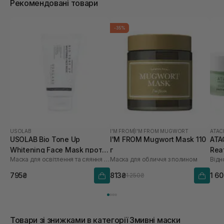
Рекомендовані товари
-35%
USOLAB
I'M FROM
|
I'M FROM MUGWORT
ATAC
USOLAB Bio Tone Up
I'M FROM Mugwort Mask 110
ATA
Whitening Face Mask проти
г
Rea
Маска для освітлення та сяяння шкіри обличчя
Маска для обличчя з полином
Відн
тьмяності та нерівного
50 
тону 50 мл
795₴
813₴
1 6
1 250₴
Товари зі знижками в категорії Змивні маски