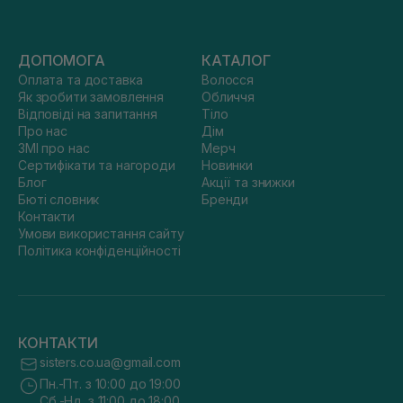
ДОПОМОГА
КАТАЛОГ
Оплата та доставка
Волосся
Як зробити замовлення
Обличчя
Відповіді на запитання
Тіло
Про нас
Дім
ЗМІ про нас
Мерч
Сертифікати та нагороди
Новинки
Блог
Акції та знижки
Бюті словник
Бренди
Контакти
Умови використання сайту
Політика конфіденційності
КОНТАКТИ
sisters.co.ua@gmail.com
Пн.-Пт. з 10:00 до 19:00
Сб.-Нд. з 11:00 до 18:00