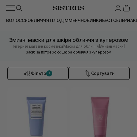
ВОЛОССЯ
ОБЛИЧЧЯ
ТІЛО
ДІМ
МЕРЧ
НОВИНКИ
БЕСТСЕЛЕРИ
АК
Змивні маски для шкіри обличчя з куперозом
|
|
|
Інтернет магазин косметики
Маска для обличчя
Змивні маски
Засіб за потребою: Шкіра обличчя з куперозом
Фільтр
Сортувати
1