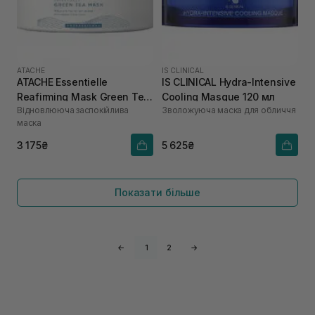
ATACHE
IS CLINICAL
ATACHE Essentielle
IS CLINICAL Hydra-Intensive
Reafirming Mask Green Tea
Cooling Masque 120 мл
Відновлююча заспокійлива
Зволожуюча маска для обличчя
200 мл
маска
3 175₴
5 625₴
Показати більше
←
1
2
→