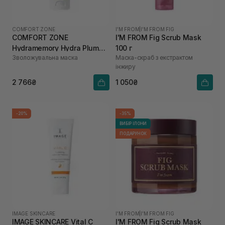
COMFORT ZONE
I'M FROM
|
I'M FROM FIG
COMFORT ZONE
I'M FROM Fig Scrub Mask
Hydramemory Hydra Plump
100 г
Зволожувальна маска
Маска-скраб з екстрактом
Mask 60 мл
інжиру
2 766₴
1 050₴
-20%
-35%
ВИБІР ІЛОНИ
ПОДАРУНОК
IMAGE SKINCARE
I'M FROM
|
I'M FROM FIG
IMAGE SKINCARE Vital C
I'M FROM Fig Scrub Mask