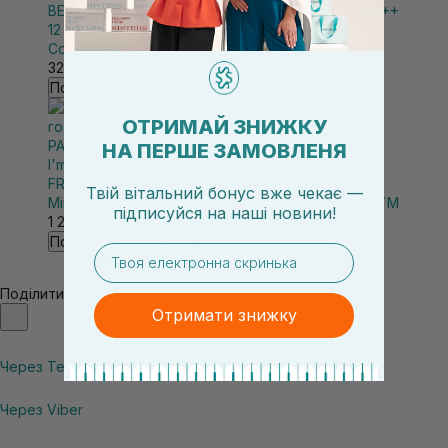
BENTON Skin Fit Mineral Sun Cream SPF50+/PA++++
12 мл
Сонцезахисний крем на мінеральній основі
320₴
Повідомити про наявність
ОТРИМАЙ ЗНИЖКУ
НА ПЕРШЕ ЗАМОВЛЕНЯ
I'm From
|
I'M FROM Rice
FROM Rice Sunscreen SPF 50+ PA++++ 50 мл
Твій вітальний бонус вже чекає —
Мінеральний санскрін з екстрактом рису гоамі I`M
підписуйся
на
наші новини!
1 240₴
Повідомити про наявність
email
Поділитись
Отримати знижку
Через Telegram
Через Viber