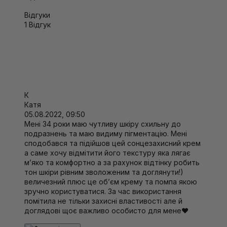
знизити ризик фотостаріння і появи пігментації.
Вода, діоксид титану, оксид цинку, с12-15 алкіл бензоат,
Відгуки
Активні компоненти
каприлові-капріковие тригліцериди, Бутел гліколь,
1 Відгук
-
Діоксид титану (прозорий) 5,2%.
Безпечний фільтр
октілдодеціл неопентаноат, цетеарил глюкозид,
широкого спектра дії; забезпечує фізичний бар'єр для
цетеариловий спирт, гліцерилстеарат, ПЕГ-100 стеарат,
ультрафіолетового проміння UVA/UBA типу.
полігідроксістеаровая кислота, алюмінію оксид, метікон,
-
тріетоксікапрілілілсілан, токоферол, вп ейкозен
Оксид цинку 1.1%.
Поглинає і відображає УФ-промені,
допомагає загоїти рани, заспокоює шкіру;
сополімер, стирен / акрілат сополімер, сорбітан лаурат,
токоферілацетат, камедь ксантанова, 1,2-гександіол,
-
Токоферол (вітамін Е) 1,0%.
Надає потужний
каприліл гліколь, двонатрієва ЕДТК, +/- CI 77491, CI
К
антиоксидантний захист, мінімізує запалення, нормалізує
77492, CI 77499.
Катя
процеси загоєння і рубцювання.
05.08.2022, 09:50
Склад засобу може змінюватись виробником.
Спосіб використання
Мені 34 роки маю чутливу шкіру схильну до
Перед використанням ознайомтесь з інформацією на
за 15 хвилин до виходу на сонце нанесіть на шкіру
подразнень та маю видиму пігментацію. Мені
упаковці.
достатню кількість сонцезахисного крему і рівномірно
сподобався та підійшов цей сонцезахисний крем
розподіліть його. Після плавання, витирання рушником,
а саме хочу відмітити його текстуру яка лягає
рясного потіння рекомендується нанести крем
м’яко та комфортно а за рахунок відтінку робить
повторно.
тон шкіри рівним зволоженим та доглянути!)
величезний плюс це об’єм крему та помпа якою
зручно користуватися. За час використання
помітила не тільки захисні властивості але й
доглядові щоє важливо особисто для мене❤️