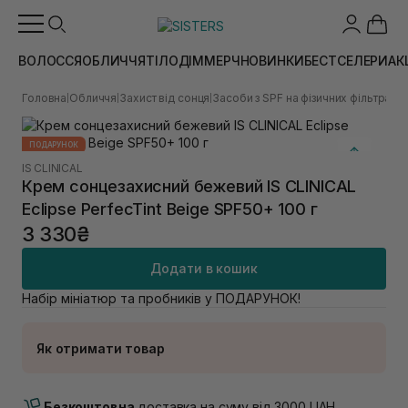
ВОЛОССЯ
ОБЛИЧЧЯ
ТІЛО
ДІМ
МЕРЧ
НОВИНКИ
БЕСТСЕЛЕРИ
АК
Головна
Обличчя
Захист від сонця
Засоби з SPF на фізичних фільтрах
К
|
|
|
|
ПОДАРУНОК
IS CLINICAL
Крем сонцезахисний бежевий IS CLINICAL
Eclipse PerfecTint Beige SPF50+ 100 г
3 330₴
Додати в кошик
Набір мініатюр та пробників у ПОДАРУНОК!
Як отримати товар
Доставка Новою Поштою
В наявності
Безкоштовна
доставка на суму від 3000 UAH