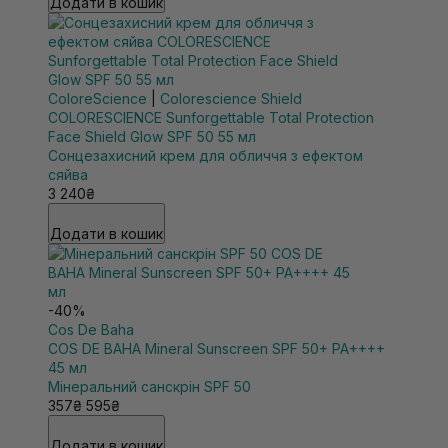
Додати в кошик
ColoreScience
|
Colorescience Shield
COLORESCIENCE Sunforgettable Total Protection
Face Shield Glow SPF 50 55 мл
Сонцезахисний крем для обличчя з ефектом
сяйва
3 240₴
Додати в кошик
-40%
Cos De Baha
COS DE BAHA Mineral Sunscreen SPF 50+ PA++++
45 мл
Мінеральний санскрін SPF 50
357₴
595₴
Додати в кошик