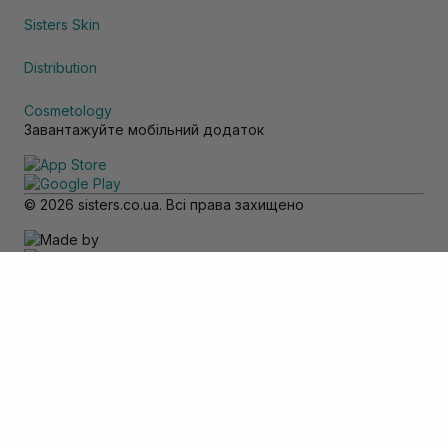
Sisters Skin
Distribution
Cosmetology
Завантажуйте мобільний додаток
© 2026 sisters.co.ua. Всі права захищено
Зверніть увагу
Товар доступний тільки для самовивозу