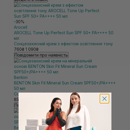
-30%
Arocell
AROCELL Tone Up Perfect Sun SPF 50+ PA++++ 50
мл
Сонцезахисний крем з ефектом освітлення тону
760₴
1 090₴
Повідомити про наявність
Benton
BENTON Skin Fit Mineral Sun Cream SPF50+/PA++++
50 мл
Сонцезахисний крем на мінеральній основі
850₴
Повідомити про наявність
Benton