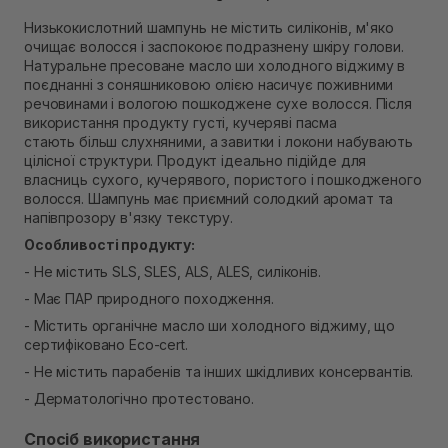
В наявності
Низькокислотний шампунь не містить силіконів, м'яко
Самовивіз м. Рівне, вул. 16-го Липня, 15
очищає волосся і заспокоює подразнену шкіру голови.
В наявності
Натуральне пресоване масло ши холодного віджиму в
Самовивіз м. Рівне, вул. Кулика і Гудачека 23 (ТЦ
поєднанні з соняшниковою олією насичує поживними
Екватор)
речовинами і вологою пошкоджене сухе волосся. Після
В наявності
використання продукту густі, кучеряві пасма
стають більш слухняними, а завитки і локони набувають
цілісної структури. Продукт ідеально підійде для
власниць сухого, кучерявого, пористого і пошкодженого
волосся. Шампунь має приємний солодкий аромат та
напівпрозору в'язку текстуру.
Особливості продукту:
- Не містить SLS, SLES, ALS, ALES, силіконів.
- Має ПАР природного походження.
- Містить органічне масло ши холодного віджиму, що
сертифіковано Eco-cert.
- Не містить парабенів та інших шкідливих консервантів.
- Дерматологічно протестовано.
Спосіб використання