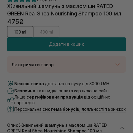
Живильний шампунь з маслом ши RATED
GREEN Real Shea Nourishing Shampoo 100 мл
475₴
100 ml
400 ml
Додати в кошик
Як отримати товар
Доставка Новою Поштою
В наявності
Безкоштовна
доставка на суму від 3000 UAH
Самовивіз м. Луцьк, вул. Винниченка 4
Безпечна
та швидка оплата карткою на сайті
В наявності
Лише
сертифікована продукція
від офіційних
Самовивіз м. Львів, вул. Академіка Підстригача, 1В
партнерів
(Duck’s Lake)
Персональна
система бонусів
, лояльності та знижок
В наявності
Самовивіз м. Львів, вул. Івана Франка 36
В наявності
Опис Живильний шампунь з маслом ши RATED
Самовивіз м. Львів, вул. Степана Бандери 45
GREEN Real Shea Nourishing Shampoo 100 мл