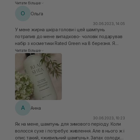
це кайф. Не жирнить, не обтяжує, має
Читати більше
комбо засобів яке у мене було Шкіра голови
неймовірний аромат. Використовую раз на 7 днів
чиста, свіжість особисто у мене 2 дні, волосся
О
Ольга
пілінг або очищаючий шампунь — і така система з
наповнене, блискуче та легко розчісується Що
цим шампунем працює ідеально. Волосся чудове,
30.06.2023, 14:05
може бути краще ❤️
У мене жирна шкіра голови і цей шампунь
шкіра голови очищена!
потрапив до мене випадково- чоловік подарував
набір з косметики Rated Green на 8 березня. Я
спочатку дуже засмутилась, бо буда впевнена,
Читати більше
що він мені по типу волосся не підійде, але я
почала його використовувати один раз у декілька
миттів і ефект на самому полотні волосся мені
сподобався, бо воно стало гладким і зволоженим.
Щодо шкіри голови- дає ніжне мʼяке очищення,
але я більше люблю , коли до «скрипу». Запах
дуже приємний)
А
Анна
30.06.2023, 10:23
Як на мене, шампунь для зимового періоду. Коли
волосся сухе і потребує живлення. Але в нього ж і
опис такий, «живильний шампунь». Запах солодкої