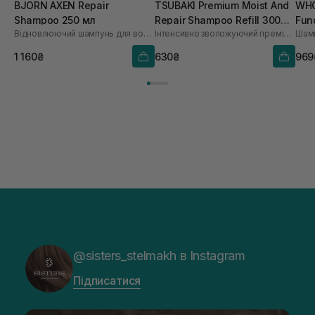
BJORN AXEN Repair
TSUBAKI Premium Moist And
WHO
Shampoo 250 мл
Repair Shampoo Refill 300
Fun
Відновлюючий шампунь для волосся
Інтенсивно зволожуючий преміум шампунь
мл
1 160₴
630₴
969
@sisters_stelmakh в Instagram
Підписатися