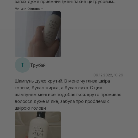
запах дуже приємний (мені пахне цитрусовим
кексом), досить густий, піниться дуже добре,
Читати більше
АЛЕ мені не підійшов( у мене чутлива шкіра
голови, волосся рівне, натуральне, і після цього
шампуню з"явилась суха лупа. Як тільки
переходила на інший шампунь - все проходило.
Знову бралась пробути і знову суха лупа. Була
розчарована. АЛЕ знайшла альтернативу, брала
його лише на 1 етап очищення шкіри голови,
змивала, а на 2 етап давала вже Давінес Момо.
Т
Трубай
Тоді результат був крутий!)
09.12.2022, 10:26
Шампунь дуже крутий. В мене чутлива шкіра
голови, буває жирна, а буває суха. С цим
шампунем мені все подобається: круто промиває,
волосся дуже м'яке, забула про проблеми с
шкірою голови