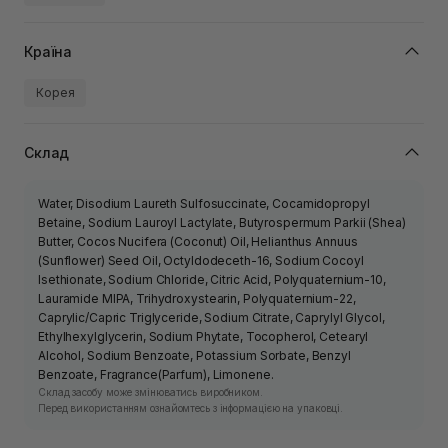
Країна
Корея
Склад
Water, Disodium Laureth Sulfosuccinate, Cocamidopropyl
Betaine, Sodium Lauroyl Lactylate, Butyrospermum Parkii (Shea)
Butter, Cocos Nucifera (Coconut) Oil, Helianthus Annuus
(Sunflower) Seed Oil, Octyldodeceth-16, Sodium Cocoyl
Isethionate, Sodium Chloride, Citric Acid, Polyquaternium-10,
Lauramide MIPA, Trihydroxystearin, Polyquaternium-22,
Caprylic/Capric Triglyceride, Sodium Citrate, Caprylyl Glycol,
Ethylhexylglycerin, Sodium Phytate, Tocopherol, Cetearyl
Alcohol, Sodium Benzoate, Potassium Sorbate, Benzyl
Benzoate, Fragrance(Parfum), Limonene.
Склад засобу може змінюватись виробником.
Перед використанням ознайомтесь з інформацією на упаковці.