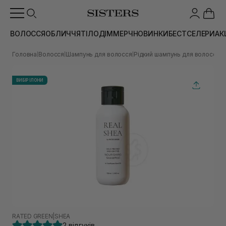
ВОЛОССЯ
ОБЛИЧЧЯ
ТІЛО
ДІМ
МЕРЧ
НОВИНКИ
БЕСТСЕЛЕРИ
АК
Головна
Волосся
Шампунь для волосся
Рідкий шампунь для волосся
Ж
|
|
|
|
ВИБІР ІЛОНИ
RATED GREEN
|
SHEA
2 відгуків