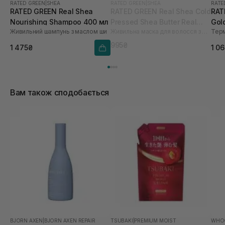
RATED GREEN
|
SHEA
RATED GREEN
|
SHEA
RATE
RATED GREEN Real Shea
RATED GREEN Real Shea Cold
RAT
Nourishing Shampoo 400 мл
Pressed Shea Butter Real
Gol
Живильний шампунь з маслом ши
Живильна маска для волосся з маслом ши
Change Treatment 240 мл
Lea
995₴
1 475₴
1 0
Вам також сподобається
BJORN AXEN
|
BJORN AXEN REPAIR
TSUBAKI
|
PREMIUM MOIST
WHO