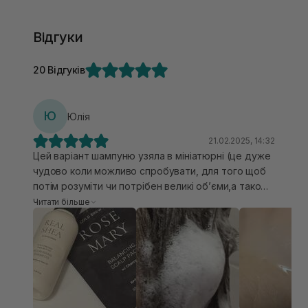
Відгуки
20 Відгуків
Ю
Юлія
21.02.2025, 14:32
Цей варіант шампуню узяла в мініатюрні (це дуже
чудово коли можливо спробувати, для того щоб
потім розуміти чи потрібен великі обʼєми,а також
брати з собою у подорож). Перший я спробувала
Читати більше
Заспокійливий шампунь з маслом таману RATED
GREEN він мені підійшов як на кожен день, але
хотілось більш відчуття свіжості і саме серія
Живильний шампунь з маслом ши RATED GREEN
Real Shea Nourishing має густу
консистенцію,добре милиться,ненавязчивый
аромат.Мені надав відчуття чистоти,але