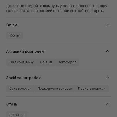
делікатно втирайте шампунь у вологе волосся та шкіру
голови. Ретельно промийте та при потребі повторіть.
Об'єм
100 мл
Активний компонент
Олія соняшнику
Олія ши
Токоферол
Засіб за потребою
Сухе волосся
Пошкоджене волосся
Пористе волосся
Стать
для жінок