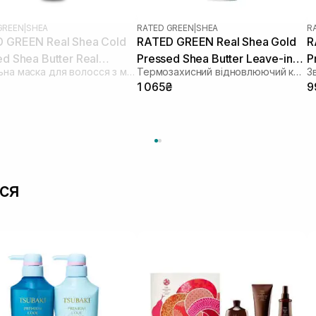
GREEN
|
SHEA
RATED GREEN
|
SHEA
R
 GREEN Real Shea Cold
RATED GREEN Real Shea Gold
R
d Shea Butter Real
Pressed Shea Butter Leave-in
P
Живильна маска для волосся з маслом ши
Термозахисний відновлюючий крем для волосся з маслом ши
e Treatment 240 мл
Treatment 150 мл
H
1 065₴
9
ся