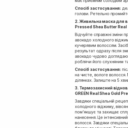
має приємний солодкий ар
Спосіб застосування:
дел
голови. Ретельно промийте
2. Живильна маска для в
Pressed Shea Butter Rea
Відчуйте справжні зміни п
авокадо холодного віджим
кучерявим волоссям. Засіб
результат одразу після зм
авокадо чудово доглядаю
роблячи його слухняним т
Спосіб застосування:
піс
на чисте, вологе волосся
ділянках. Залиште на 5 хв
3. Термозахисний відно
GREEN Real Shea Gold Pre
Завдяки спеціальній рецеп
холодного віджиму, вівсян
пом'якшує та захищає спл
нанесення. Це інтенсивни
волосся. Завдяки спеціаль