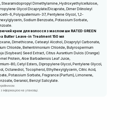
d, Stearamidopropyl Dimethylamine, Hydroxyethylcellulose,
Propylene Glycol Dicaprylate/Dicaprate, Dimer Dilinoleyl
eceth-6, Polyquaternium-37, Pentylene Glycol, 1,2-
lhexylglycerin, Sodium Benzoate, Potassium Sorbate,
nzoate.
люючий крем для волосся з маслом ши RATED GREEN
a Butter Leave-in Treatment 150 мл
loxane, Dimethicone, Cetearyl Alcohol, Dicaprylyl Carbonate,
nium Chloride, Behentrimonium Chloride, Butyrospermum
Soja (Soybean) Seed Extract, Citrus Aurantium Dulcis (Orange)
ernel Protein, Aloe Barbadensis Leaf Juice,
nium-80, Cetyl Esters, Dipropylene Glycol, Pentylene Glycol,
l, Octanediol, Tocopherol, Ethylhexylglycerin, Citric Acid,
oate, Potassium Sorbate, Fragrance (Parfum), Limonene,
enzoate, Geraniol, Benzyl Salicylate.
иробником.
з інформацією на упаковці.