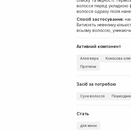
блиску та міцності. Термо
волосся перед укладкою ф
волосся одразу після нане
Спосіб застосування:
нан
Витисніть невелику кількіс
всьому волоссю, уникаючи 
Активний компонент
Алое вера
Кокосова олія
Протеїни
Засіб за потребою
Сухе волосся
Пошкоджен
Стать
для жінок