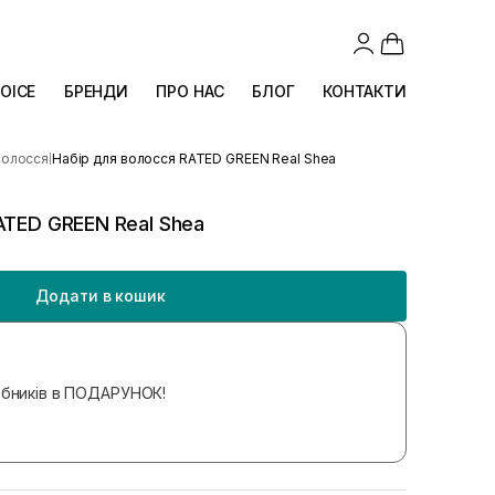
OICE
БРЕНДИ
ПРО НАС
БЛОГ
КОНТАКТИ
волосся
Набір для волосся RATED GREEN Real Shea
|
ATED GREEN Real Shea
Додати в кошик
обників в ПОДАРУНОК!