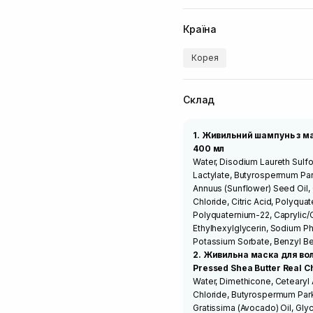
Країна
Корея
Склад
1. Живильний шампунь з м
400 мл
Water, Disodium Laureth Sulf
Lactylate, Butyrospermum Park
Annuus (Sunflower) Seed Oil,
Chloride, Citric Acid, Polyqua
Polyquaternium-22, Caprylic/Ca
Ethylhexylglycerin, Sodium P
Potassium Sorbate, Benzyl B
2. Живильна маска для во
Pressed Shea Butter Real 
Water, Dimethicone, Cetearyl 
Chloride, Butyrospermum Parki
Gratissima (Avocado) Oil, Gly