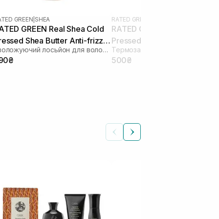
ATED GREEN
|
SHEA
RATED GREEN
|
SHEA
ATED GREEN Real Shea Cold
RATED GREEN Real Shea Gol
ressed Shea Butter Anti-frizz
Pressed Shea Butter Leave-i
Зволожуючий лосьйон для волосся з маслом ши
ydrating Hair Lotion 150 мл
Treatment 50 мл
90₴
500₴