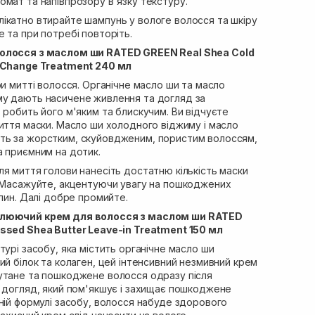
омат та напівпрозору в'язку текстуру.
ікатно втирайте шампунь у вологе волосся та шкіру
 та при потребі повторіть.
олосся з маслом ши RATED GREEN Real Shea Cold
l Change Treatment 240 мл
ри митті волосся. Органічне масло ши та масло
у дають насичене живлення та догляд за
 робить його м'яким та блискучим. Ви відчуєте
иття маски. Масло ши холодного віджиму і масло
ть за жорстким, скуйовдженим, пористим волоссям,
а приємним на дотик.
ля миття голови нанесіть достатню кількість маски
. Масажуйте, акцентуючи увагу на пошкоджених
илин. Далі добре промийте.
влюючий крем для волосся з маслом ши RATED
ssed Shea Butter Leave-in Treatment 150 мл
турі засобу, яка містить органічне масло ши
ий білок та колаген, цей інтенсивний незмивний крем
утане та пошкоджене волосся одразу після
й догляд, який пом'якшує і захищає пошкоджене
ній формулі засобу, волосся набуде здорового