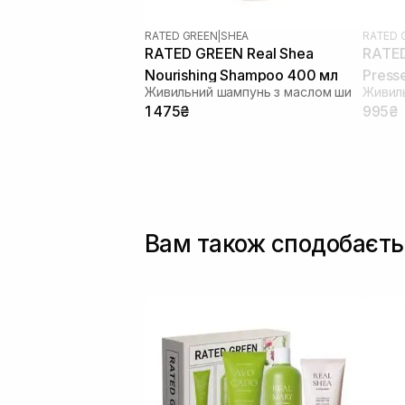
RATED GREEN
|
SHEA
RATED 
RATED GREEN Real Shea
RATED
Nourishing Shampoo 400 мл
Presse
Живильний шампунь з маслом ши
Chang
1 475₴
995₴
Вам також сподобаєть