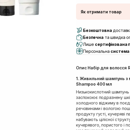
Як отримати товар
Доставка Новою По
Безкоштовна
Самовивіз м. Луцьк, 
доставка
Самовивіз м. Львів, в
Безпечна
та швидка оп
(Duck’s Lake)
Лише
сертифікована 
Самовивіз м. Львів, в
Персональна
система 
Самовивіз м. Львів, 
Самовивіз м. Рівне, ву
Опис Набір для волосся 
Самовивіз м. Рівне, в
Екватор)
1. Живильний шампунь з 
Shampoo 400 мл
Низькокислотний шампунь н
заспокоює подразнену шкі
холодного віджиму в поєд
речовинами і вологою пош
продукту густі, кучеряві п
набувають цілісної структ
кучерявого, пористого і 