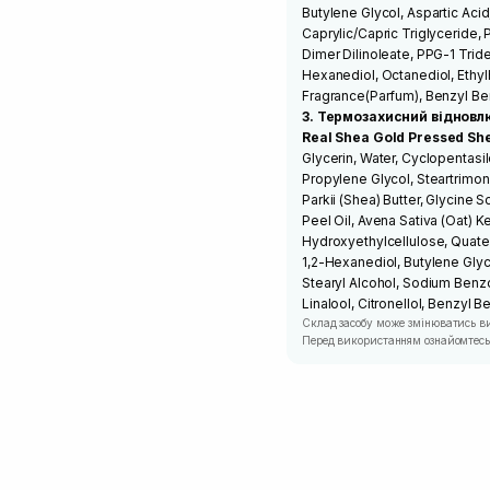
Butylene Glycol, Aspartic Aci
Caprylic/Capric Triglyceride, 
Dimer Dilinoleate, PPG-1 Trid
Hexanediol, Octanediol, Ethy
Fragrance(Parfum), Benzyl Be
3. Термозахисний віднов
Real Shea Gold Pressed She
Glycerin, Water, Cyclopentasi
Propylene Glycol, Steartrimo
Parkii (Shea) Butter, Glycine 
Peel Oil, Avena Sativa (Oat) K
Hydroxyethylcellulose, Quater
1,2-Hexanediol, Butylene Glyco
Stearyl Alcohol, Sodium Benz
Linalool, Citronellol, Benzyl B
Склад засобу може змінюватись в
Перед використанням ознайомтесь 