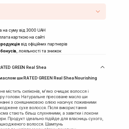
штою
Немає в наявності!
вул. Винниченка 4
 на суму від 3000 UAH
Немає в наявності!
ул. Академіка Підстригача, 1В
лата карткою на сайті
Немає в наявності!
продукція
від офіційних партнерів
ул. Івана Франка 36
В наявності
бонусів
, лояльності та знижок
вул. Степана Бандери 45
В наявності
л. 16-го Липня, 15
Немає в наявності!
RATED GREEN Real Shea
ул. Кулика і Гудачека 23 (ТЦ
Немає в наявності!
маслом ши RATED GREEN Real Shea Nourishing
е містить силіконів, м'яко очищає волосся і
ру голови. Натуральне пресоване масло ши
нанні з соняшниковою олією насичує поживними
коджене сухе волосся. Після використання
асма стають більш слухняними, а завитки і локони
ури. Продукт ідеально підійде для власниць сухого,
пошкодженого волосся. Шампунь