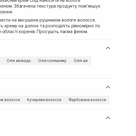
захисний крем слід наносити на вологе
еном. Збагачена текстура продукту пом'якшує
сення.
ести на висушене рушником вологе волосся.
ть крему на долоні та розподіліть рівномірно по
області коренів. Просушіть пасма феном.
Олія авокадо
Олія соняшнику
Олія ши
е волосся
Кучеряве волосся
Фарбоване волосся