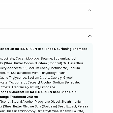
аслом ши RATED GREEN Real Shea Nourishing Shampoo
osuccinate, Cocamidopropyl Betaine, Sodium Lauroyl
ii (Shea) Butter, Cocos Nucifera (Coconut) Oil, Helianthus
 Octyldodeceth-16, Sodium Cocoyl Isethionate, Sodium
ternium-10, Lauramide MIPA, Trihydroxystearin,
pric Triglyceride, Sodium Citrate, Caprylyl Glycol,
hytate, Tocopherol, Cetearyl Alcohol, Sodium Benzoate,
enzoate, Fragrance(Parfum), Limonene.
лосся з маслом ши RATED GREEN Real Shea Cold
Change Treatment 240 мл
Alcohol, Stearyl Alcohol, Propylene Glycol, Steartrimonium
i (Shea) Butter, Glycine Soja (Soybean) Seed Extract, Persea
cerin, Brassicamidopropyl Dimethylamine, Isoamyl Laurate,