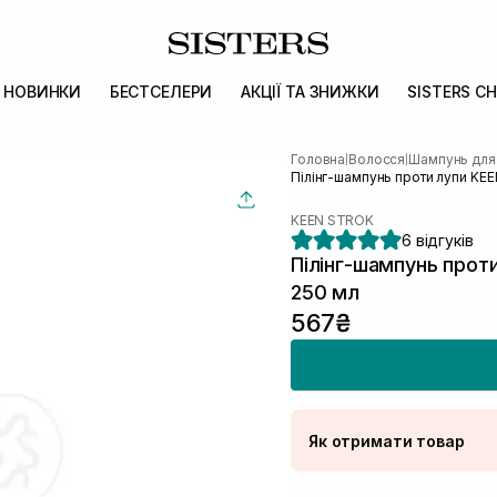
НОВИНКИ
БЕСТСЕЛЕРИ
АКЦІЇ ТА ЗНИЖКИ
SISTERS CH
Головна
Волосся
Шампунь для
|
|
Пілінг-шампунь проти лупи KE
KEEN STROK
6 відгуків
Пілінг-шампунь прот
250 мл
567₴
Як отримати товар
Доставка Новою По