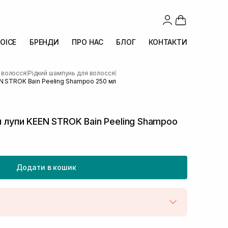
OICE
БРЕНДИ
ПРО НАС
БЛОГ
КОНТАКТИ
 волосся
Рідкий шампунь для волосся
|
|
EN STROK Bain Peeling Shampoo 250 мл
и лупи KEEN STROK Bain Peeling Shampoo
Додати в кошик
штою
В наявності