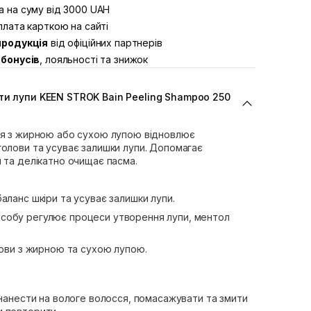
вул. Винниченка 4
 на суму від 3000 UAH
В наявності
ул. Академіка Підстригача, 1В (Duck’s
лата карткою на сайті
В наявності
продукція
від офіційних партнерів
ул. Івана Франка 36
В наявності
бонусів
, лояльності та знижок
вул. Степана Бандери 45
В наявності
л. 16-го Липня, 15
В наявності
ти лупи KEEN STROK Bain Peeling Shampoo 250
ул. Кулика і Гудачека 23 (ТЦ Екватор)
В наявності
ся з жирною або сухою лупою відновлює
голови та усуває залишки лупи. Допомагає
 та делікатно очищає пасма.
ланс шкіри та усуває залишки лупи.
і засобу регулює процеси утворення лупи, ментол
лови з жирною та сухою лупою.
 нанести на вологе волосся, помасажувати та змити