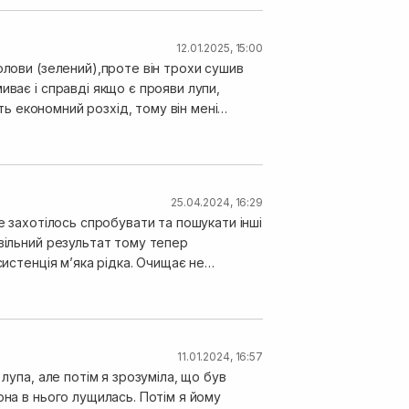
12.01.2025, 15:00
и (зелений),проте він трохи сушив
иває і справді якщо є прояви лупи,
25.04.2024, 16:29
е захотілось спробувати та пошукати інші
овільний результат тому тепер
систенція мʼяка рідка. Очищає не
лупи. Дякую за рекомендації.
11.01.2024, 16:57
лупа, але потім я зрозуміла, що був
она в нього лущилась. Потім я йому