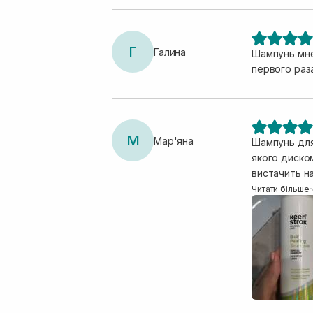
Г
Галина
Шампунь мне
первого раз
М
Мар'яна
Шампунь для
якого диском
вистачить на
шкіри голови
Читати більше
волосся, за
Davines.