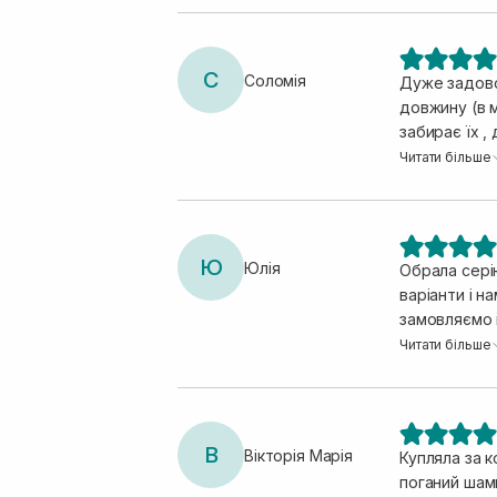
С
Соломія
Дуже задовол
довжину (в м
забирає їх , для моєї чутл
сподобався.
Читати більше
Ю
Юлія
Обрала серію
варіанти і 
замовляємо і
подразнює шк
Читати більше
В
Вікторія Марія
Купляла за к
поганий шамп