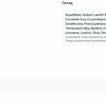
Склад
Aqua/Water, Sodium Laureth Su
Cocamide Dea, Cocamidopropy
Dimethicone, Phenoxyethanol,
Tetrasodium Edta, Menthol, P
Limonene, Linalool, Citral, Cit
Склад засобу може змінюватись в
Перед використанням ознайомтесь 