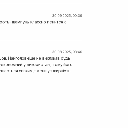
30.09.2025, 00:39
хоть- шампунь классно пенится с
30.08.2025, 08:40
шов. Найголовніше не викликав будь
 -економний у використані, тому його
лишається свіжим, зменшує жирність
е з першого разу, я декілька разів мила
ом залишається шампунь проти лупи