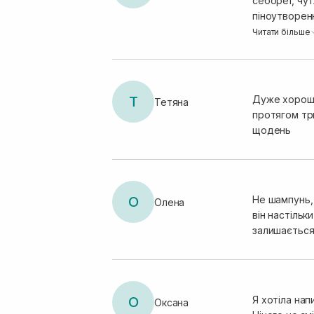
себореї, чут
піноутворенн
той же час 
Читати більше
свіжим. Коре
неприємност
нове.
Т
Дуже хороши
Тетяна
протягом тр
щодень
О
Не шампунь, 
Олена
він настільк
залишається
О
Я хотіла на
Оксана