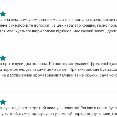
ена цим шампунем, раніше мала з цієї серії для жирної шкіри голов
ене сухе,пористе волосся) , а цей набагато кращий, гарно пром
ивої шкіри голови підійшов, має гарний запах , досить економний розхід, тому він мені
 коли закінчиться ,буду однозначно купувати ще
 проти лупи для чоловіка. Раніше користувалися фірма mielle,ал
нам порекомендували саме цей варіант. При використані був зад
 на далі:приємний аромат(ненавʼязливий та не різький, сама кон
іру голови та не викликає зуду ,волосся розсип чате та немає 
онсультацією сістерс цей шампунь чоловіку. Раніше в нього була 
унь, який дуже пересушував у зимовий період шкіру голови, і в