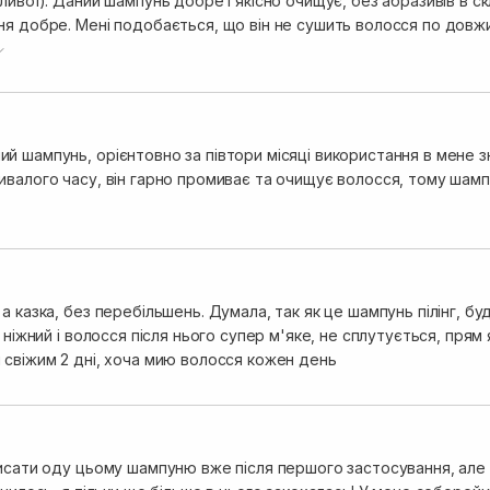
ливої). Даний шампунь добре і якісно очищує, без абразивів в с
я добре. Мені подобається, що він не сушить волосся по довжин
добре очищує. Частота миттів в моєму випадку не змінилась, п
ні більш підняті. Важливо також, що після користування не відч
ей. Користуюсь і я, і чоловік. Буду повторювати через певний 
й шампунь, орієнтовно за півтори місяці використання в мене з
ивалого часу, він гарно промиває та очищує волосся, тому шамп
а казка, без перебільшень. Думала, так як це шампунь пілінг, буд
и ніжний і волосся після нього супер м'яке, не сплутується, прям
 свіжим 2 дні, хоча мию волосся кожен день
писати оду цьому шампуню вже після першого застосування, але