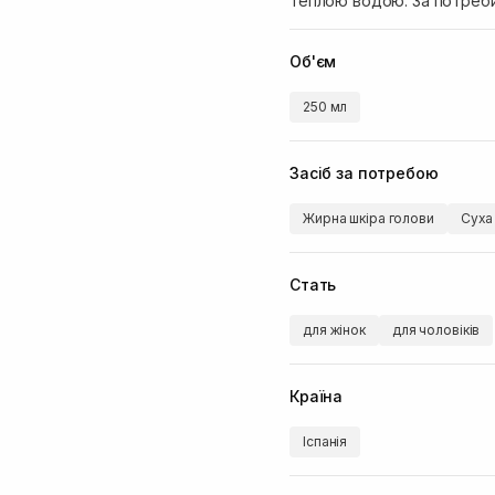
теплою водою. За потреби
Об'єм
250 мл
Засіб за потребою
Жирна шкіра голови
Суха
Стать
для жінок
для чоловіків
Країна
Іспанія