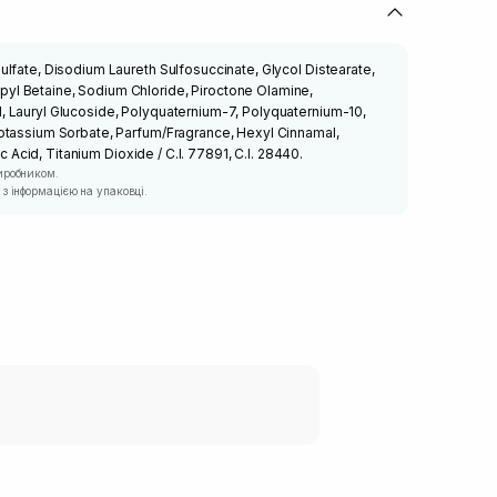
lfate, Disodium Laureth Sulfosuccinate, Glycol Distearate,
l Betaine, Sodium Chloride, Piroctone Olamine,
 Lauryl Glucoside, Polyquaternium-7, Polyquaternium-10,
otassium Sorbate, Parfum/Fragrance, Hexyl Cinnamal,
ric Acid, Titanium Dioxide / C.I. 77891, C.I. 28440.
иробником.
з інформацією на упаковці.