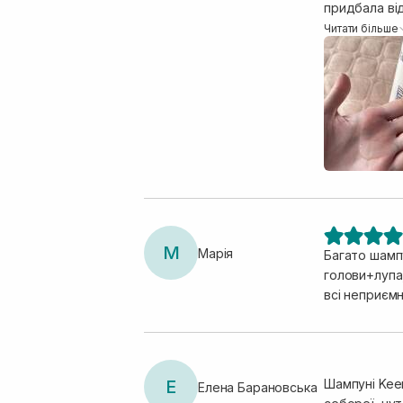
придбала від
класно підій
Читати більше
лупи чи подр
пересушує во
голови. На ф
силу приклад
використанні
М
Марія
Багато шампу
голови+лупа, звичайні ш
всі неприємн
Е
Шампуні Keen
Елена Барановська