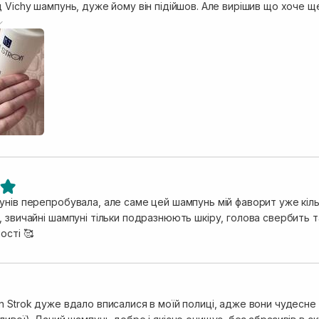
 Vichy шампунь, дуже йому він підійшов. Але вирішив що хоче щ
шов. В чоловіка жирний тип шкіри голови, цей шампунь гарно очи
азнень. Я навіть сама його спробувала, заради цікавості, і я бу
лосся під час митання, проте гарно промиває, дає відчуття сві
ото показала текстуру, він не густий, проте не надто рідкий, к
ати. Запах легкий, не нав’язливий, приємний, свіжий. Об’єм теж 
, так як добре піниться. Мені подобається цей бренд за співвідн
нів перепробувала, але саме цей шампунь мій фаворит уже кільк
ампуні тільки подразнюють шкіру, голова свербить та пече. А з цим шампунем я забула про
ості 🥰
 Strok дуже вдало вписалися в моїй полиці, адже вони чудесне 