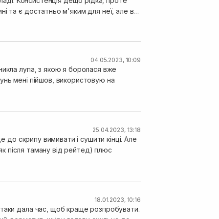
кладі. Консистенція дещо рідка, проте
і та є достатньо м'яким для неї, але в
роте волосся дійсно довше тримається
уваю стягнутості, лущення чи інших
час тільки тому, що люблю пробувати
04.05.2023, 10:09
никла лупа, з якою я боролася вже
унь мені пійшов, використовую на
25.04.2023, 13:18
е до скрипу вимивати і сушити кінці. Але
 як після таману від рейтед) плюс
18.01.2023, 10:16
 таки дала час, щоб краще розпробувати.