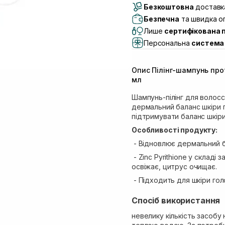
Безкоштовна
Самовивіз м. Луцьк, 
доставка
Самовивіз м. Львів, в
Безпечна
та швидка оп
Lake)
Лише
сертифікована 
Самовивіз м. Львів, в
Персональна
система 
Самовивіз м. Львів, 
Самовивіз м. Рівне, ву
Опис Пілінг-шампунь про
Самовивіз м. Рівне, в
мл
Шампунь-пілінг для волос
дермальний баланс шкіри 
підтримувати баланс шкіри
Особливості продукту:
- Відновлює дермальний ба
- Zinc Pyrithione у склад
освіжає, цитрус очищає.
- Підходить для шкіри го
Спосіб використання
невелику кількість засобу