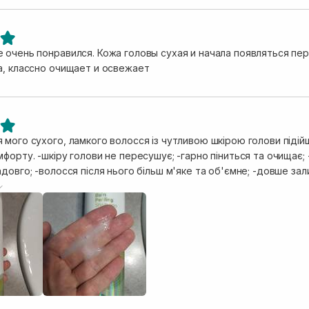
 очень понравился. Кожа головы сухая и начала появляться пер
а, классно очищает и освежает
 мого сухого, ламкого волосся із чутливою шкірою голови підій
форту. -шкіру голови не пересушує; -гарно піниться та очищає;
довго; -волосся після нього більш м'яке та об'ємне; -довше за
. Шампунь вартує уваги ❤️, гарно працює з лупою, але звичайно н
раз лупи немає, шкіра голови чистесенька. Проте моїм фаворит