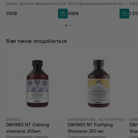
Масло для пом`якшення волосся
Багатофункціональне молочко для волосся
930₴
698₴
1 31
Вам також сподобається
DAVINES
DAVINES
|
NATURAL TECH PURIFYING
DAVI
DAVINES NT Calming
DAVINES NT Purifying
DAV
shampoo 250мл
Shampoo 250 мл
Sha
Заспокійливий шампунь
Очищуючий шампунь
Бал