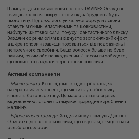
В наявності
Шампунь для пом'якшення волосся DAVINES Oi чудово
Самовивіз м. Рівне, вул. 16-го Липня, 15
очищає волосся і шкіру голови від забруднень будь-
В наявності
якого типу. Під дією його унікальної формули локони
Самовивіз м. Рівне, вул. Кулика і Гудачека 23 (ТЦ
стануть м’якими, еластичними та шовковистими,
Екватор)
набудуть життєвої сили, тонусу і фантастичного блиску.
Немає в наявності!
Завдяки ефірним оліям ви відчуєте заспокійливий ефект,
а шкіра голови назавжди позбавиться від подразнень і
неприємного свербіння. Ваше волосся більше не буде
ламким, сухим або пошкодженим. З часом ви забудете,
що колись страждали через посічені кінчики.
Активні компоненти
-
Масло аннато
. Воно відоме в індустрії краси, як
натуральний компонент, що містить у собі велику
кількість бета-каротину. Це масло активно сприяє
відновленню локонів і стимулює природне вироблення
меланіну.
- Ефірне масло троянди.
Завдяки йому шампунь Давінес
Оі може відновлювати кінчики, що січуться, і зміцнювати
ослаблені волоски.