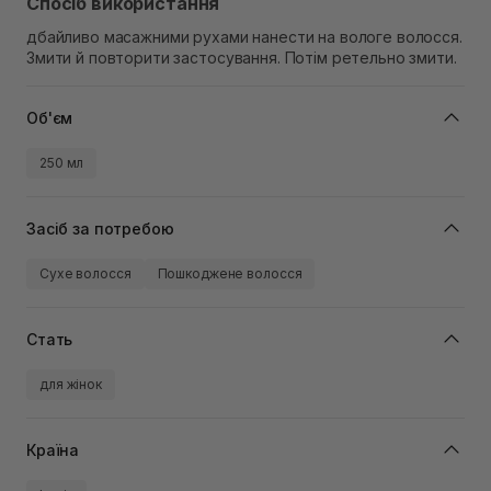
Спосіб використання
дбайливо масажними рухами нанести на вологе волосся.
Змити й повторити застосування. Потім ретельно змити.
Об'єм
250 мл
Засіб за потребою
Сухе волосся
Пошкоджене волосся
Стать
для жінок
Країна