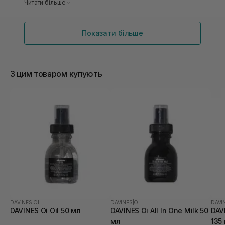
,волосся дуже м’яке і розсипчате також. Воно
Читати більше
стає важким , об‘ємним , раджу спробувати тим
хто хоче об‘єму на своєму волоссі , і щоб не
Показати більше
пересушити його ,навіть густому ( але він може
обтяжувати) Достойний продукт
З цим товаром купують
DAVINES
|
OI
DAVINES
|
OI
DAVI
DAVINES Oi Oil 50 мл
DAVINES Oi All In One Milk 50
DAVI
мл
135