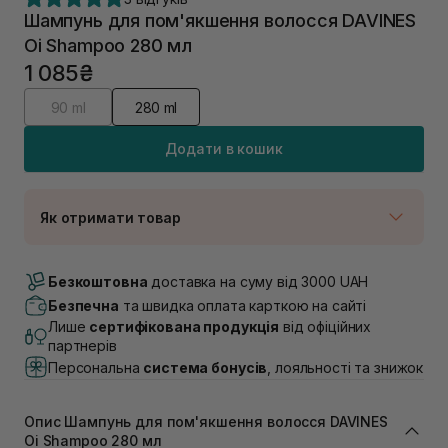
Шампунь для пом'якшення волосся DAVINES
Oi Shampoo 280 мл
1 085₴
90 ml
280 ml
Додати в кошик
Як отримати товар
Доставка Новою Поштою
Немає в наявності!
Безкоштовна
доставка на суму від 3000 UAH
Самовивіз м. Луцьк, вул. Винниченка 4
Безпечна
та швидка оплата карткою на сайті
В наявності
Лише
сертифікована продукція
від офіційних
Самовивіз м. Львів, вул. Академіка Підстригача, 1В
партнерів
(Duck’s Lake)
Персональна
система бонусів
, лояльності та знижок
Немає в наявності!
Самовивіз м. Львів, вул. Івана Франка 36
В наявності
Опис Шампунь для пом'якшення волосся DAVINES
Самовивіз м. Львів, вул. Степана Бандери 45
Oi Shampoo 280 мл