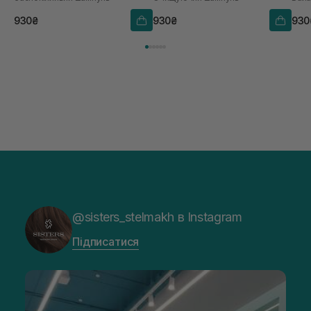
930₴
930₴
930
@sisters_stelmakh в Instagram
Підписатися