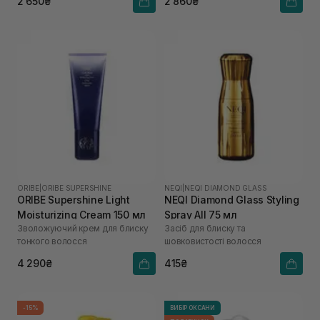
2 650₴
2 860₴
ORIBE
|
ORIBE SUPERSHINE
NEQI
|
NEQI DIAMOND GLASS
ORIBE Supershine Light
NEQI Diamond Glass Styling
Moisturizing Cream 150 мл
Spray All 75 мл
Зволожуючий крем для блиску
Засіб для блиску та
тонкого волосся
шовковистості волосся
4 290₴
415₴
-15%
ВИБІР ОКСАНИ