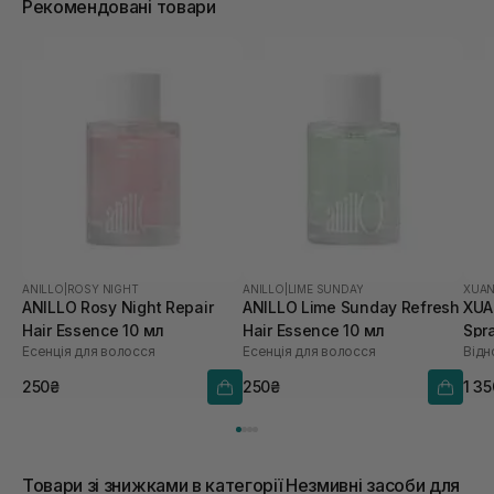
Рекомендовані товари
ANILLO
|
ROSY NIGHT
ANILLO
|
LIME SUNDAY
XUAN
ANILLO Rosy Night Repair
ANILLO Lime Sunday Refresh
XUA
Hair Essence 10 мл
Hair Essence 10 мл
Spr
Есенція для волосся
Есенція для волосся
250₴
250₴
1 3
Товари зі знижками в категорії Незмивні засоби для