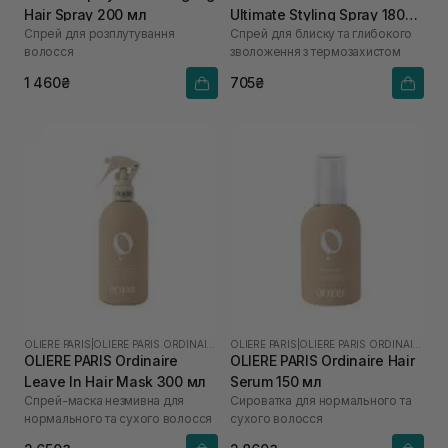
Hair Spray 200 мл
Ultimate Styling Spray 180
Спрей для розплутування
Спрей для блиску та глибокого
мл
волосся
зволоження з термозахистом
1 460₴
705₴
OLIERE PARIS
|
OLIERE PARIS ORDINAIRE
OLIERE PARIS
|
OLIERE PARIS ORDINAIRE
OLIERE PARIS Ordinaire
OLIERE PARIS Ordinaire Hair
Leave In Hair Mask 300 мл
Serum 150 мл
Спрей-маска незмивна для
Сироватка для нормального та
нормального та сухого волосся
сухого волосся