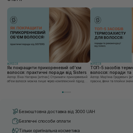
ВОЛОССЯ
ВОЛОССЯ
Як покращити прикореневий об'єм
ТОП-5 засобів терм
волосся: практичні поради від Sisters
волосся: поради та 
Sisters
Автор: Віка Нагорна [artnav] Отримати прикореневий
Автор: Марʼяна Гродзевич [artnav] Сучасні 
об’єм волосся можна лише через комплексний підхід:
праски, фени та плойки знач
правильне очищення шкіри голови, грамотну техніку
економлять час для створення
сушіння та використання стайлінгу, який пі...
щоденному використанні цих 
Безкоштовна доставка від 3000 UAH
Безпечні способи оплати
Тільки оригінальна косметика