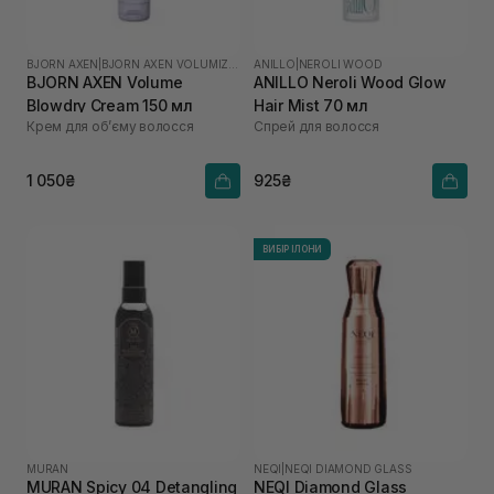
BJORN AXEN
|
BJORN AXEN VOLUMIZING
ANILLO
|
NEROLI WOOD
BJORN AXEN Volume
ANILLO Neroli Wood Glow
Blowdry Cream 150 мл
Hair Mist 70 мл
Крем для обʼєму волосся
Спрей для волосся
1 050₴
925₴
ВИБІР ІЛОНИ
MURAN
NEQI
|
NEQI DIAMOND GLASS
MURAN Spicy 04 Detangling
NEQI Diamond Glass