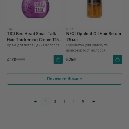
TIGI
NEQI
TIGI Bed Head Small Talk
NEQI Opulent Oil Hair Serum
Hair Thickening Cream 125
75 мл
Крем для потовщення волосся
Cироватка для блиску та
мл
шовковистості волосся
417₴
525₴
490₴
Показати більше
←
1
2
3
4
5
→