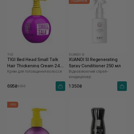
ПОДАРУНОК
TIGI
XUANDI SI
TIGI Bed Head Small Talk
XUANDI SI Regenerating
Hair Thickening Cream 240
Spray Conditioner 250 мл
Крем для потовщення волосся
Відновлюючий спрей-
мл
кондиціонер
695₴
1 350₴
818₴
-15%