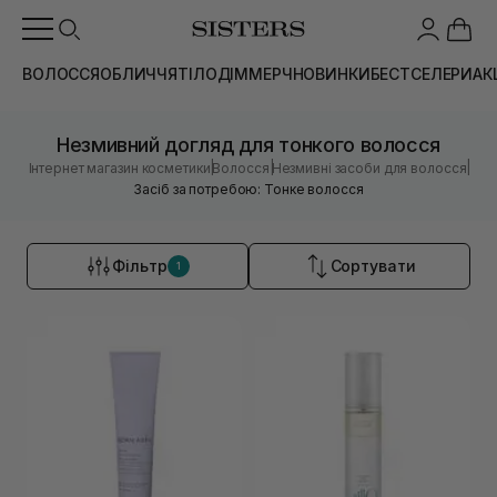
ВОЛОССЯ
ОБЛИЧЧЯ
ТІЛО
ДІМ
МЕРЧ
НОВИНКИ
БЕСТСЕЛЕРИ
АК
Незмивний догляд для тонкого волосся
|
|
|
Інтернет магазин косметики
Волосся
Незмивні засоби для волосся
Засіб за потребою: Тонке волосся
Фільтр
Сортувати
1