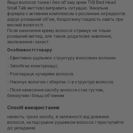
Самовивіз м. Рівне, вул. 16-го Липня, 15
Якщо волосся тонке і без об'єму крем TIGI Bed Head
Small Talk миттєво виправить ситуацію. Унікальна
В наявності
Самовивіз м. Рівне, вул. Кулика і Гудачека 23 (ТЦ
формула з активним комплексом з рослинних інгредієнтів
Екватор)
дарує розкішний об'єм, бездоганну гладкість навіть при
Немає в наявності!
високій вологості.
Після нанесення крему волосся отримує не тільки
розкішний вигляд, але також додаткове живлення,
зволоження і захист.
Особливості товару:
- Ефективно ущільнює структуру волосяних волокон;
- Запобігає електризації;
- Розгладжує кучеряве волосся;
- Насичує вологою і зберігає її в структурі волосся;
- Після нанесення засобу волосся стає густим,
блискучим і більш об'ємним
Спосіб використання
нанесіть трохи засобу, в залежності від довжини
волосся, на підсушене рушником волосся. І приступайте
до укладання.