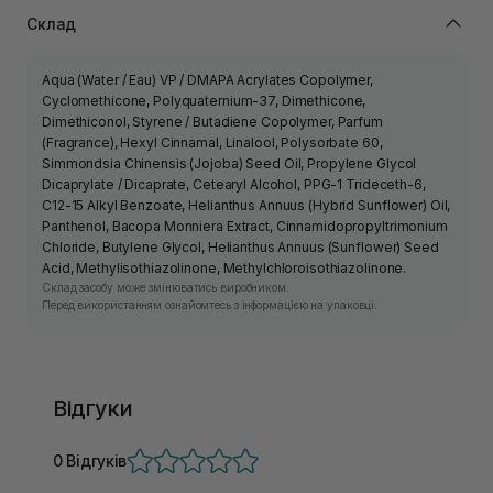
Склад
Aqua (Water / Eau) VP / DMAPA Acrylates Copolymer,
Cyclomethicone, Polyquaternium-37, Dimethicone,
Dimethiconol, Styrene / Butadiene Copolymer, Parfum
(Fragrance), Hexyl Cinnamal, Linalool, Polysorbate 60,
Simmondsia Chinensis (Jojoba) Seed Oil, Propylene Glycol
Dicaprylate / Dicaprate, Cetearyl Alcohol, PPG-1 Trideceth-6,
C12-15 Alkyl Benzoate, Helianthus Annuus (Hybrid Sunflower) Oil,
Panthenol, Bacopa Monniera Extract, Cinnamidopropyltrimonium
Chloride, Butylene Glycol, Helianthus Annuus (Sunflower) Seed
Acid, Methylisothiazolinone, Methylchloroisothiazolinone.
Склад засобу може змінюватись виробником.
Перед використанням ознайомтесь з інформацією на упаковці.
Відгуки
0 Відгуків