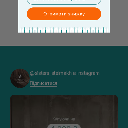
Отримати знижку
@sisters_stelmakh в Instagram
Підписатися