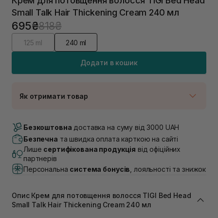
Крем для потовщення волосся TIGI Bed Head
Small Talk Hair Thickening Cream 240 мл
695₴
818₴
125 ml
240 ml
Додати в кошик
Як отримати товар
Доставка Новою Поштою
Немає в наявності!
Безкоштовна
доставка на суму від 3000 UAH
Самовивіз м. Луцьк, вул. Винниченка 4
Безпечна
та швидка оплата карткою на сайті
В наявності
Лише
сертифікована продукція
від офіційних
Самовивіз м. Львів, вул. Академіка Підстригача, 1В
партнерів
(Duck’s Lake)
Персональна
система бонусів
, лояльності та знижок
Немає в наявності!
Самовивіз м. Львів, вул. Івана Франка 36
Немає в наявності!
Опис Крем для потовщення волосся TIGI Bed Head
Самовивіз м. Львів, вул. Степана Бандери 45
Small Talk Hair Thickening Cream 240 мл
Немає в наявності!