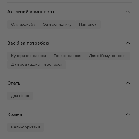
Активний компонент
Олія жожоба
Олія соняшнику
Пантенол
Засіб за потребою
Кучеряве волосся
Тонке волосся
Для обʼєму волосся
Для розгладження волосся
Стать
для жінок
Країна
Великобританія