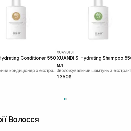
XUANDI SI
Hydrating Conditioner 550
XUANDI SI Hydrating Shampoo 55
мл
Зволожувальний кондиціонер з екстрактом зерна
1 350₴
рії Волосся