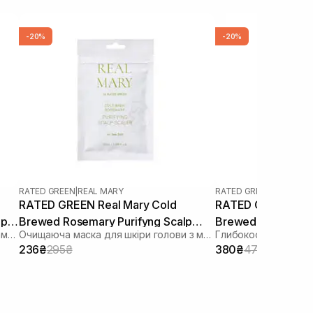
-20%
-20%
RATED GREEN
|
REAL MARY
RATED GREEN
|
REAL MA
RATED GREEN Real Mary Cold
RATED GREEN Real
lp
Brewed Rosemary Purifyng Scalp
Brewed Rosemary E
Глибокоочищаючий відлущуючий шампунь з соком розмарину
Очищаюча маска для шкіри голови з морською сіллю
Scaler 50 мл
Shampoo 100 мл
236₴
295₴
380₴
475₴