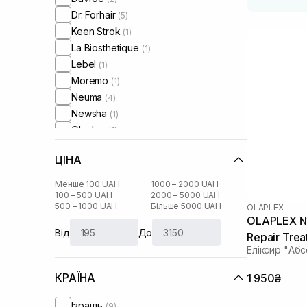
Dr. Forhair
(5)
Keen Strok
(1)
La Biosthetique
(1)
Lebel
(1)
Moremo
(1)
Neuma
(4)
Newsha
(1)
Olaplex
(1)
Oliere Paris
(9)
ЦІНА
Oribe
(1)
Orising
(1)
Менше 100 UAH
1000 – 2000 UAH
Rated Green
100 – 500 UAH
2000 – 5000 UAH
(9)
500 – 1000 UAH
Більше 5000 UAH
OLAPLEX
OLAPLEX №3
Від
До
Repair Tre
Еліксир "Аб
КРАЇНА
1 950₴
Ізраїль
(9)