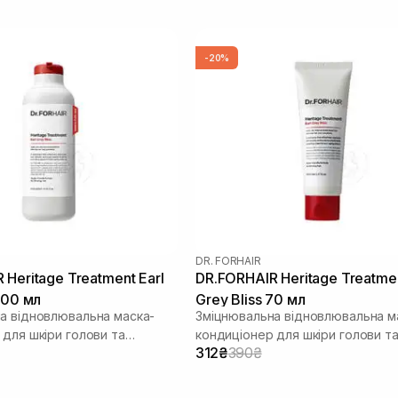
-20%
DR. FORHAIR
 Heritage Treatment Earl
DR.FORHAIR Heritage Treatmen
500 мл
Grey Bliss 70 мл
а відновлювальна маска-
Зміцнювальна відновлювальна м
 для шкіри голови та
кондиціонер для шкіри голови т
312₴
390₴
волосся