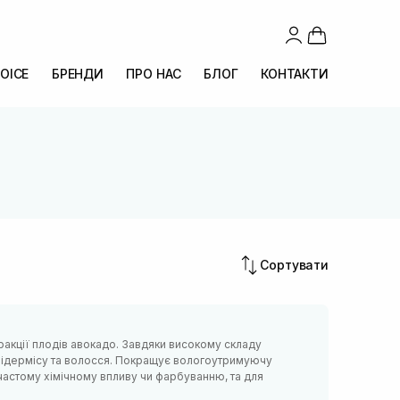
OICE
БРЕНДИ
ПРО НАС
БЛОГ
КОНТАКТИ
Сортувати
акції плодів авокадо. Завдяки високому складу
підермісу та волосся. Покращує вологоутримуючу
частому хімічному впливу чи фарбуванню, та для