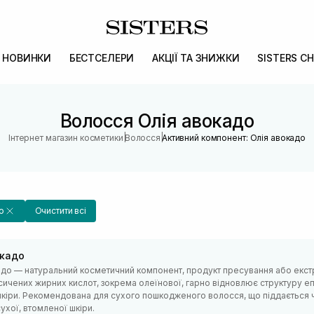
НОВИНКИ
БЕСТСЕЛЕРИ
АКЦІЇ ТА ЗНИЖКИ
SISTERS CH
Волосся Олія авокадо
|
|
Інтернет магазин косметики
Волосся
Активний компонент: Олія авокадо
о
Очистити всі
окадо
адо — натуральний косметичний компонент, продукт пресування або екстр
ичених жирних кислот, зокрема олеїнової, гарно відновлює структуру е
 шкіри. Рекомендована для сухого пошкодженого волосся, що піддається 
сухої, втомленої шкіри.