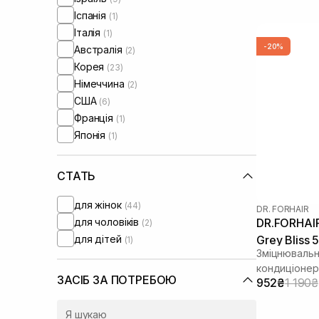
Іспанія
(1)
Італія
(1)
-20%
Австралія
(2)
Корея
(23)
Німеччина
(2)
США
(6)
Франція
(1)
Японія
(1)
СТАТЬ
для жінок
(44)
DR. FORHAIR
для чоловіків
DR.FORHAIR
(2)
для дітей
Grey Bliss 
(1)
Зміцнювальн
кондиціонер
ЗАСІБ ЗА ПОТРЕБОЮ
952₴
1 190₴
волосся