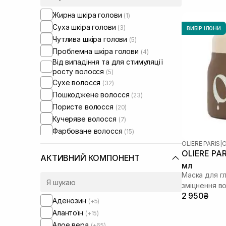
Жирна шкіра голови
(1)
Суха шкіра голови
(3)
ВИБІР ІЛОНИ
Чутлива шкіра голови
(5)
Проблемна шкіра голови
(4)
Від випадіння та для стимуляції
росту волосся
(5)
Сухе волосся
(32)
Пошкоджене волосся
(23)
Пористе волосся
(20)
Кучеряве волосся
(7)
Фарбоване волосся
(15)
Тонке волосся
(21)
OLIERE PARIS
|
O
OLIERE PAR
Ламке волосся
(11)
АКТИВНИЙ КОМПОНЕНТ
мл
Для обʼєму волосся
(6)
Маска для гл
Для розгладження волосся
(6)
зміцнення в
Для відновлення волосся
(5)
2 950₴
Аденозин
(+5)
Зволожуюча маска для волосся
(2)
Алантоїн
(+15)
Алое вера
(+65)