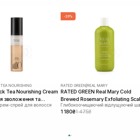
-20%
 TEA NOURISHING
RATED GREEN
|
REAL MARY
ck Tea Nourishing Cream
RATED GREEN Real Mary Cold
для зволоження та
Brewed Rosemary Exfoliating Sca
рем-спрей для волосся
ння волосся 70 мл
Shampoo 400 ml
1 180₴
1 475₴