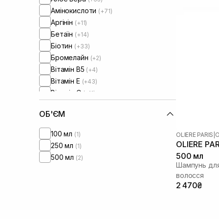
Амінокислоти
(+71)
Аргінін
(+11)
Бетаїн
(+14)
Біотин
(+33)
Бромелайн
(+2)
Вітамін B5
(+4)
Вітамін Е
(+43)
Вітамін C
(+11)
Гамамеліс
(+3)
ОБ'ЄМ
Гвайазулен
(+1)
Гіалуронова кислота
(+44)
100 мл
(1)
OLIERE PARIS
|
O
Гідролізований колаген
(+39)
OLIERE PAR
250 мл
(1)
Гідролізований кератин
(+70)
500 мл
500 мл
(2)
Гідролізований шовк
(+51)
Шампунь для
Гліцерин
волосся
(+62)
2 470₴
Гліколева кислота
(+6)
Діоксид титану
(+4)
Екстракт гриба тремелли
(+3)