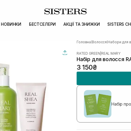
НОВИНКИ
БЕСТСЕЛЕРИ
АКЦІЇ ТА ЗНИЖКИ
SISTERS CH
Головна
Волосся
Набори для 
|
|
RATED GREEN
|
REAL MARY
Набір для волосся R
3 150₴
Набір пр