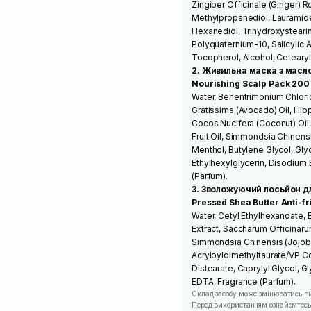
Zingiber Officinale (Ginger) R
Methylpropanediol, Lauramide 
Hexanediol, Trihydroxystearin,
Polyquaternium-10, Salicylic 
Tocopherol, Alcohol, Ceteary
2. Живильна маска з масл
Nourishing Scalp Pack 200
Water, Behentrimonium Chlorid
Gratissima (Avocado) Oil, Hi
Cocos Nucifera (Coconut) Oil,
Fruit Oil, Simmondsia Chinens
Menthol, Butylene Glycol, Gly
Ethylhexylglycerin, Disodium
(Parfum).
3. Зволожуючий лосьйон д
Pressed Shea Butter Anti-fr
Water, Cetyl Ethylhexanoate, 
Extract, Saccharum Officinaru
Simmondsia Chinensis (Jojoba
Acryloyldimethyltaurate/VP C
Distearate, Caprylyl Glycol, 
EDTA, Fragrance (Parfum).
Склад засобу може змінюватись в
Перед використанням ознайомтесь 