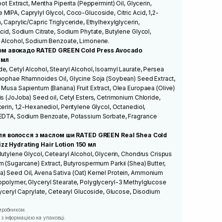
oot Extract, Mentha Piperita (Peppermint) Oil, Glycerin,
MIPA, Caprylyl Glycol, Coco-Glucoside, Citric Acid, 1,2-
 Caprylic/Capric Triglyceride, Ethylhexylglycerin,
Acid, Sodium Citrate, Sodium Phytate, Butylene Glycol,
l Alcohol, Sodium Benzoate, Limonene.
ом авокадо RATED GREEN Cold Press Avocado
 мл
e, Cetyl Alcohol, Stearyl Alcohol, Isoamyl Laurate, Persea
ppophae Rhamnoides Oil, Glycine Soja (Soybean) Seed Extract,
 Musa Sapientum (Banana) Fruit Extract, Olea Europaea (Olive)
is (JoJoba) Seed oil, Cetyl Esters, Cetrimonium Chloride,
cerin, 1,2-Hexanediol, Pentylene Glycol, Octanediol,
 EDTA, Sodium Benzoate, Potassium Sorbate, Fragrance
ля волосся з маслом ши RATED GREEN Real Shea Cold
izz Hydrating Hair Lotion 150 мл
Butylene Glycol, Cetearyl Alcohol, Glycerin, Chondrus Crispus
m (Sugarcane) Extract, Butyrospermum Parkii (Shea) Butter,
) Seed Oil, Avena Sativa (Oat) Kernel Protein, Ammonium
opolymer, Glyceryl Stearate, Polyglyceryl-3 Methylglucose
Glyceryl Caprylate, Cetearyl Glucoside, Glucose, Disodium
иробником.
з інформацією на упаковці.