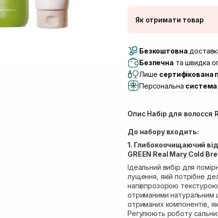
Як отримати товар
Доставка Новою По
Безкоштовна
Самовивіз м. Луцьк, 
доставка
Самовивіз м. Львів, в
Безпечна
та швидка оп
(Duck’s Lake)
Лише
сертифікована 
Самовивіз м. Львів, в
Персональна
система 
Самовивіз м. Львів, 
Самовивіз м. Рівне, ву
Опис Набір для волосся 
Самовивіз м. Рівне, в
Екватор)
До набору входить:
1. Глибокоочищаючий ві
GREEN Real Mary Cold Br
Ідеальний вибір для помір
лущення, якій потрібне де
напівпрозорою текстурою 
отриманими натуральним шл
отриманих компонентів, як
Регулюють роботу сальних