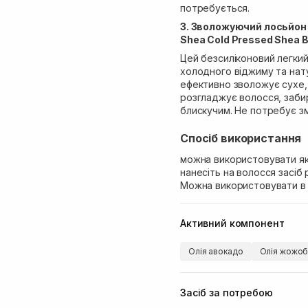
потребується.
3. Зволожуючий лосьйон
Shea Cold Pressed Shea Bu
Цей безсиліконовий легкий
холодного віджиму та нат
ефективно зволожує сухе,
розгладжує волосся, заби
блискучим. Не потребує з
Спосіб використання
можна використовувати як 
нанесіть на волосся засіб
Можна використовувати в б
Активний компонент
Олія авокадо
Олія жожо
Засіб за потребою