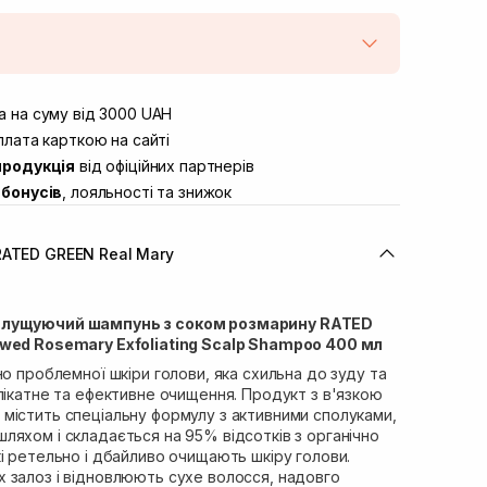
штою
Немає в наявності!
вул. Винниченка 4
 на суму від 3000 UAH
Немає в наявності!
ул. Академіка Підстригача, 1В
лата карткою на сайті
Немає в наявності!
продукція
від офіційних партнерів
ул. Івана Франка 36
В наявності
бонусів
, лояльності та знижок
вул. Степана Бандери 45
Немає в наявності!
л. 16-го Липня, 15
Немає в наявності!
RATED GREEN Real Mary
ул. Кулика і Гудачека 23 (ТЦ
Немає в наявності!
длущуючий шампунь з соком розмарину RATED
ewed Rosemary Exfoliating Scalp Shampoo 400 мл
но проблемної шкіри голови, яка схильна до зуду та
лікатне та ефективне очищення. Продукт з в'язкою
містить спеціальну формулу з активними сполуками,
яхом і складається на 95% відсотків з органічно
і ретельно і дбайливо очищають шкіру голови.
 залоз і відновлюють сухе волосся, надовго