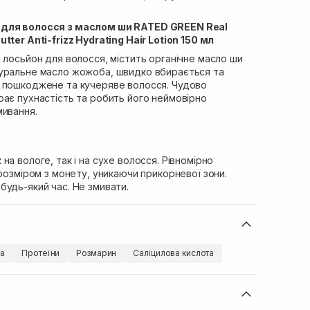
 для волосся з маслом ши RATED GREEN Real
tter Anti-frizz Hydrating Hair Lotion 150 мл
 лосьйон для волосся, містить органічне масло ши
уральне масло жожоба, швидко вбирається та
 пошкоджене та кучеряве волосся. Чудово
рає пухнастість та робить його неймовірно
мивання.
на вологе, так і на сухе волосся. Рівномірно
 розміром з монету, уникаючи прикорневої зони.
удь-який час. Не змивати.
ба
Протеїни
Розмарин
Саліцилова кислота