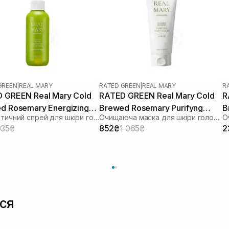
GREEN
|
REAL MARY
RATED GREEN
|
REAL MARY
R
 GREEN Real Mary Cold
RATED GREEN Real Mary Cold
R
d Rosemary Energizing
Brewed Rosemary Purifyng
B
Енергетичний спрей для шкіри голови з розмарином
Очищаюча маска для шкіри голови з морською сіллю
 Spray 120 мл
Scalp Scaler 200 мл
S
935₴
852₴
1 065₴
2
ся