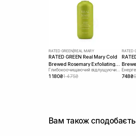
RATED GREEN
|
REAL MARY
RATED 
RATED GREEN Real Mary Cold
RATED
Brewed Rosemary Exfoliating
Brewe
Глибокоочищаючий відлущуючий шампунь з соком розмарину
Scalp Shampoo 400 ml
Scalp
1 180₴
1 475₴
748₴
Вам також сподобаєть