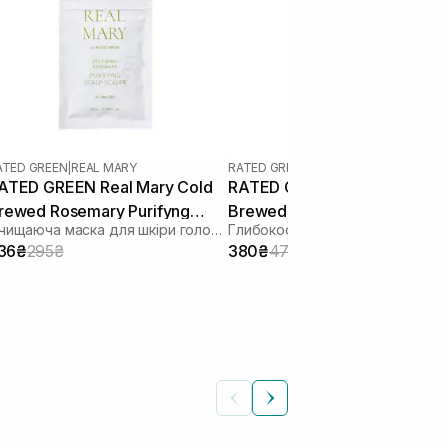
ATED GREEN
|
REAL MARY
RATED GREEN
|
REAL MARY
ATED GREEN Real Mary Cold
RATED GREEN Real Mary Col
rewed Rosemary Purifyng
Brewed Rosemary Exfoliating
Очищаюча маска для шкіри голови з морською сіллю
calp Scaler 50 мл
Scalp Shampoo 100 мл
36₴
295₴
380₴
475₴