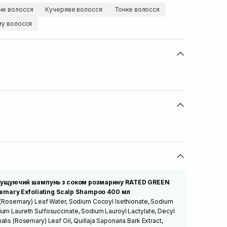
е волосся
Кучеряве волосся
Тонке волосся
му волосся
лущуючий шампунь з соком розмарину RATED GREEN
emary Exfoliating Scalp Shampoo 400 мл
s (Rosemary) Leaf Water, Sodium Cocoyl Isethionate, Sodium
ium Laureth Sulfosuccinate, Sodium Lauroyl Lactylate, Decyl
lis (Rosemary) Leaf Oil, Quillaja Saponaria Bark Extract,