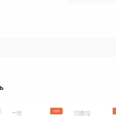
ь
-20%