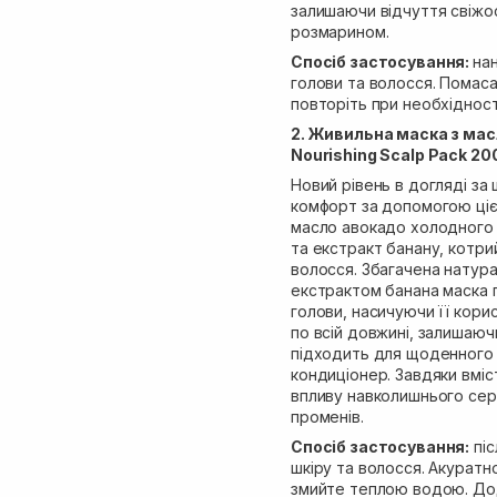
залишаючи відчуття свіжос
розмарином.
Спосіб застосування:
нан
голови та волосся. Помаса
повторіть при необхіднос
2. Живильна маска з ма
Nourishing Scalp Pack 20
Новий рівень в догляді за 
комфорт за допомогою цієї
масло авокадо холодного 
та екстракт банану, котри
волосся. Збагачена натур
екстрактом банана маска г
голови, насичуючи її кор
по всій довжині, залишаюч
підходить для щоденного
кондиціонер. Завдяки вміс
впливу навколишнього сер
променів.
Спосіб застосування:
піс
шкіру та волосся. Акуратн
змийте теплою водою. До