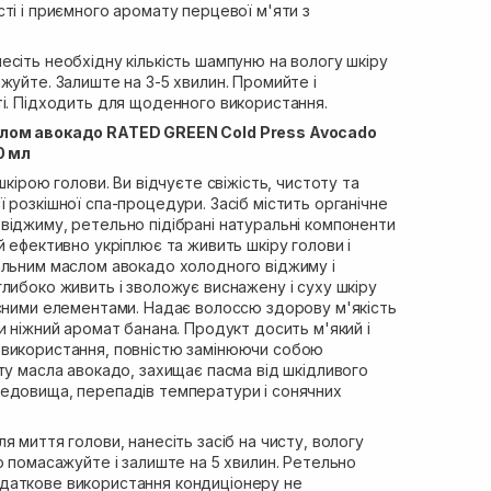
ті і приємного аромату перцевої м'яти з
есіть необхідну кількість шампуню на вологу шкіру
жуйте. Залиште на 3-5 хвилин. Промийте і
ті. Підходить для щоденного використання.
слом авокадо RATED GREEN Cold Press Avocado
0 мл
шкірою голови. Ви відчуєте свіжість, чистоту та
 розкішної спа-процедури. Засіб містить органічне
віджиму, ретельно підібрані натуральні компоненти
й ефективно укріплює та живить шкіру голови і
альним маслом авокадо холодного віджиму і
либоко живить і зволожує виснажену і суху шкіру
исними елементами. Надає волоссю здорову м'якість
и ніжний аромат банана. Продукт досить м'який і
 використання, повністю замінюючи собою
ту масла авокадо, захищає пасма від шкідливого
едовища, перепадів температури і сонячних
ля миття голови, нанесіть засіб на чисту, вологу
о помасажуйте і залиште на 5 хвилин. Ретельно
даткове використання кондиціонеру не