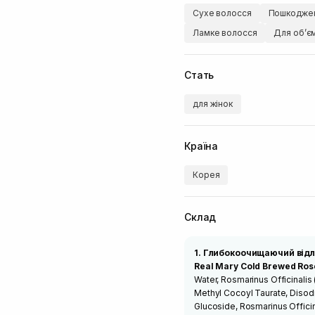
Сухе волосся
Пошкоджен
Ламке волосся
Для обʼє
Стать
для жінок
Країна
Корея
Склад
1. Глибокоочищаючий від
Real Mary Cold Brewed Ros
Water, Rosmarinus Officinali
Methyl Cocoyl Taurate, Disod
Glucoside, Rosmarinus Officina