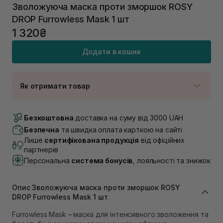
Зволожуюча маска проти зморшок ROSY
DROP Furrowless Mask 1 шт
1 320₴
Додати в кошик
Як отримати товар
Доставка Новою Поштою
В наявності
Безкоштовна
доставка на суму від 3000 UAH
Самовивіз м. Луцьк, вул. Винниченка 4
Безпечна
та швидка оплата карткою на сайті
В наявності
Лише
сертифікована продукція
від офіційних
Самовивіз м. Львів, вул. Академіка Підстригача, 1В
партнерів
(Duck’s Lake)
Персональна
система бонусів
, лояльності та знижок
В наявності
Самовивіз м. Львів, вул. Івана Франка 36
В наявності
Опис Зволожуюча маска проти зморшок ROSY
Самовивіз м. Львів, вул. Степана Бандери 45
DROP Furrowless Mask 1 шт
В наявності
Furrowless Mask – маска для інтенсивного зволоження та
Самовивіз м. Рівне, вул. 16-го Липня, 15