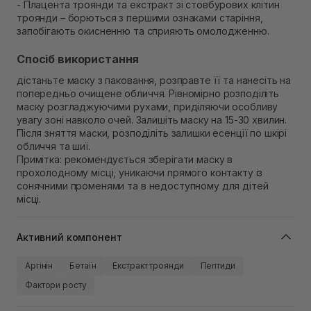
- Плацента троянди та екстракт зі стовбурових клітин
троянди – борються з першими ознаками старіння,
запобігають окисненню та сприяють омолодженню.
Спосіб використання
дістаньте маску з паковання, розправте її та нанесіть на
попередньо очищене обличчя. Рівномірно розподіліть
маску розгладжуючими рухами, приділяючи особливу
увагу зоні навколо очей. Залишіть маску на 15-30 хвилин.
Після зняття маски, розподіліть залишки есенції по шкірі
обличчя та шиї.
Примітка: рекомендується зберігати маску в
прохолодному місці, уникаючи прямого контакту із
сонячними променями та в недоступному для дітей
місці.
Активний компонент
Аргінін
Бетаїн
Екстракт троянди
Пептиди
Фактори росту