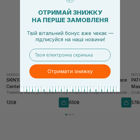
ОТРИМАЙ ЗНИЖКУ
НА ПЕРШЕ ЗАМОВЛЕНЯ
Твій вітальний бонус вже чекає —
підписуйся
на
наші новини!
email
Отримати знижку
SKIN1004
EL’CODE
PAT
SKIN1004 Madagascar
EL’CODE Bio-Cellulose Face
PAT
Centella Poremizing
Mask 1 шт
Mas
Тканинна маска для звуження пор
Антивікова біоцелюлозна маска для обличчя
Clarifying Mask 1 шт
120₴
650₴
578