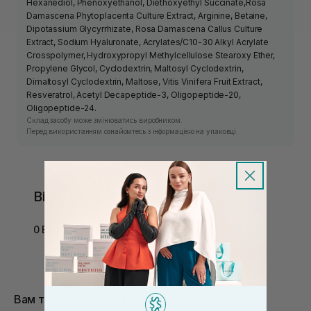
Hexanediol, Phenoxyethanol, Diethoxyethyl Succinate,Rosa
Damascena Phytoplacenta Culture Extract, Arginine, Betaine,
Dipotassium Glycyrrhizate, Rosa Damascena Callus Culture
Extract, Sodium Hyaluronate, Acrylates/C10-30 Alkyl Acrylate
Crosspolymer, Hydroxypropyl Methylcellulose Stearoxy Ether,
Propylene Glycol, Cyclodextrin, Maltosyl Cyclodextrin,
Dimaltosyl Cyclodextrin, Maltose, Vitis Vinifera Fruit Extract,
Resveratrol, Acetyl Decapeptide-3, Oligopeptide-20,
Oligopeptide-24.
Склад засобу може змінюватись виробником.
Перед використанням ознайомтесь з інформацією на упаковці.
Відгуки
0 Відгуків
Вам також сподобається