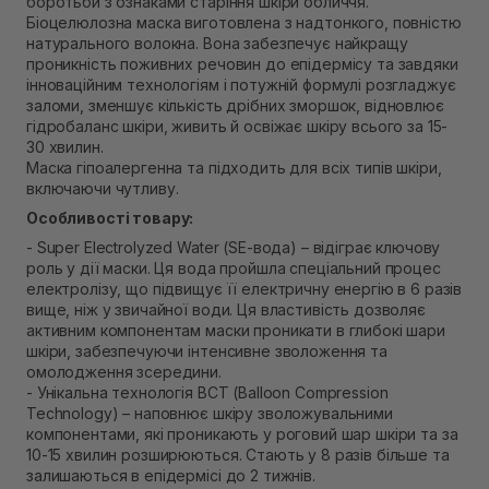
боротьби з ознаками старіння шкіри обличчя.
В наявності
Біоцелюлозна маска виготовлена з надтонкого, повністю
Самовивіз м. Рівне, вул. Кулика і Гудачека 23 (ТЦ
натурального волокна. Вона забезпечує найкращу
Екватор)
проникність поживних речовин до епідермісу та завдяки
В наявності
інноваційним технологіям і потужній формулі розгладжує
заломи, зменшує кількість дрібних зморшок, відновлює
гідробаланс шкіри, живить й освіжає шкіру всього за 15-
30 хвилин.
Маска гіпоалергенна та підходить для всіх типів шкіри,
включаючи чутливу.
Особливості товару:
- Super Electrolyzed Water (SE-вода) – відіграє ключову
роль у дії маски. Ця вода пройшла спеціальний процес
електролізу, що підвищує її електричну енергію в 6 разів
вище, ніж у звичайної води. Ця властивість дозволяє
активним компонентам маски проникати в глибокі шари
шкіри, забезпечуючи інтенсивне зволоження та
омолодження зсередини.
- Унікальна технологія BCT (Balloon Compression
Technology) – наповнює шкіру зволожувальними
компонентами, які проникають у роговий шар шкіри та за
10-15 хвилин розширюються. Стають у 8 разів більше та
залишаються в епідермісі до 2 тижнів.