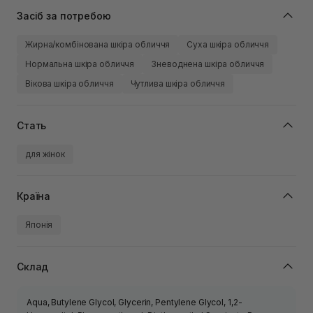
Засіб за потребою
Жирна/комбінована шкіра обличчя
Суха шкіра обличчя
Нормальна шкіра обличчя
Зневоднена шкіра обличчя
Вікова шкіра обличчя
Чутлива шкіра обличчя
Стать
для жінок
Країна
Японія
Склад
Aqua, Butylene Glycol, Glycerin, Pentylene Glycol, 1,2-