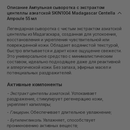
Нет в наличии!
Самовывоз г. Львов ул. Степана Бандеры 43
Описание Ампульная сыворотка с экстрактом
Нет в наличии!
центеллы азиатской SKIN1004 Madagascar Centella
Самовывоз Ровно
Ampoule 55 мл
В наличии
Легендарная сыворотка с чистым экстрактом азиатской
Самовывоз г. Ровно, ул. Кулика и Гудачека 23 (ТЦ
центеллы из Мадагаскара, созданная для успокоения,
Экватор)
восстановления и укрепления чувствительной или
Нет в наличии!
поврежденной кожи. Обладает водянистой текстурой,
быстро впитывается и дарит коже ощущение свежести.
Это универсальное средство с минималистическим
составом, идеально подходящее даже для реактивной
и аллергической кожи. Без запаха, эфирных масел и
потенциальных раздражителей.
Активные компоненты
- Экстракт центеллы азиатской.
Успокаивает
раздражение, стимулирует регенерацию кожи,
укрепляет капилляры;
-
Глицерин.
Обеспечивает длительное увлажнение;
- Бутиленгликоль
. Увлажняет, способствует
проникновению активных веществ;