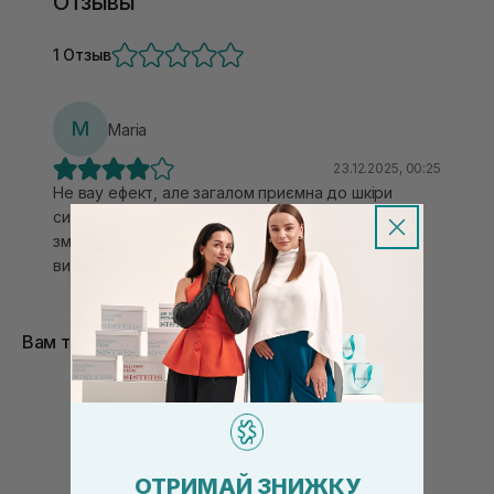
Отзывы
1 Отзыв
M
Maria
23.12.2025, 00:25
Не вау ефект, але загалом приємна до шкіри
сироватка, не липка, відчула заспокоєння шкіри,
зменшення почервоніння, трохи підсушує
висипання, можна спробувати
Вам также понравится
ОТРИМАЙ ЗНИЖКУ