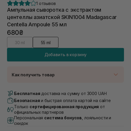
1 отзывов
Ампульная сыворотка с экстрактом
центеллы азиатской SKIN1004 Madagascar
Centella Ampoule 55 мл
680₴
30 ml
55 ml
Добавить в корзину
Как получить товар
Доставка Новой Почтой
Нет в наличии!
Бесплатная
доставка на сумму от 3000 UAH
Самовывоз г. Луцк, Винниченка 4
Безопасная
и быстрая оплата картой на сайте
Нет в наличии!
Только
сертифицированная продукция
от
Самовывоз г. Львов, ул. Академика Подстригача,
официальных партнеров
1В (Duck's Lake)
Персональная
система бонусов
, лояльности и
Нет в наличии!
скидок
Самовывоз Львов (Ивана Франко 36)