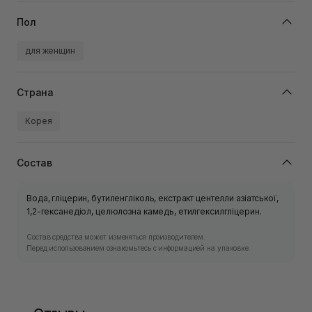
Пол
для женщин
Страна
Корея
Состав
Вода, гліцерин, бутиленгліколь, екстракт центелли азіатської,
1,2-гексанедіол, целюлозна камедь, етилгексилгліцерин.
Состав средства может изменяться производителем.
Перед использованием ознакомьтесь с информацией на упаковке.