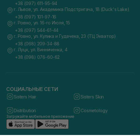
+38 (097) 611-95-94
г. Львов, ул. Академика Подстригача, 1В (Duck's Lake)
+38 (097) 101-97-16
г. Ровно, ул. 16-го Июля, 15
+38 (097) 544-61-44
г. Ровно, ул. Кулика и Гудачека, 23 (ТЦ Экватор)
+38 (068) 209-34-88
г. Луцк, ул. Винниченка, 4
+38 (098) 076-60-62
СОЦИАЛЬНЫЕ СЕТИ
Sisters Hair
Sisters Skin
Distribution
Cosmetology
Загружайте мобильное приложение