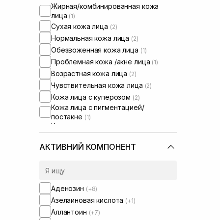
Жирная/комбинированная кожа
лица
(1)
Сухая кожа лица
(2)
Нормальная кожа лица
(2)
Обезвоженная кожа лица
(1)
Проблемная кожа /акне лица
(1)
Возрастная кожа лица
(2)
Чувствительная кожа лица
(2)
Кожа лица с куперозом
(2)
Кожа лица с пигментацией/
постакне
(1)
Кожа лица с расширенными порами
(1)
Кожа лица с нарушенным
АКТИВНИЙ КОМПОНЕНТ
барьером
(2)
Кожа лица с нарушенным
микробиомом
(1)
Аденозин
(+8)
Азелаиновая кислота
(+1)
Аллантоин
(+7)