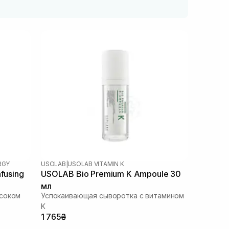
RGY
USOLAB
|
USOLAB VITAMIN K
fusing
USOLAB Bio Premium K Ampoule 30
мл
 соком
Успокаивающая сыворотка с витамином
K
1 765₴