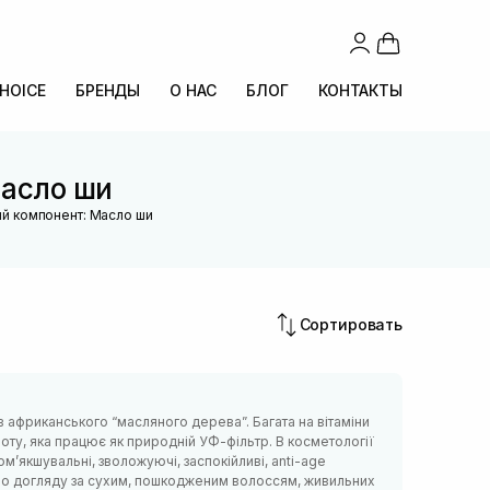
CHOICE
БРЕНДЫ
О НАС
БЛОГ
КОНТАКТЫ
асло ши
ий компонент: Масло ши
Сортировать
 африканського “масляного дерева”. Багата на вітаміни
слоту, яка працює як природній УФ-фільтр. В косметології
ом’якшувальні, зволожуючі, заспокійливі, anti-age
в по догляду за сухим, пошкодженим волоссям, живильних