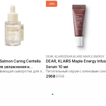
-20%
DEAR, KLAIRS
|
DEAR,KLAIRS MAPLE ENERGY
almon Caring Centella
DEAR, KLAIRS Maple Energy Infus
ля увлажнения и
Serum 10 мл
Восстанавливающая сыворотка для лица
Питательный серум с кленовым сок
я барьера 30 мл
296₴
370₴