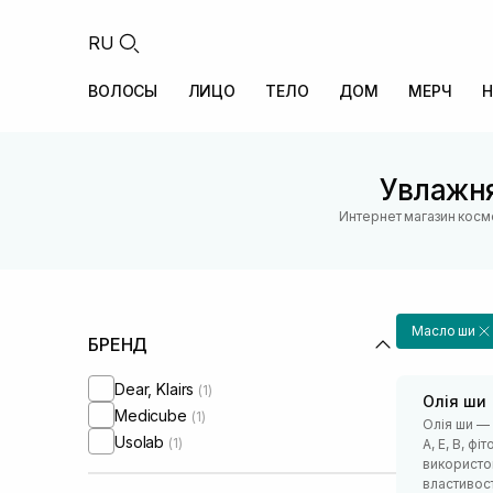
RU
ВОЛОСЫ
ЛИЦО
ТЕЛО
ДОМ
МЕРЧ
Н
Увлажн
Интернет магазин косм
Масло ши
БРЕНД
Dear, Klairs
(1)
Олія ши
Medicube
(1)
Олія ши —
Usolab
(1)
А, Е, В, ф
використов
властивос