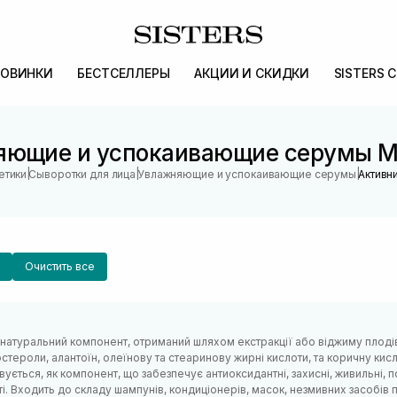
ОВИНКИ
БЕСТСЕЛЛЕРЫ
АКЦИИ И СКИДКИ
SISTERS 
яющие и успокаивающие серумы М
|
|
|
етики
Сыворотки для лица
Увлажняющие и успокаивающие серумы
Активн
Очистить все
 натуральний компонент, отриманий шляхом екстракції або віджиму плодів
ітостероли, алантоїн, олеїнову та стеаринову жирні кислоти, та коричну ки
ується, як компонент, що забезпечує антиоксидантні, захисні, живильні, п
ті. Входить до складу шампунів, кондиціонерів, масок, незмивних засобі