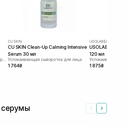
CU SKIN
USOLAB
|
USOLAB BIO A
CU SKIN Clean-Up Calming Intensive
USOLAB Bio Azulen
Serum 30 мл
120 мл
Успокаивающая, гидратирующая и противоотечная сыворотка
Успокаивающая сыворотка для лица
1 764₴
1 875₴
е серумы