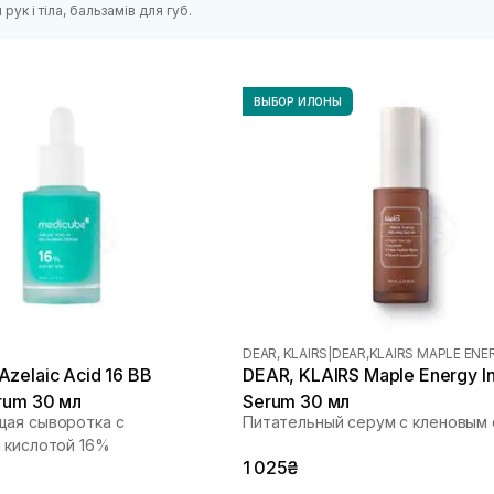
рук і тіла, бальзамів для губ.
ВЫБОР ИЛОНЫ
DEAR, KLAIRS
|
DEAR,KLAIRS MAPLE ENE
zelaic Acid 16 BB
DEAR, KLAIRS Maple Energy In
rum 30 мл
Serum 30 мл
щая сыворотка с
Питательный серум с кленовым
 кислотой 16%
1 025₴