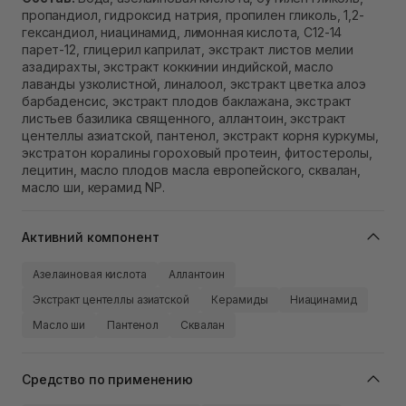
пропандиол, гидроксид натрия, пропилен гликоль, 1,2-
гександиол, ниацинамид, лимонная кислота, C12-14
парет-12, глицерил каприлат, экстракт листов мелии
азадирахты, экстракт коккинии индийской, масло
лаванды узколистной, линалоол, экстракт цветка алоэ
барбаденсис, экстракт плодов баклажана, экстракт
листьев базилика священного, аллантоин, экстракт
центеллы азиатской, пантенол, экстракт корня куркумы,
экстратон коралины гороховый протеин, фитостеролы,
лецитин, масло плодов масла европейского, сквалан,
масло ши, керамид NP.
Активний компонент
Азелаиновая кислота
Аллантоин
Экстракт центеллы азиатской
Керамиды
Ниацинамид
Масло ши
Пантенол
Сквалан
Средство по применению