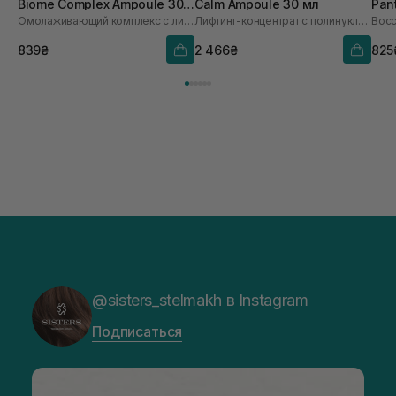
Biome Complex Ampoule 30
Calm Ampoule 30 мл
Pan
Омолаживающий комплекс с лизаты бифидобактерий
Лифтинг-концентрат с полинуклеотидами
мл
839₴
2 466₴
825
@sisters_stelmakh в Instagram
Подписаться