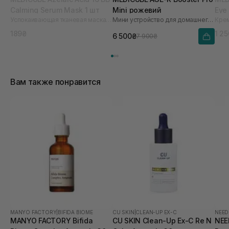
Calming Serum Mask 1 шт
Mini рожевий
Eye
Успокаивающая тканевая маска-сыворотка с азелаиновой кислотой
Мини устройство для домашнего ухода за кожей
189₴
1 2
6 500₴
7 900₴
Вам также понравится
MANYO FACTORY
|
BIFIDA BIOME
CU SKIN
|
CLEAN-UP EX-C
NEED
MANYO FACTORY Bifida
CU SKIN Clean-Up Ex-C Re N
NEE