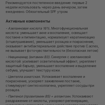
Рекомендуется постепенное введение: первые 2
недели использовать через день вечером, затем
ежедневно. Обязательный SPF утром.
Активные компоненты
- Азелаиновая кислота 16%.
Многофункциональная
кислота: уменьшает акне и воспаление, освещает
постакне и пигментацию, нормализует кератинизацию
(отшелушивание), уменьшает розацеа и покраснение,
оказывает антибактериальное действие против C.acnes,
не вызывает фоточувствительности (безопасная летом)
- Ниацинамид (витамин B3).
Синергия с азелаиновой
кислотой: усиливает осветительный эффект, укрепляет
защитный барьер, уменьшает воспаление и выделение
себума, улучшает текстуру кожи.
- Центелла азиатская.
Успокаивает воспаление и
покраснение, ускоряет заживление постакне,
стимулирует синтез коллагена, укрепляет сосуды при
розацеа.
- Пантенол (провитамин B5) + аллантоин.
Успокаивают
раздражение от кислоты, ускоряют регенерацию,