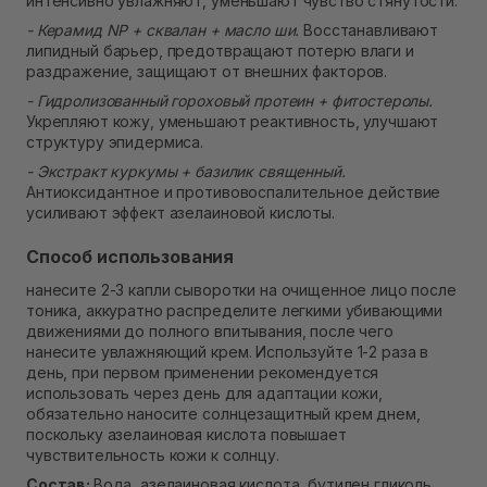
интенсивно увлажняют, уменьшают чувство стянутости.
- Керамид NP + сквалан + масло ши.
Восстанавливают
липидный барьер, предотвращают потерю влаги и
раздражение, защищают от внешних факторов.
- Гидролизованный гороховый протеин + фитостеролы.
Укрепляют кожу, уменьшают реактивность, улучшают
структуру эпидермиса.
- Экстракт куркумы + базилик священный.
Антиоксидантное и противовоспалительное действие
усиливают эффект азелаиновой кислоты.
Способ использования
нанесите 2-3 капли сыворотки на очищенное лицо после
тоника, аккуратно распределите легкими убивающими
движениями до полного впитывания, после чего
нанесите увлажняющий крем. Используйте 1-2 раза в
день, при первом применении рекомендуется
использовать через день для адаптации кожи,
обязательно наносите солнцезащитный крем днем,
поскольку азелаиновая кислота повышает
чувствительность кожи к солнцу.
Состав:
Вода, азелаиновая кислота, бутилен гликоль,