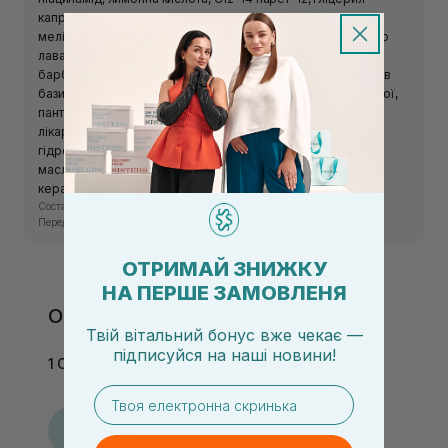
капрілат, екстракт листів мелії азадирахти, екстракт квітки
мелії азадирахти, екстракт плодів коккінії індійської, масло
лаванды узколістної, ліналоол, екстракт квітки алое
барбаденсис, екстракт плодів баклажана, екстракт листьев
базиліка священного, алантоїн, екстракт центелли азіатської,
пантенол, екстракт корня куркуми, екстракт кораліни
лікарської, пантотеновая кислота, денатурований спирт,
гідролізований гороховий протеїн, фітостероли, лецитин,
масло плодів оливи європейської, сквалан, масло ши,
керамид NP.
Состав средства может изменяться производителем.
Перед использованием ознакомьтесь с информацией на упаковке.
ОТРИМАЙ ЗНИЖКУ
НА ПЕРШЕ ЗАМОВЛЕНЯ
Отзывы
Твій вітальний бонус вже чекає —
підписуйся
на
наші новини!
1 Отзыв
email
Г
Ганна