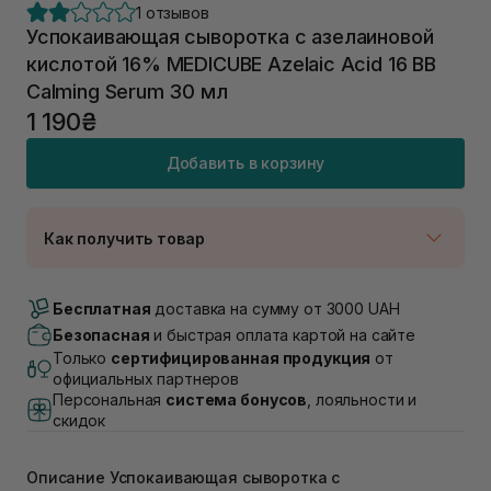
1 отзывов
Успокаивающая сыворотка с азелаиновой
кислотой 16% MEDICUBE Azelaic Acid 16 BB
Calming Serum 30 мл
1 190₴
Добавить в корзину
Как получить товар
Доставка Новой Почтой
В наличии
Бесплатная
доставка на сумму от 3000 UAH
Самовывоз г. Луцк, Винниченка 4
Безопасная
и быстрая оплата картой на сайте
В наличии
Только
сертифицированная продукция
от
Самовывоз г. Львов, ул. Академика Подстригача,
официальных партнеров
1В (Duck's Lake)
Персональная
система бонусов
, лояльности и
Нет в наличии!
скидок
Самовывоз Львов (Ивана Франко 36)
В наличии
Описание Успокаивающая сыворотка с
Самовывоз г. Львов ул. Степана Бандеры 43