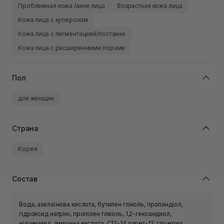
Проблемная кожа /акне лица
Возрастная кожа лица
Кожа лица с куперозом
Кожа лица с пигментацией/постакне
Кожа лица с расширенными порами
Пол
для женщин
Страна
Корея
Состав
Вода, азелаїнова кислота, бутилен гліколь, пропандіол,
гідроксид натрію, пропілен гліколь, 1,2-гександиол,
ніацинамід, лимонна кислота, C12-14 парет-12, гліцерил