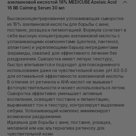
азелаиновой кислотой 16% MEDICUBE Azelaic Acid
В наличии
16 BB Calming Serum 30 мл
Самовывоз Ровно
В наличии
Высококонцентрированная успокаивающая сыворотка
Самовывоз г. Ровно, ул. Кулика и Гудачека 23 (ТЦ
из 16% азелаиновой кислоты для борьбы с акне,
Экватор)
постакне, розацеа и пигментацией. Формула сочетает в
В наличии
себе высокую концентрацию азелаиновой кислоты с
успокаивающими компонентами (центела, пантенол,
аллантоин) и укрепляющими барьер ингредиентами
(керамиды, сквалан) для эффективного лечения без
раздражения. Сыворотка имеет легкую текстуру,
быстро впитывается и подходит для повседневного
использования даже на чувствительной коже. pH 4.0-5.0
для оптимальной эффективности азелаиновой кислоты.
В отличие от ретинола и AHA-кислот не вызывает
фоточувствительности и может использоваться летом.
Сыворотка эффективно уменьшает активные
воспаления, освещает постакне и пигментацию,
выравнивает тон и текстуру, контролирует выделение
себума. Успокаивающий комплекс минимизирует
возможное раздражение.
Идеальна для борьбы с акне, постакне, розацеа,
мелазмой или как альтернатива ретинолу для
чувствительной кожи.