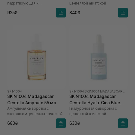
гидратирующая и
центеллой азиатской
противоотечная сыворотка
925₴
840₴
SKIN1004
SKIN1004
|
SKIN1004 MADAGASCAR CENTELLA HYALU-CICA
SKIN1004 Madagascar
SKIN1004 Madagascar
Centella Ampoule 55 мл
Centella Hyalu-Cica Blue
Ампульная сыворотка с
Гиалуроновая сыворотка с
Serum 30 мл
экстрактом центеллы азиатской
центеллой азиатской
680₴
630₴