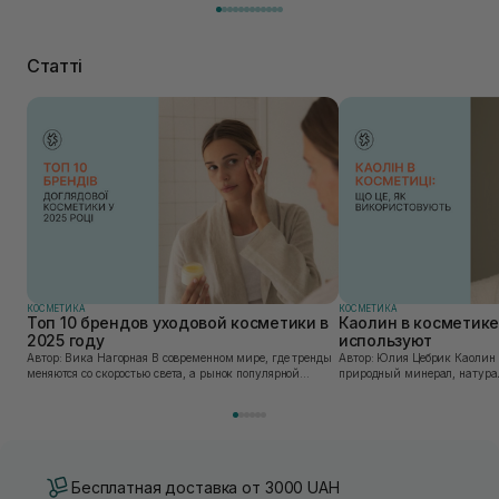
Статті
КОСМЕТИКА
КОСМЕТИКА
Топ 10 брендов уходовой косметики в
Каолин в косметике:
2025 году
используют
Автор: Вика Нагорная В современном мире, где тренды
Автор: Юлия Цебрик Каолин в косметологии – это
меняются со скоростью света, а рынок популярной
природный минерал, натурал
косметики переполнен новыми предложениями, выбор
имеет множество преимущес
средства для ухода становится настоящим вызовом....
головы, благодаря большому 
Бесплатная доставка от 3000 UAH