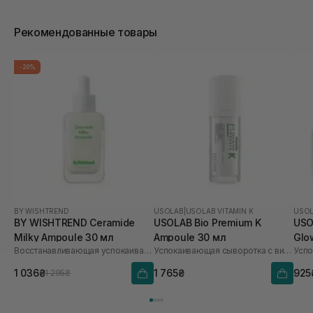
Рекомендованные товары
-20%
BY WISHTREND
USOLAB
|
USOLAB VITAMIN K
USO
BY WISHTREND Ceramide
USOLAB Bio Premium K
USO
Milky Ampoule 30 мл
Ampoule 30 мл
Glo
Восстанавливающая успокаивающая ампула для лица
Успокаивающая сыворотка с витамином K
1 036₴
1 765₴
925
1 295₴