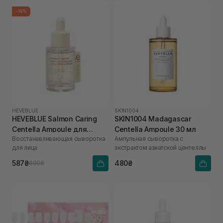
-15%
HEVEBLUE
SKIN1004
HEVEBLUE Salmon Caring
SKIN1004 Madagascar
Centella Ampoule для
Centella Ampoule 30 мл
Восстанавливающая сыворотка
Ампульная сыворотка с
увлажнения и укрепления
для лица
экстрактом азиатской центеллы
барьера 30 мл
587₴
480₴
690₴