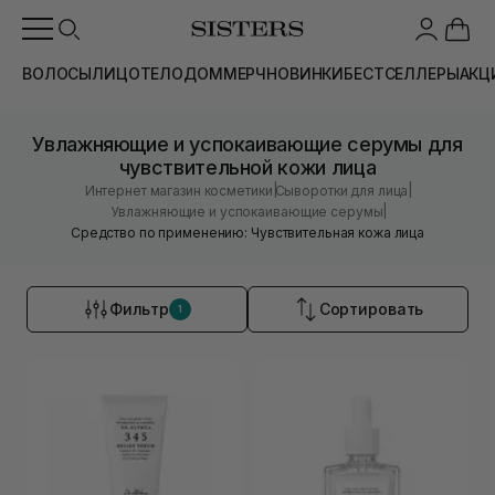
ВОЛОСЫ
ЛИЦО
ТЕЛО
ДОМ
МЕРЧ
НОВИНКИ
БЕСТСЕЛЛЕРЫ
АКЦ
Увлажняющие и успокаивающие серумы для
чувствительной кожи лица
|
|
Интернет магазин косметики
Сыворотки для лица
|
Увлажняющие и успокаивающие серумы
Средство по применению: Чувствительная кожа лица
Фильтр
Сортировать
1