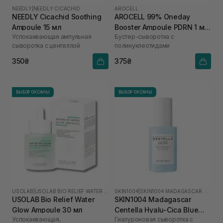
NEEDLY
|
NEEDLY CICACHID
AROCELL
NEEDLY Cicachid Soothing
AROCELL 99% Oneday
Ampoule 15 мл
Booster Ampoule PDRN 1 мл
Успокаивающая ампульная
Бустер-сыворотка с
х 5 шт
сыворотка с центеллой
полинуклеотидами
350₴
375₴
ВЫБОР ОКСАНЫ
ВЫБОР ОКСАНЫ
USOLAB
|
USOLAB BIO RELIEF WATER GLOW
SKIN1004
|
SKIN1004 MADAGASCAR CENTELLA HYALU-CICA
USOLAB Bio Relief Water
SKIN1004 Madagascar
Glow Ampoule 30 мл
Centella Hyalu-Cica Blue
Успокаивающая,
Гиалуроновая сыворотка с
Serum 50 мл