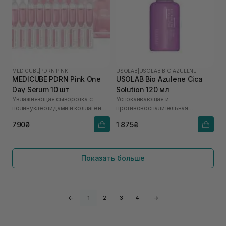
MEDICUBE
|
PDRN PINK
USOLAB
|
USOLAB BIO AZULENE
MEDICUBE PDRN Pink One
USOLAB Bio Azulene Cica
Day Serum 10 шт
Solution 120 мл
Увлажняющая сыворотка с
Успокаивающая и
полинуклеотидами и коллагеном
противовоспалительная
для сияния кожи
кремовая эссенция для
790₴
1 875₴
чувствительной и проблемной
кожи
Показать больше
←
1
2
3
4
→