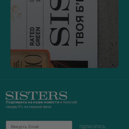
Подпишись на наши новости
и получай
скидку 5% на первый заказ
Email
підписатись