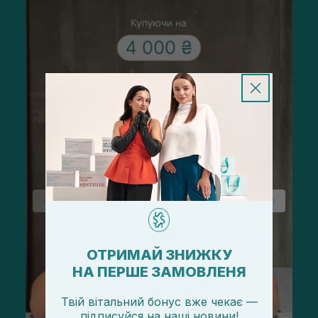
ОТРИМАЙ ЗНИЖКУ
НА ПЕРШЕ ЗАМОВЛЕНЯ
Твій вітальний бонус вже чекає —
підписуйся
на
наші новини!