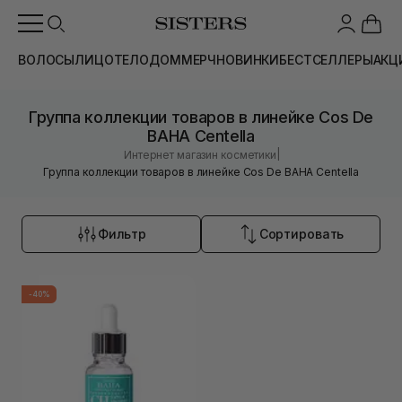
ВОЛОСЫ
ЛИЦО
ТЕЛО
ДОМ
МЕРЧ
НОВИНКИ
БЕСТСЕЛЛЕРЫ
АКЦ
Группа коллекции товаров в линейке Cos De
BAHA Centella
|
Интернет магазин косметики
Группа коллекции товаров в линейке Cos De BAHA Centella
Фильтр
Сортировать
-40%