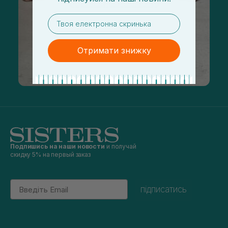
email
Отримати знижку
Подпишись на наши новости
и получай
скидку 5% на первый заказ
Email
підписатись