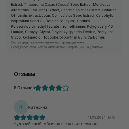
Extract, Theobroma Cacao (Cocoa) Seed Extract, Melaleuca
Alternifolia (Tea Tree) Extract, Centella Asiatica Extract, Corallina
Officinalis Extract, Lotus Corniculatus Seed Extract, Calophyllum
Inophyllum Seed Oil, Betaine Salicylate, Sodium
Polyacryloyldimethyl Taurate, Tromethamine, Polyglyceryl-10
Laurate, Caprylyl Glycol, Ethylhexylglycerin, Dextrin, Pentylene
Glycol, Octanediol, Tocopherol, Xanthan Gum, Carbomer.
Состав средства может изменяться производителем.
Перед использованием ознакомьтесь с информацией на упаковке.
Отзывы
8 Отзывов
К
Катерина
11.09.2024, 10:15
Чудовий засіб, обличчя після нього сяюче,