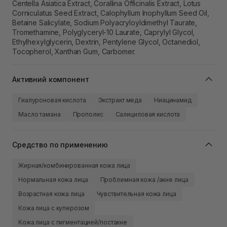
Centella Asiatica Extract, Corallina Officinalis Extract, Lotus
Corniculatus Seed Extract, Calophyllum Inophyllum Seed Oil,
Betaine Salicylate, Sodium Polyacryloyldimethyl Taurate,
Tromethamine, Polyglyceryl-10 Laurate, Caprylyl Glycol,
Ethylhexylglycerin, Dextrin, Pentylene Glycol, Octanediol,
Tocopherol, Xanthan Gum, Carbomer.
Активний компонент
Гиалуроновая кислота
Экстракт меда
Ниацинамид
Масло тамана
Прополис
Салициловая кислота
Средство по применению
Жирная/комбинированная кожа лица
Нормальная кожа лица
Проблемная кожа /акне лица
Возрастная кожа лица
Чувствительная кожа лица
Кожа лица с куперозом
Кожа лица с пигментацией/постакне