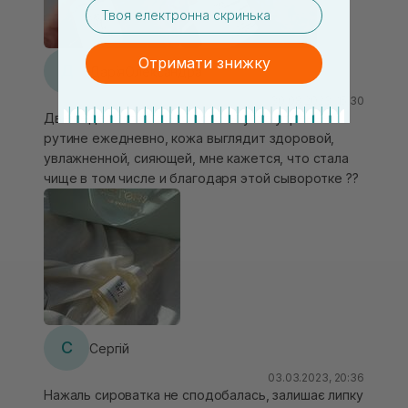
висипів менше, тон рівніший. Текстура гелева,
email
гарно поглинається, зовсім не липне. Шкірі дуже
комфортно. Крем лягав на нього гарно. Загалом
Отримати знижку
мені сподобався засіб і стан моєї шкіри під час
Д
ДаріяОлександра
його використання
30.08.2023, 15:30
Две недели стабильно использую в утренней
рутине ежедневно, кожа выглядит здоровой,
увлажненной, сияющей, мне кажется, что стала
чище в том числе и благодаря этой сыворотке ??
С
Сергій
03.03.2023, 20:36
Нажаль сироватка не сподобалась, залишає липку