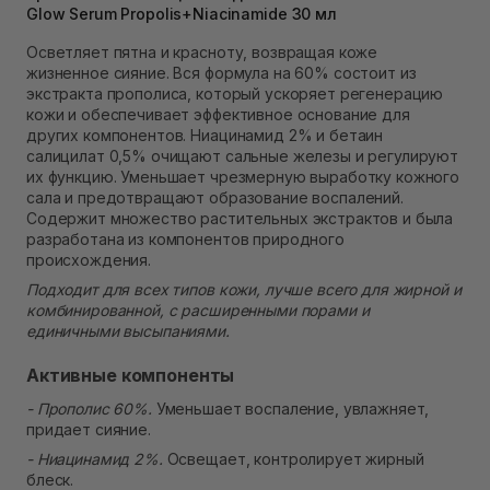
Glow Serum Propolis+Niacinamide 30 мл
Самовывоз Ровно
Нет в наличии!
Осветляет пятна и красноту, возвращая коже
Самовывоз г. Ровно, ул. Кулика и Гудачека 23 (ТЦ
жизненное сияние. Вся формула на 60% состоит из
Экватор)
экстракта прополиса, который ускоряет регенерацию
Нет в наличии!
кожи и обеспечивает эффективное основание для
других компонентов. Ниацинамид 2% и бетаин
салицилат 0,5% очищают сальные железы и регулируют
их функцию. Уменьшает чрезмерную выработку кожного
сала и предотвращают образование воспалений.
Содержит множество растительных экстрактов и была
разработана из компонентов природного
происхождения.
Подходит для всех типов кожи, лучше всего для жирной и
комбинированной, с расширенными порами и
единичными высыпаниями.
Активные компоненты
- Прополис 60%.
Уменьшает воспаление, увлажняет,
придает сияние.
- Ниацинамид 2%.
Освещает, контролирует жирный
блеск.