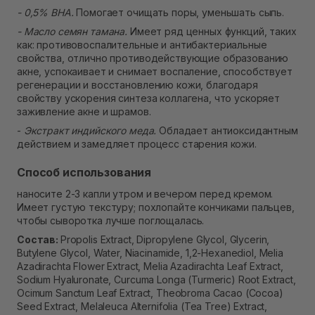
- 0,5% BHA.
Помогает очищать поры, уменьшать сыпь.
- Масло семян тамана.
Имеет ряд ценных функций, таких
как: противовоспалительные и антибактериальные
свойства, отлично противодействующие образованию
акне, успокаивает и снимает воспаление, способствует
регенерации и восстановлению кожи, благодаря
свойству ускорения синтеза коллагена, что ускоряет
заживление акне и шрамов.
-
Экстракт индийского меда.
Обладает антиоксидантным
действием и замедляет процесс старения кожи.
Способ использования
наносите 2-3 капли утром и вечером перед кремом.
Имеет густую текстуру; похлопайте кончиками пальцев,
чтобы сыворотка лучше поглощалась.
Состав:
Propolis Extract, Dipropylene Glycol, Glycerin,
Butylene Glycol, Water, Niacinamide, 1,2-Hexanediol, Melia
Azadirachta Flower Extract, Melia Azadirachta Leaf Extract,
Sodium Hyaluronate, Curcuma Longa (Turmeric) Root Extract,
Ocimum Sanctum Leaf Extract, Theobroma Cacao (Cocoa)
Seed Extract, Melaleuca Alternifolia (Tea Tree) Extract,