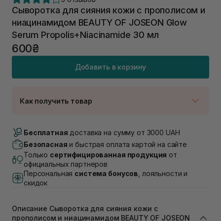
Сыворотка для сияния кожи с прополисом и
ниацинамидом BEAUTY OF JOSEON Glow
Serum Propolis+Niacinamide 30 мл
600₴
Добавить в корзину
Как получить товар
Доставка Новой Почтой
Нет в наличии!
Бесплатная
доставка на сумму от 3000 UAH
Самовывоз г. Луцк, Винниченка 4
Безопасная
и быстрая оплата картой на сайте
В наличии
Только
сертифицированная продукция
от
Самовывоз г. Львов, ул. Академика Подстригача,
официальных партнеров
1В (Duck's Lake)
Персональная
система бонусов
, лояльности и
Нет в наличии!
скидок
Самовывоз Львов (Ивана Франко 36)
В наличии
Самовывоз г. Львов ул. Степана Бандеры 43
Описание Сыворотка для сияния кожи с
прополисом и ниацинамидом BEAUTY OF JOSEON
В наличии