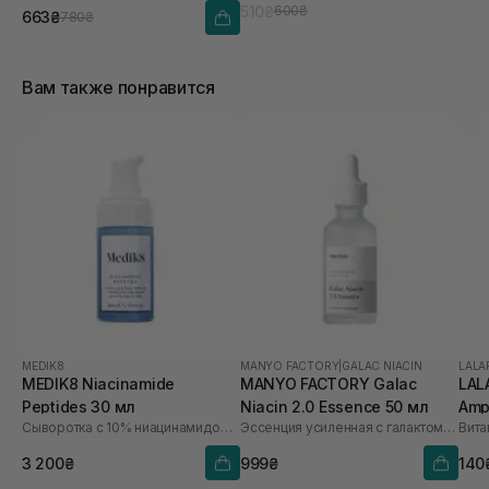
510₴
600₴
663₴
780₴
Вам также понравится
MEDIK8
MANYO FACTORY
|
GALAC NIACIN
LALA
MEDIK8 Niacinamide
MANYO FACTORY Galac
LAL
Peptides 30 мл
Niacin 2.0 Essence 50 мл
Amp
Сыворотка с 10% ниацинамидом, пептидами и N-ацетилглюкозамином
Эссенция усиленная с галактомисисом и ниацинамидом
3 200₴
999₴
140