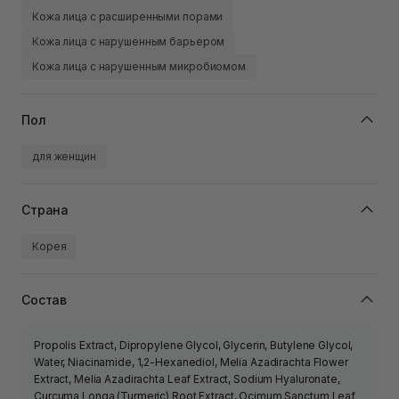
Кожа лица с расширенными порами
Кожа лица с нарушенным барьером
Кожа лица с нарушенным микробиомом
Пол
для женщин
Страна
Корея
Состав
Propolis Extract, Dipropylene Glycol, Glycerin, Butylene Glycol,
Water, Niacinamide, 1,2-Hexanediol, Melia Azadirachta Flower
Extract, Melia Azadirachta Leaf Extract, Sodium Hyaluronate,
Curcuma Longa (Turmeric) Root Extract, Ocimum Sanctum Leaf