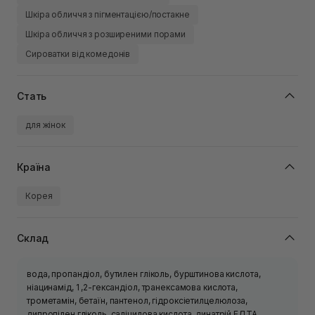
Шкіра обличчя з пігментацією/постакне
Шкіра обличчя з розширеними порами
Сироватки від комедонів
Стать
для жінок
Країна
Корея
Склад
вода, пропандіол, бутилен гліколь, бурштинова кислота,
ніацинамід, 1 ,2-гександіол, транексамова кислота,
трометамін, бетаїн, пантенол, гідроксіетилцелюлоза,
дипропілен гліколь, саліцилова кислота, динатрій ЕДТА,