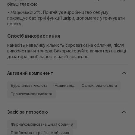
більш гладкою;
- Ніацинамід 2%.
Пригнічує виробництво себуму,
покращує бар’єрні функції шкіри, допомагає утримувати
вологу.
Спосіб використання
нанесіть невелику кількість сироватки на обличчя, після
використання тонера. Використовуйте аплікатор на кінці
дозатора, щоб нанести засіб локально.
Активний компонент
Бурштинова кислота
Ніацинамід
Саліцилова кислота
Транексамова кислота
Засіб за потребою
Жирна/комбінована шкіра обличчя
Проблемна шкіра /акне обличчя