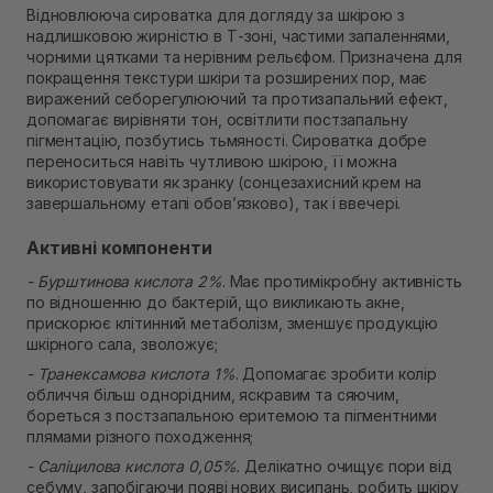
Самовивіз м. Рівне, вул. 16-го Липня, 15
Відновлююча сироватка для догляду за шкірою з
В наявності
надлишковою жирністю в Т-зоні, частими запаленнями,
Самовивіз м. Рівне, вул. Кулика і Гудачека 23 (ТЦ
чорними цятками та нерівним рельєфом. Призначена для
Екватор)
покращення текстури шкіри та розширених пор, має
В наявності
виражений себорегулюючий та протизапальний ефект,
допомагає вирівняти тон, освітлити постзапальну
пігментацію, позбутись тьмяності. Сироватка добре
переноситься навіть чутливою шкірою, її можна
використовувати як зранку (сонцезахисний крем на
завершальному етапі обов’язково), так і ввечері.
Активні компоненти
- Бурштинова кислота 2%
. Має протимікробну активність
по відношенню до бактерій, що викликають акне,
прискорює клітинний метаболізм, зменшує продукцію
шкірного сала, зволожує;
- Транексамова кислота 1%
. Допомагає зробити колір
обличчя більш однорідним, яскравим та сяючим,
бореться з постзапальною еритемою та пігментними
плямами різного походження;
- Саліцилова кислота 0,05%.
Делікатно очищує пори від
себуму, запобігаючи появі нових висипань, робить шкіру