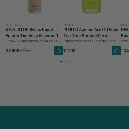
A.G.E. STOP
PURITO
DEAR
A.G.E. STOP Swiss Royal
PURITO Azelaic Acid 10 Kojic
DEA
Epigen Timeless Essence 100
Tea Tree Serum 30 мл
Bou
Потужна антивікова есенція з ефектом ліфтингу
Сироватка з азелаїновою кислотою та чайним деревом
Віта
мл
3 560₴
1 170₴
1 0
4 450₴