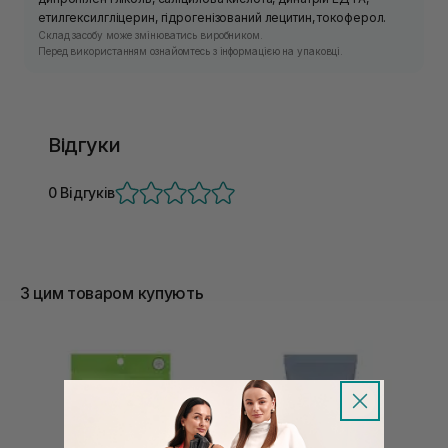
етилгексилгліцерин, гідрогенізований лецитин, токоферол.
Склад засобу може змінюватись виробником.
Перед використанням ознайомтесь з інформацією на упаковці.
Відгуки
0 Відгуків
З цим товаром купують