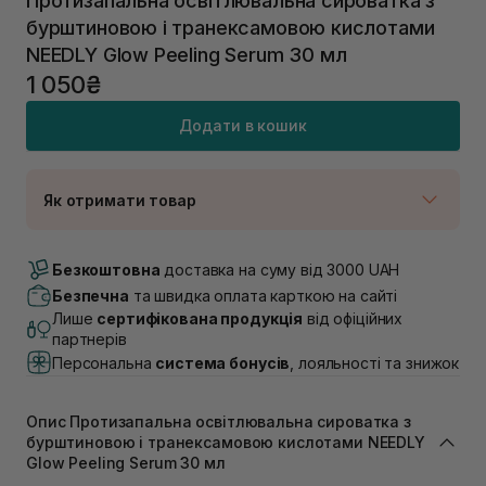
Протизапальна освітлювальна сироватка з
бурштиновою і транексамовою кислотами
NEEDLY Glow Peeling Serum 30 мл
1 050₴
Додати в кошик
Як отримати товар
Доставка Новою Поштою
В наявності
Безкоштовна
доставка на суму від 3000 UAH
Самовивіз м. Луцьк, вул. Винниченка 4
Безпечна
та швидка оплата карткою на сайті
В наявності
Лише
сертифікована продукція
від офіційних
Самовивіз м. Львів, вул. Академіка Підстригача, 1В
партнерів
(Duck’s Lake)
Персональна
система бонусів
, лояльності та знижок
В наявності
Самовивіз м. Львів, вул. Івана Франка 36
В наявності
Опис Протизапальна освітлювальна сироватка з
Самовивіз м. Львів, вул. Степана Бандери 45
бурштиновою і транексамовою кислотами NEEDLY
Glow Peeling Serum 30 мл
В наявності