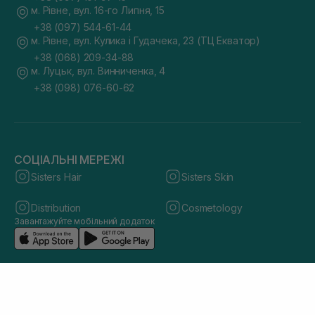
м. Рівне, вул. 16-го Липня, 15
+38 (097) 544-61-44
м. Рівне, вул. Кулика і Гудачека, 23 (ТЦ Екватор)
+38 (068) 209-34-88
м. Луцьк, вул. Винниченка, 4
+38 (098) 076-60-62
СОЦІАЛЬНІ МЕРЕЖІ
Sisters Hair
Sisters Skin
Distribution
Cosmetology
Завантажуйте мобільний додаток
© 2026 sisters.co.ua. Всі права захищено